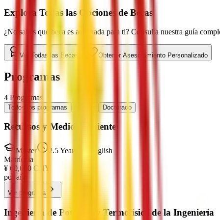
Explora Todas las Opciones de Becas
¿No sabes qué beca es adecuada para ti? Consulta nuestra guía complet
Ver Todas las Becas
Obtener Asesoramiento Personalizado
Programas
4
Programas
Todos los programas
Máster
Doctorado
Recursos y Medio Ambiente
Máster
2.5 Years
English
Matrícula
¥
60,000
CNY
por año
Ver programa
Ingeniería de Potencia y Termofísica de la Ingeniería