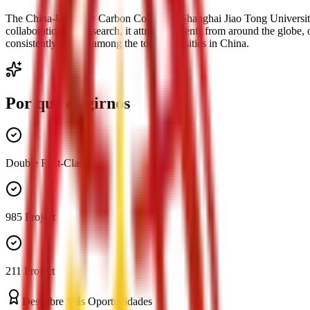
The China-UK Low Carbon College at Shanghai Jiao Tong University is
collaboration and research, it attracts students from around the globe,
consistently ranked among the top universities in China.
Por qué elegirnos
Double First-Class
985 Project
211 Project
Descubre Más Oportunidades