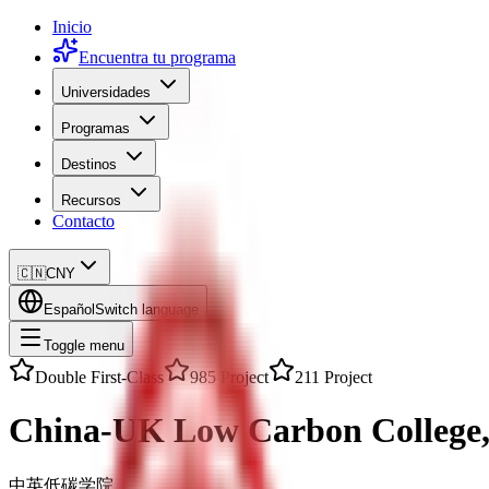
Inicio
Encuentra tu programa
Universidades
Programas
Destinos
Recursos
Contacto
🇨🇳
CNY
Español
Switch language
Toggle menu
Double First-Class
985 Project
211 Project
China-UK Low Carbon College, 
中英低碳学院