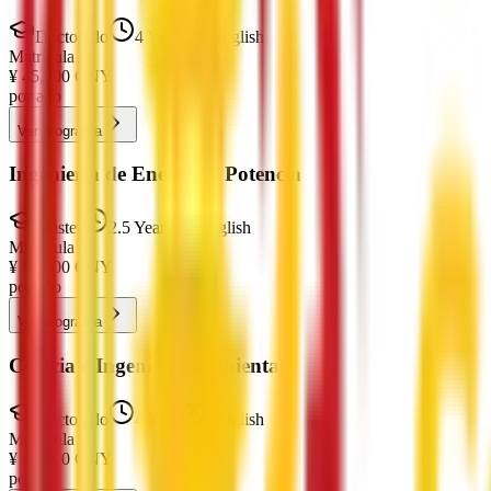
Doctorado
4 Years
English
Matrícula
¥
45,500
CNY
por año
Ver programa
Ingeniería de Energía y Potencia
Máster
2.5 Years
English
Matrícula
¥
60,000
CNY
por año
Ver programa
Ciencia e Ingeniería Ambiental
Doctorado
4 Years
English
Matrícula
¥
45,500
CNY
por año