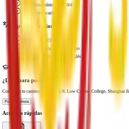
Nota media mínima de 3.0/4.0
Expedientes académicos
Requisitos de idioma
IELTS 6.0 o TOEFL 80+
HSK 4 para programas en chino
Certificado de dominio del inglés
¿Listo para postular?
Comienza tu camino en China-UK Low Carbon College, Shanghai Ji
Postular ahora
Acciones rápidas