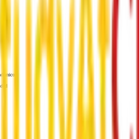
cadémico
idad