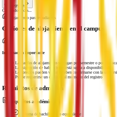
Ver programa
Cargando becas...
Alojamiento para estudiantes
Opciones de alojamiento en el campus
Información importante
•
Las tarifas de alojamiento se pagan por semestre o por año a
•
La asignación de habitaciones está sujeta a disponibilidad
•
Los precios pueden variar y deben confirmarse con la univers
•
Puede requerirse un depósito al momento del registro
Requisitos de admisión
Requisitos académicos
Diploma de bachillerato o equivalente