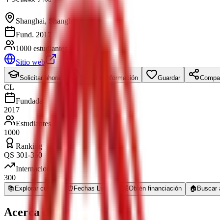
Shanghai
,
Shanghai
Fund. 2017
1000 estudiantes
Sitio web
Solicitar ahora
Solicitar información
Guardar
Compar
CL
Fundada
2017
Estudiantes
1000
Ranking
QS 301-350
Internacional
300
📚
Explorar cursos
⏰
Fechas Límite
💰
Obtén financiación
🏠
Buscar 
Acerca de