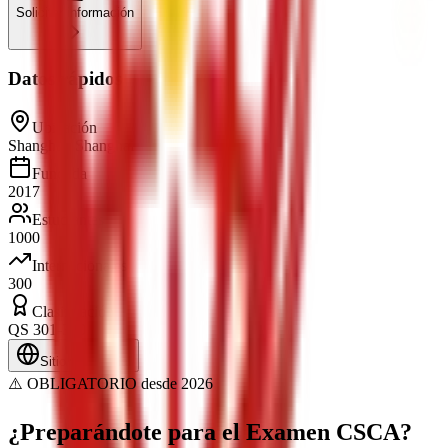
Solicitar información
Datos rápidos
Ubicación
Shanghai, Shanghai
Fundada
2017
Estudiantes
1000
Internacionales
300
Clasificación
QS 301-350
Sitio web oficial
⚠️ OBLIGATORIO desde 2026
¿Preparándote para el Examen
CSCA?