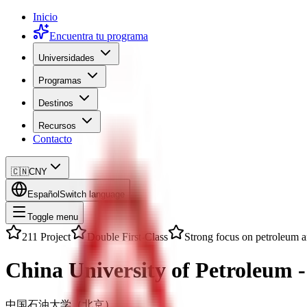
Inicio
Encuentra tu programa
Universidades
Programas
Destinos
Recursos
Contacto
🇨🇳
CNY
Español
Switch language
Toggle menu
211 Project
Double First-Class
Strong focus on petroleum a
China University of Petroleum -
中国石油大学（北京）