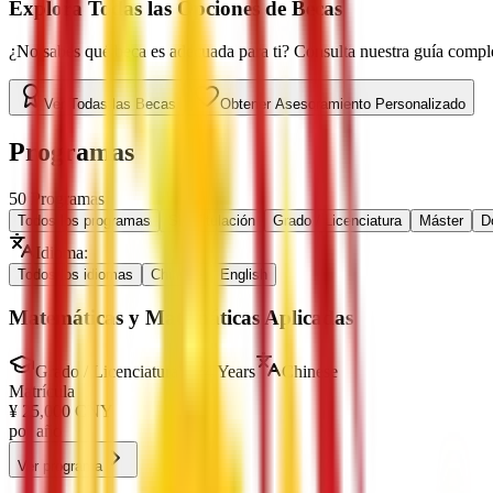
Explora Todas las Opciones de Becas
¿No sabes qué beca es adecuada para ti? Consulta nuestra guía complet
Ver Todas las Becas
Obtener Asesoramiento Personalizado
Programas
50
Programas
Todos los programas
Sin Titulación
Grado / Licenciatura
Máster
D
Idioma
:
Todos los idiomas
Chinese
English
Matemáticas y Matemáticas Aplicadas
Grado / Licenciatura
4 Years
Chinese
Matrícula
¥
25,000
CNY
por año
Ver programa