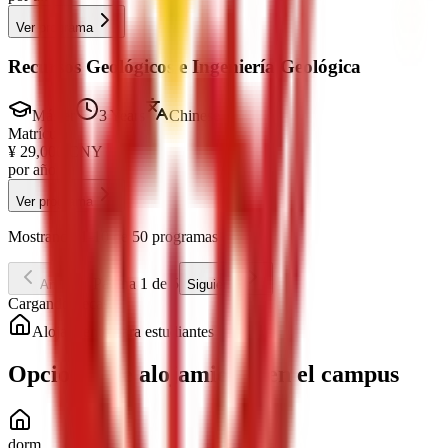
Ver programa
Recursos Geológicos e Ingeniería Geológica
Máster
3 Years
Chinese
Matrícula
¥
29,000
CNY
por año
Ver programa
Mostrando 1-10 de 50 programas
Página 1 de 5
Anterior
Siguiente
Cargando becas...
Alojamiento para estudiantes
Opciones de alojamiento en el campus
dorm