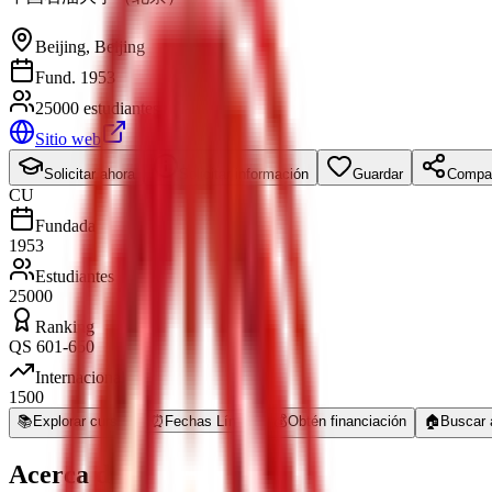
Beijing
,
Beijing
Fund. 1953
25000 estudiantes
Sitio web
Solicitar ahora
Solicitar información
Guardar
Compar
CU
Fundada
1953
Estudiantes
25000
Ranking
QS 601-650
Internacional
1500
📚
Explorar cursos
⏰
Fechas Límite
💰
Obtén financiación
🏠
Buscar 
Acerca de