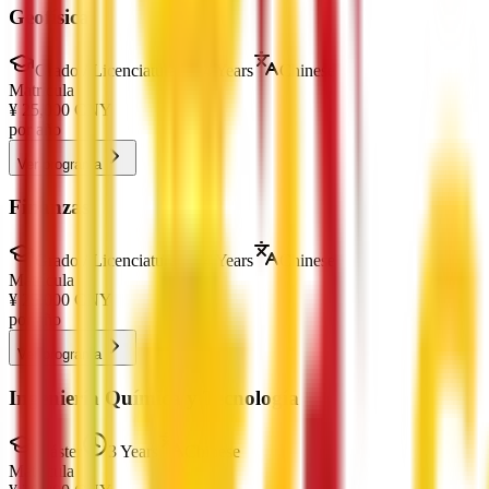
Geofísica
Grado / Licenciatura
4 Years
Chinese
Matrícula
¥
25,000
CNY
por año
Ver programa
Finanzas
Grado / Licenciatura
4 Years
Chinese
Matrícula
¥
25,000
CNY
por año
Ver programa
Ingeniería Química y Tecnología
Máster
3 Years
Chinese
Matrícula