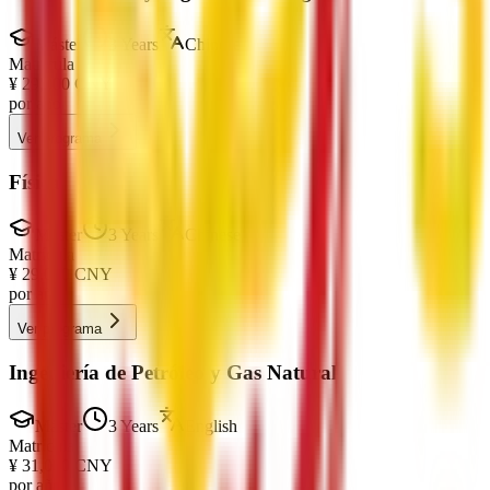
Máster
3 Years
Chinese
Matrícula
¥
29,000
CNY
por año
Ver programa
Física
Máster
3 Years
Chinese
Matrícula
¥
29,000
CNY
por año
Ver programa
Ingeniería de Petróleo y Gas Natural
Máster
3 Years
English
Matrícula
¥
31,000
CNY
por año