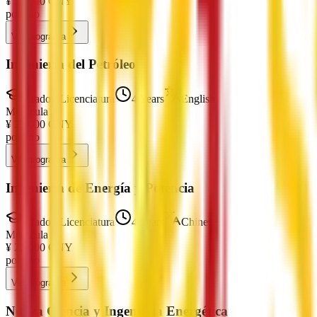
¥
29,000
CNY
por año
Ver programa
Ingeniería del Petróleo
Grado / Licenciatura
4 Years
English
Matrícula
¥
25,000
CNY
por año
Ver programa
Ingeniería de Energía y Potencia
Grado / Licenciatura
4 Years
Chinese
Matrícula
¥
25,000
CNY
por año
Ver programa
Nueva Ciencia y Ingeniería Energética