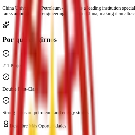
China University of Petroleum - Beijing is a leading institution speci
ranks among the top engineering schools in China, making it an attracti
Por qué elegirnos
211 Project
Double First-Class
Strong focus on petroleum and energy studies
Descubre Más Oportunidades