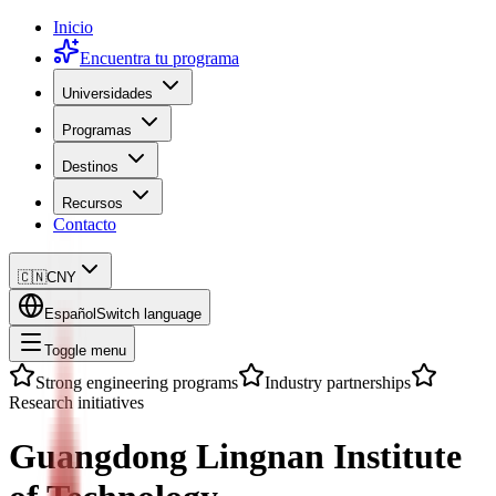
Inicio
Encuentra tu programa
Universidades
Programas
Destinos
Recursos
Contacto
🇨🇳
CNY
Español
Switch language
Toggle menu
Strong engineering programs
Industry partnerships
Research initiatives
Guangdong Lingnan Institute