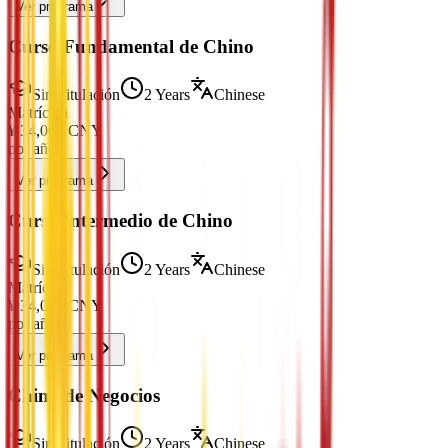
Ver programa
Curso Fundamental de Chino
Sin Titulación
2 Years
Chinese
Matrícula
¥
34,000
CNY
por año
Ver programa
Curso Intermedio de Chino
Sin Titulación
2 Years
Chinese
Matrícula
¥
34,000
CNY
por año
Ver programa
Chino de Negocios
Sin Titulación
2 Years
Chinese