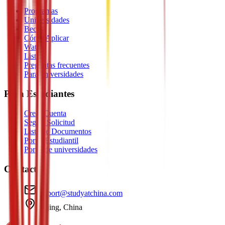
Programas
Universidades
Becas
Cómo Aplicar
Watch
Listen
Preguntas frecuentes
Para universidades
Para Estudiantes
Crear Cuenta
Seguir Solicitud
Lista de Documentos
Portal Estudiantil
Portal de universidades
Contacto
support@studyatchina.com
Beijing, China