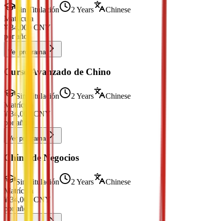
Sin Titulación
2 Years
Chinese
Matrícula
¥
34,000
CNY
por año
Ver programa
Curso Avanzado de Chino
Sin Titulación
2 Years
Chinese
Matrícula
¥
34,000
CNY
por año
Ver programa
Chino de Negocios
Sin Titulación
2 Years
Chinese
Matrícula
¥
34,000
CNY
por año