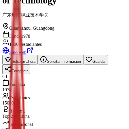
of Technology
广东岭南职业技术学院
Guangzhou
,
Guangdong
Fund. 1978
15000 estudiantes
Sitio web
Solicitar ahora
Solicitar información
Guardar
Compartir
GL
Fundada
1978
Estudiantes
15000
Ranking
Top 200 China
Internacional