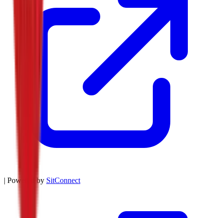
| Powered by
SitConnect