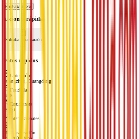
Postular ahora
Acciones rápidas
Solicitar información
Datos rápidos
Ubicación
Guangzhou, Guangdong
Fundada
1978
Estudiantes
15000
Internacionales
500
Clasificación
Top 200 China