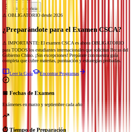
Sitio web oficial
⚠️ OBLIGATORIO desde 2026
¿Preparándote para el Examen
CSCA?
⚠️ IMPORTANTE: El examen CSCA es ahora OBLIGATORIO
para TODOS los estudiantes internacionales que solicitan Becas del
Gobierno Chino. ¡Sin excepciones! Prepárate con nuestra guía
completa que cubre materias, puntuación y estrategias probadas.
Leer la Guía
Encontrar Programas
📅 Fechas de Examen
Exámenes en marzo y septiembre cada año
⏱️ Tiempo de Preparación