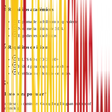
Requisitos académicos
Diploma de bachillerato o equivalente
Nota media mínima de 3.0/4.0
Expedientes académicos
Requisitos de idioma
IELTS 6.0 o TOEFL 80+
HSK 4 para programas en chino
Certificado de dominio del inglés
¿Listo para postular?
Comienza tu camino en Guangdong Lingnan Institute of
Technology