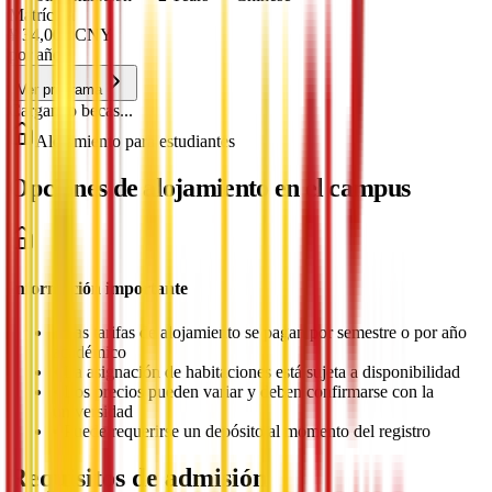
Matrícula
¥
34,000
CNY
por año
Ver programa
Cargando becas...
Alojamiento para estudiantes
Opciones de alojamiento en el campus
Información importante
•
Las tarifas de alojamiento se pagan por semestre o por año
académico
•
La asignación de habitaciones está sujeta a disponibilidad
•
Los precios pueden variar y deben confirmarse con la
universidad
•
Puede requerirse un depósito al momento del registro
Requisitos de admisión