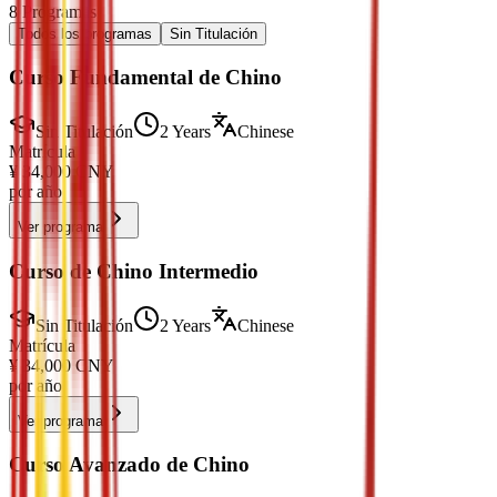
8
Programas
Todos los programas
Sin Titulación
Curso Fundamental de Chino
Sin Titulación
2 Years
Chinese
Matrícula
¥
34,000
CNY
por año
Ver programa
Curso de Chino Intermedio
Sin Titulación
2 Years
Chinese
Matrícula
¥
34,000
CNY
por año
Ver programa
Curso Avanzado de Chino