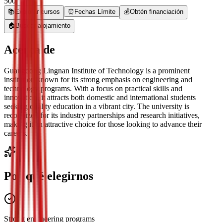
500
📚
Explorar cursos
⏰
Fechas Límite
💰
Obtén financiación
🏠
Buscar alojamiento
Acerca de
Guangdong Lingnan Institute of Technology is a prominent
institution known for its strong emphasis on engineering and
technology programs. With a focus on practical skills and
innovation, it attracts both domestic and international students
seeking quality education in a vibrant city. The university is
recognized for its industry partnerships and research initiatives,
making it an attractive choice for those looking to advance their
careers.
Por qué elegirnos
Strong engineering programs