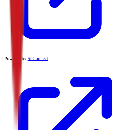
| Powered by
SitConnect