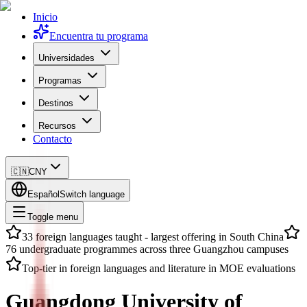
Inicio
Encuentra tu programa
Universidades
Programas
Destinos
Recursos
Contacto
🇨🇳
CNY
Español
Switch language
Toggle menu
33 foreign languages taught - largest offering in South China
76 undergraduate programmes across three Guangzhou campuses
Top-tier in foreign languages and literature in MOE evaluations
Guangdong University of