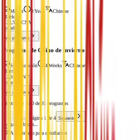
Máster
3 Years
Chinese
Matrícula
¥
23,500
CNY
por año
Ver programa
Programa de Chino de Invierno
Sin Titulación
4 Weeks
Chinese
Matrícula
¥
2,600
CNY
por año
Ver programa
Mostrando 1-10 de 31 programas
Página 1 de 4
Anterior
Siguiente
Cargando becas...
Alojamiento para estudiantes