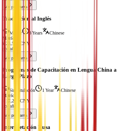
Ver programa
Traducción al Inglés
Máster
3 Years
Chinese
Matrícula
¥
23,500
CNY
por año
Ver programa
Programas de Capacitación en Lengua China a
Largo Plazo
Sin Titulación
1 Year
Chinese
Matrícula
¥
17,200
CNY
por año
Ver programa
Interpretación Rusa