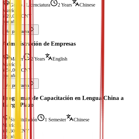
Grado / Licenciatura
2 Years
Chinese
Matrícula
¥
20,000
CNY
por año
Ver programa
Administración de Empresas
Máster
2 Years
English
Matrícula
¥
54,000
CNY
por año
Ver programa
Programas de Capacitación en Lengua China a
Largo Plazo
Sin Titulación
1 Semester
Chinese
Matrícula
¥
8,600
CNY
por año