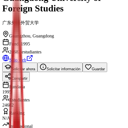
Foreign Studies
广东外语外贸大学
Guangzhou
,
Guangdong
Fund. 1995
24682 estudiantes
Sitio web
Solicitar ahora
Solicitar información
Guardar
Compartir
Fundada
1995
Estudiantes
24682
Ranking
N/A
Internacional