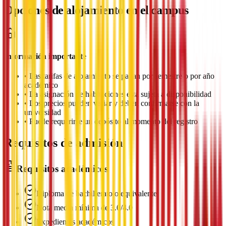
Opciones de alojamiento en el campus
Información importante
•
Las tarifas de alojamiento se pagan por semestre o por año
académico
•
La asignación de habitaciones está sujeta a disponibilidad
•
Los precios pueden variar y deben confirmarse con la
universidad
•
Puede requerirse un depósito al momento del registro
Requisitos de admisión
Requisitos académicos
Diploma de bachillerato o equivalente
Nota media mínima de 3.0/4.0
Expedientes académicos