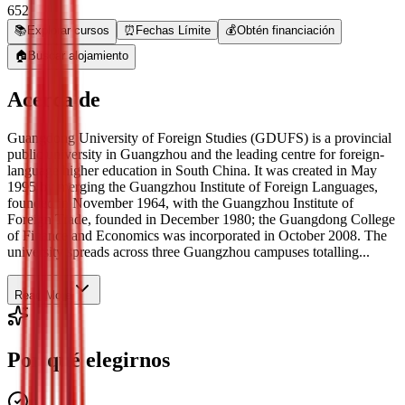
652
📚
Explorar cursos
⏰
Fechas Límite
💰
Obtén financiación
🏠
Buscar alojamiento
Acerca de
Guangdong University of Foreign Studies (GDUFS) is a provincial
public university in Guangzhou and the leading centre for foreign-
language higher education in South China. It was created in May
1995 by merging the Guangzhou Institute of Foreign Languages,
founded in November 1964, with the Guangzhou Institute of
Foreign Trade, founded in December 1980; the Guangdong College
of Finance and Economics was incorporated in October 2008. The
university spreads across three Guangzhou campuses totalling...
Read More
Por qué elegirnos