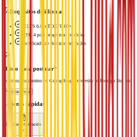
Requisitos de idioma
IELTS 6.0 o TOEFL 80+
HSK 4 para programas en chino
Certificado de dominio del inglés
¿Listo para postular?
Comienza tu camino en Guangdong University of Foreign Studies
Postular ahora
Acciones rápidas
Solicitar información