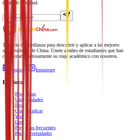
límite de solicitud.
Tu socio de confianza para descubrir y aplicar a las mejores
universidades de China. Únete a miles de estudiantes que han
comenzado exitosamente su viaje académico con nosotros.
LinkedIn
Instagram
Explorar
Programas
Universidades
Becas
Cómo Aplicar
Watch
Listen
Preguntas frecuentes
Para universidades