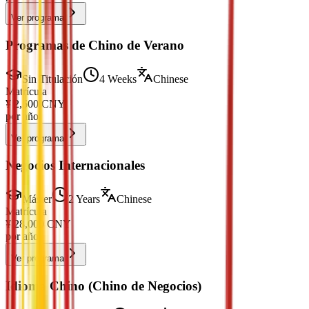
Ver programa
Programas de Chino de Verano
Sin Titulación
4 Weeks
Chinese
Matrícula
¥
2,600
CNY
por año
Ver programa
Negocios Internacionales
Máster
2 Years
Chinese
Matrícula
¥
28,000
CNY
por año
Ver programa
Idioma Chino (Chino de Negocios)