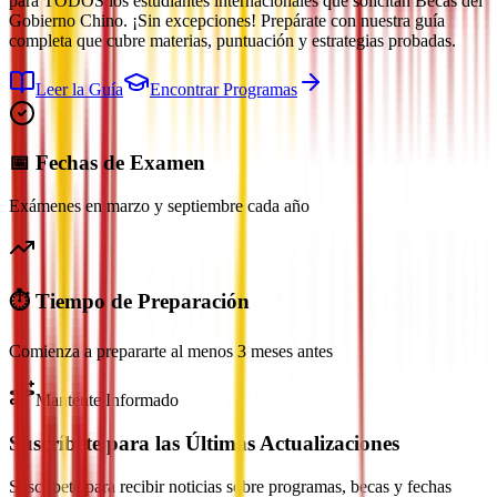
para TODOS los estudiantes internacionales que solicitan Becas del
Gobierno Chino. ¡Sin excepciones! Prepárate con nuestra guía
completa que cubre materias, puntuación y estrategias probadas.
Leer la Guía
Encontrar Programas
📅 Fechas de Examen
Exámenes en marzo y septiembre cada año
⏱️ Tiempo de Preparación
Comienza a prepararte al menos 3 meses antes
Mantente Informado
Suscríbete para las Últimas Actualizaciones
Suscríbete para recibir noticias sobre programas, becas y fechas