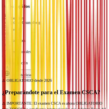
Datos rápidos
Ubicación
Guangzhou, Guangdong
Fundada
1995
Estudiantes
24682
Internacionales
652
Clasificación
N/A
Sitio web oficial
⚠️ OBLIGATORIO desde 2026
¿Preparándote para el Examen
CSCA?
⚠️ IMPORTANTE: El examen CSCA es ahora OBLIGATORIO