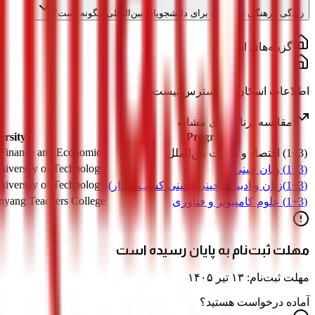
زندگی فرهنگی در دالیان برای دانشجویان بین‌المللی چگونه است؟
گزینه‌های اسکان
اطلاعات اسکان در دسترس نیست
مقایسه برنامه‌های مشابه
ersity
Program
 Finance and Economics
(1+3) اقتصاد و تجارت بین‌الملل
iversity of Technology
(1+3) زبان چینی
iversity of Technology
(1+3)زبان و ادبیات چینی (چینی کسب و کار)
nyang Teachers College
(1+3) علوم کامپیوتر و فناوری
مهلت ثبت‌نام به پایان رسیده است
مهلت ثبت‌نام: ۱۳ تیر ۱۴۰۵
آماده درخواست هستید؟