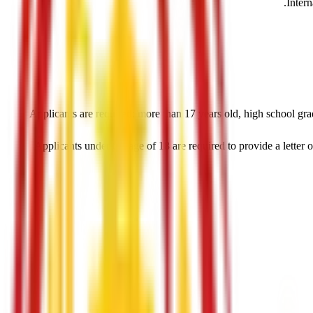
1. Applicants are required: more than 17 years old, high school g
2. Applicants under the age of 18 are required to provide a letter