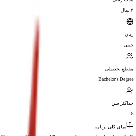
۴ سال
زبان
چینی
مقطع تحصیلی
Bachelor's Degree
حداکثر سن
18
نمای کلی برنامه