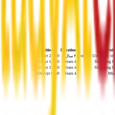
Tuition
Duration
Univ
RMB
/yr
21000
Dongbei University of
۴ سال
RMB
/yr
13600
4 Years
Shandong Un
RMB
/yr
13600
4 Years
Shandong Un
RMB
/yr
6000
4 Years
Mia