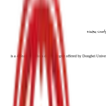
است پیچیده
4 Years bachelor's degree
degree offered by
Dongbei Univer