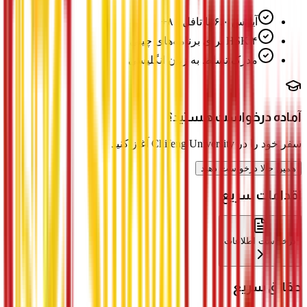
آیلتس ۶.۰ یا تافل ۸۰+
HSK ۴ برای برنامه‌های چینی
مدرک تسلط به زبان انگلیسی
آماده درخواست هستید؟
سفر خود را در Chifeng University آغاز کنید
همین حالا درخواست دهید
اقدامات سریع
درخواست اطلاعات
حقائق سریع