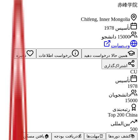
赤峰学院
Chifeng
,
Inner Mongolia
تأسیس 1978
15000 دانشجو
وب‌سایت
همین حالا درخواست دهید
درخواست اطلاعات
ذخیره
اشتراک‌گذاری
CU
تأسیس
1978
دانشجویان
15000
رتبه‌بندی
Top 200 China
بین‌المللی
500
📚
کشف دوره‌ها
⏰
مهلت‌ها
💰
دریافت بودجه
🏠
یافتن مسکن