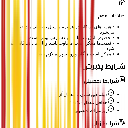
اطلاعات مهم
•
هزینه‌های اسکان در هر ترم یا سال تحصیلی پرداخت
می‌شود
•
تخصیص اتاق منوط به در دسترس بودن است
•
قیمت‌ها ممکن است متفاوت باشد و باید با دانشگاه تأیید
شود
•
ممکن است هنگام ورود سپرده لازم باشد
شرایط پذیرش
شرایط تحصیلی
دیپلم دبیرستان یا معادل آن
حداقل معدل ۳.۰/۴.۰
ریزنمرات تحصیلی
شرایط زبان