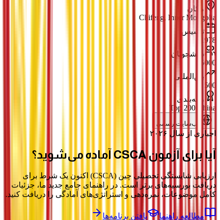
مکان
Chifeng, Inner Mongolia
تأسیس
1978
دانشجویان
15000
بین‌المللی
500
رتبه‌بندی
Top 200 China
وب‌سایت رسمی
اجباری از سال ۲۰۲۶
آیا برای آزمون
CSCA
آماده می‌شوید؟
ارزیابی شایستگی تحصیلی چین (CSCA) اکنون یک شرط برای
دریافت بورسیه‌های برتر است. در راهنمای جامع جدید ما، جزئیات
کامل موضوعات، نمره‌دهی و استراتژی‌های آمادگی را دریافت کنید.
مطالعه راهنما
یافتن برنامه‌ها