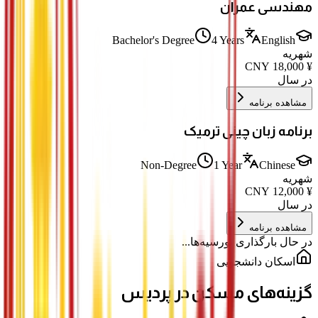
مهندسی عمران
Bachelor's Degree
4 Years
English
شهریه
CNY
18,000
¥
در سال
مشاهده برنامه
برنامه زبان چینی ترمیک
Non-Degree
1 Year
Chinese
شهریه
CNY
12,000
¥
در سال
مشاهده برنامه
در حال بارگذاری بورسیه‌ها...
اسکان دانشجویی
گزینه‌های مسکن در پردیس