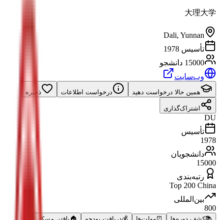
大理大学
Dali
,
Yunnan
تأسیس 1978
15000 دانشجو
وب‌سایت
همین حالا درخواست دهید
درخواست اطلاعات
ذخیره
اشتراک‌گذاری
DU
تأسیس
1978
دانشجویان
15000
رتبه‌بندی
Top 200 China
بین‌المللی
800
📚
کشف دوره‌ها
⏰
مهلت‌ها
💰
دریافت بودجه
🏠
یافتن مسکن