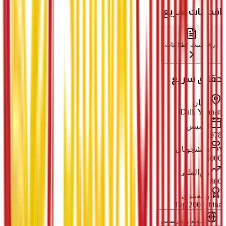
اقدامات سریع
درخواست اطلاعات
حقائق سریع
مکان
Dali, Yunnan
تأسیس
1978
دانشجویان
15000
بین‌المللی
800
رتبه‌بندی
Top 200 China
وب‌سایت رسمی