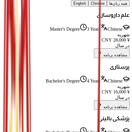
همه زبان‌ها
Chinese
English
علم داروسازی
Master's Degree
3 Years
Chinese
شهریه
CNY
28,000
¥
در سال
مشاهده برنامه
پرستاری
Bachelor's Degree
4 Years
Chinese
شهریه
CNY
16,000
¥
در سال
مشاهده برنامه
پزشکی بالینی