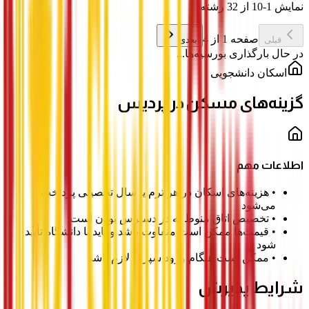
نمایش 1-10 از 32 رشته
صفحه 1 از 4
قبلی
بعدی
در حال بارگذاری بورسیه‌ها...
اسکان دانشجویی
گزینه‌های مسکن در پردیس
اطلاعات مهم
•
هزینه‌های اسکان در هر ترم یا سال تحصیلی پرداخت
می‌شود
•
تخصیص اتاق منوط به در دسترس بودن است
•
قیمت‌ها ممکن است متفاوت باشد و باید با دانشگاه تأیید
شود
•
ممکن است هنگام ورود سپرده لازم باشد
شرایط پذیرش