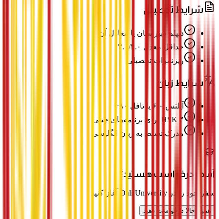
شرایط تحصیلی
دیپلم دبیرستان یا معادل آن
حداقل معدل ۳.۰/۴.۰
ریزنمرات تحصیلی
شرایط زبان
آیلتس ۶.۰ یا تافل ۸۰+
HSK ۴ برای برنامه‌های چینی
مدرک تسلط به زبان انگلیسی
آماده درخواست هستید؟
سفر خود را در Dali University آغاز کنید
همین حالا درخواست دهید