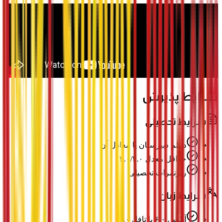
شرایط پذیرش
شرایط تحصیلی
دیپلم دبیرستان یا معادل آن
حداقل معدل ۳.۰/۴.۰
ریزنمرات تحصیلی
شرایط زبان
آیلتس ۶.۰ یا تافل ۸۰+