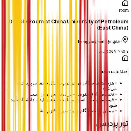
room
Double Room at China University of Petroleum
(East China)
Dongying and Qingdao
¥
750
CNY
/
ماه
اطلاعات مهم
•
هزینه‌های اسکان در هر ترم یا سال تحصیلی پرداخت
می‌شود
•
تخصیص اتاق منوط به در دسترس بودن است
•
قیمت‌ها ممکن است متفاوت باشد و باید با دانشگاه تأیید
شود
•
ممکن است هنگام ورود سپرده لازم باشد
تور پردیس