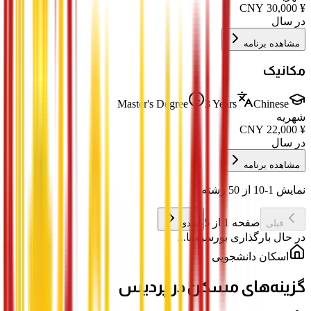
CNY
30,000
¥
در سال
مشاهده برنامه
مکانیک
Master's Degree
3 Years
Chinese
شهریه
CNY
22,000
¥
در سال
مشاهده برنامه
نمایش 1-10 از 50 رشته
صفحه 1 از 5
قبلی
بعدی
در حال بارگذاری بورسیه‌ها...
اسکان دانشجویی
گزینه‌های مسکن در پردیس