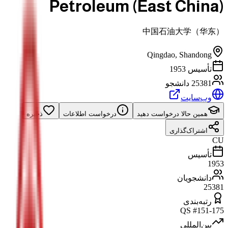
Petroleum (East China)
中国石油大学（华东）
Qingdao
,
Shandong
تأسیس 1953
25381 دانشجو
وب‌سایت
همین حالا درخواست دهید
درخواست اطلاعات
ذخیره
اشتراک‌گذاری
CU
تأسیس
1953
دانشجویان
25381
رتبه‌بندی
#151-175 QS
بین‌المللی