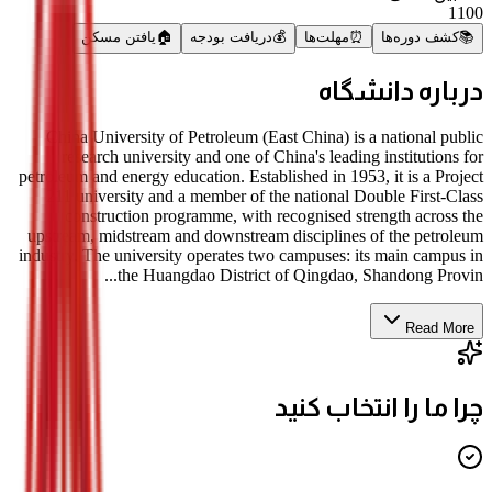
1100
📚
کشف دوره‌ها
⏰
مهلت‌ها
💰
دریافت بودجه
🏠
یافتن مسکن
درباره دانشگاه
China University of Petroleum (East China) is a national public
research university and one of China's leading institutions for
petroleum and energy education. Established in 1953, it is a Project
211 university and a member of the national Double First-Class
construction programme, with recognised strength across the
upstream, midstream and downstream disciplines of the petroleum
industry. The university operates two campuses: its main campus in
the Huangdao District of Qingdao, Shandong Provin...
Read More
چرا ما را انتخاب کنید