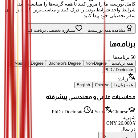
کامل بورسیه ما را مرور کنید تا همه گزینه‌ها را مقایسه کنید،
شرایط واجد شرایط بودن را درک کنید و مناسب‌ترین گزینه را برای
سفر تحصیلی خود پیدا کنید.
مشاهده همه بورسیه‌ها
مشاوره تخصصی دریافت کنید
برنامه‌ها
50
برنامه‌ها
همه برنامه‌ها
Non-Degree
Bachelor's Degree
Master's Degree
PhD / Doctorate
زبان
:
همه زبان‌ها
Chinese
English
محاسبات علمی و مهندسی پیشرفته
PhD / Doctorate
4 Years
Chinese
شهریه
CNY
26,000
¥
در سال