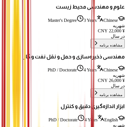
علوم و مهندسی محیط زیست
Master's Degree
3 Years
Chinese
شهریه
CNY
22,000
¥
در سال
مشاهده برنامه
مهندسی ذخیره‌سازی و حمل و نقل نفت و گاز
PhD / Doctorate
4 Years
Chinese
شهریه
CNY
26,000
¥
در سال
مشاهده برنامه
ابزار اندازه‌گیری دقیق و کنترل
PhD / Doctorate
4 Years
English
شهریه