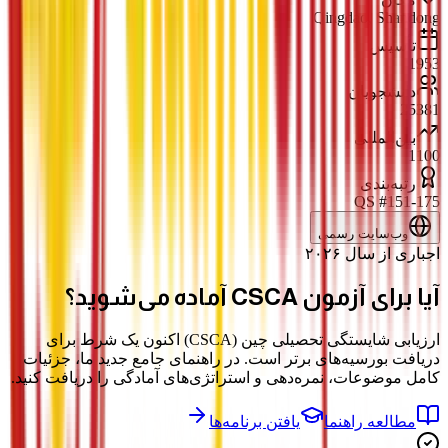
Qingdao, Shandong
تأسیس
1953
دانشجویان
25381
بین‌المللی
1100
رتبه‌بندی
#151-175 QS
وب‌سایت رسمی
اجباری از سال ۲۰۲۶
آیا برای آزمون
CSCA
آماده می‌شوید؟
ارزیابی شایستگی تحصیلی چین (CSCA) اکنون یک شرط برای
دریافت بورسیه‌های برتر است. در راهنمای جامع جدید ما، جزئیات
کامل موضوعات، نمره‌دهی و استراتژی‌های آمادگی را دریافت کنید.
مطالعه راهنما
یافتن برنامه‌ها