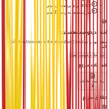
HSK ۴ برای برنامه‌های چینی
مدرک تسلط به زبان انگلیسی
آماده درخواست هستید؟
سفر خود را در China University of Petroleum (East China) آغاز
کنید
همین حالا درخواست دهید
اقدامات سریع
درخواست اطلاعات
حقائق سریع
مکان