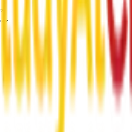
год
тете