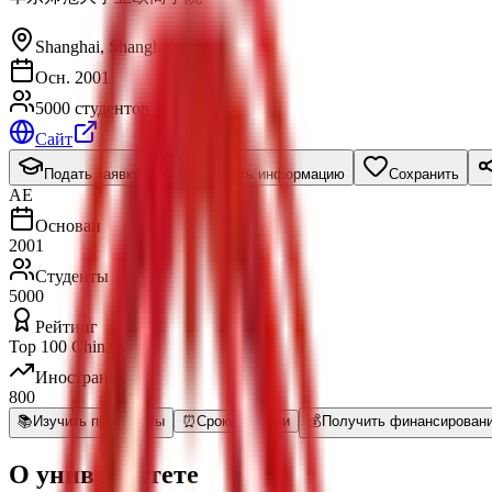
Shanghai
,
Shanghai
Осн. 2001
5000 студентов
Сайт
Подать заявку
Запросить информацию
Сохранить
AE
Основан
2001
Студенты
5000
Рейтинг
Top 100 China
Иностранные
800
📚
Изучить программы
⏰
Сроки Подачи
💰
Получить финансирован
О университете