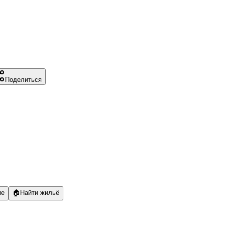
Поделиться
ие
🏠
Найти жильё