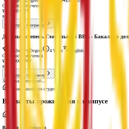
Master's Degree
2 Years
English
Стоимость обучения
¥
84,000
CNY
в год
Посмотреть программу
Двойная степень Глобальный BBA - Бакалавр де
Bachelor's Degree
4 Years
English
Стоимость обучения
¥
108,000
CNY
в год
Посмотреть программу
Загрузка стипендий...
Проживание для студентов
Варианты проживания в кампусе
Важная информация