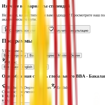
Изучите все варианты стипендий
Не знаете, какая стипендия вам подходит? Просмотрите наш п
академического пути.
Смотреть все стипендии
Получить консультацию
Программы
5
Программы
Все программы
Bachelor's Degree
Master's Degree
Язык
:
Все языки
English
Chinese
Однообразная степень глобального BBA - Бакала
Bachelor's Degree
4 Years
English
Стоимость обучения
¥
54,000
CNY
в год