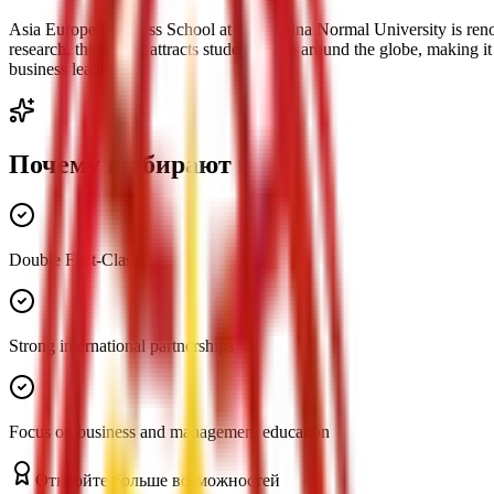
Asia Europe Business School at East China Normal University is renow
research, the school attracts students from around the globe, making it 
business leaders.
Почему выбирают нас
Double First-Class
Strong international partnerships
Focus on business and management education
Откройте больше возможностей