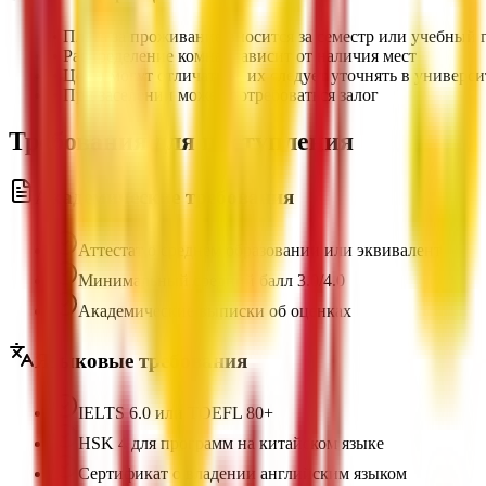
•
Плата за проживание вносится за семестр или учебный 
•
Распределение комнат зависит от наличия мест
•
Цены могут отличаться, их следует уточнять в универси
•
При заселении может потребоваться залог
Требования для поступления
Академические требования
Аттестат о среднем образовании или эквивалент
Минимальный средний балл 3.0/4.0
Академические выписки об оценках
Языковые требования
IELTS 6.0 или TOEFL 80+
HSK 4 для программ на китайском языке
Сертификат о владении английским языком