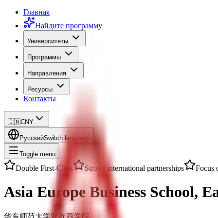
Главная
Найдите программу
Университеты
Программы
Направления
Ресурсы
Контакты
🇨🇳
CNY
Русский
Switch language
Toggle menu
Double First-Class
Strong international partnerships
Focus 
Asia Europe Business School, E
华东师范大学亚欧商学院