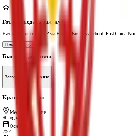
Готовы подать заявку?
Начните свой путь в Asia Europe Business School, East China Nor
Подать заявку
Быстрые действия
Запросить информацию
Краткие факты
Местоположение
Shanghai, Shanghai
Основан
2001