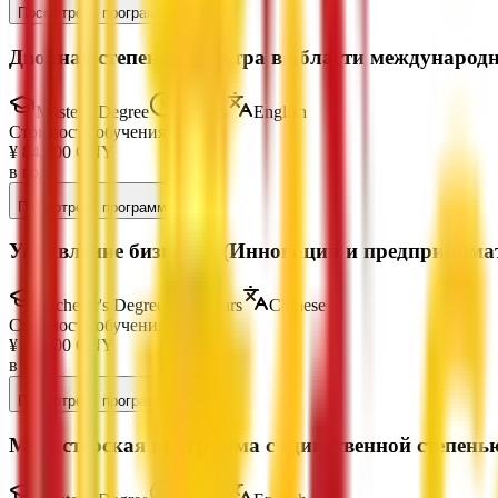
Посмотреть программу
Двойная степень магистра в области международн
Master's Degree
2 Years
English
Стоимость обучения
¥
84,000
CNY
в год
Посмотреть программу
Управление бизнесом (Инновации и предпринимат
Bachelor's Degree
4 Years
Chinese
Стоимость обучения
¥
24,000
CNY
в год
Посмотреть программу
Магистерская программа с единственной степень