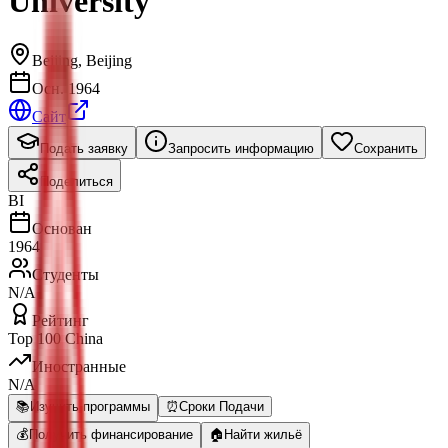
University
Beijing
,
Beijing
Осн. 1964
Сайт
Подать заявку
Запросить информацию
Сохранить
Поделиться
BI
Основан
1964
Студенты
N/A
Рейтинг
Top 100 China
Иностранные
N/A
📚
Изучить программы
⏰
Сроки Подачи
💰
Получить финансирование
🏠
Найти жильё