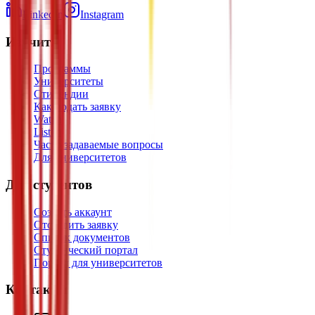
LinkedIn
Instagram
Изучить
Программы
Университеты
Стипендии
Как подать заявку
Watch
Listen
Часто задаваемые вопросы
Для университетов
Для студентов
Создать аккаунт
Отследить заявку
Список документов
Студенческий портал
Портал для университетов
Контакты