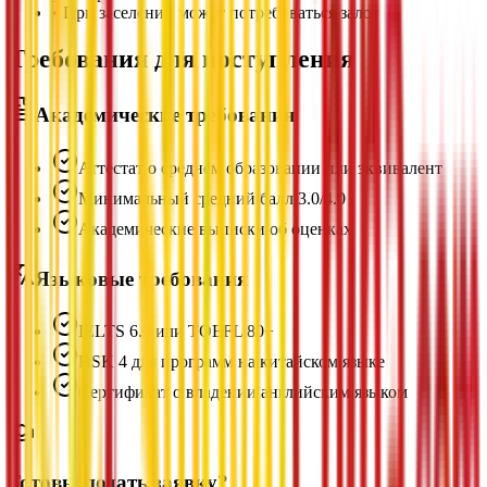
•
При заселении может потребоваться залог
Требования для поступления
Академические требования
Аттестат о среднем образовании или эквивалент
Минимальный средний балл 3.0/4.0
Академические выписки об оценках
Языковые требования
IELTS 6.0 или TOEFL 80+
HSK 4 для программ на китайском языке
Сертификат о владении английским языком
Готовы подать заявку?