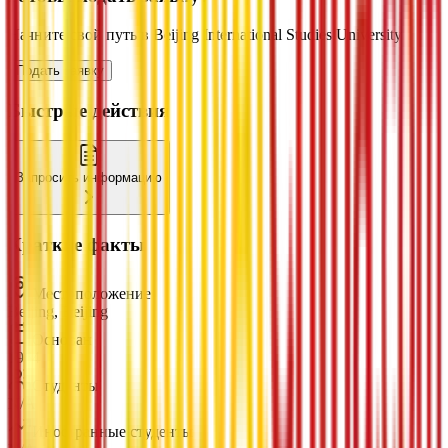
Начните свой путь в Beijing International Studies University
Подать заявку
Быстрые действия
Запросить информацию
Краткие факты
Местоположение
Beijing, Beijing
Основан
1964
Студенты
N/A
Иностранные студенты