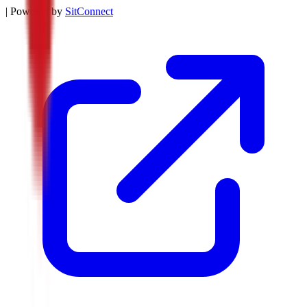
| Powered by
SitConnect