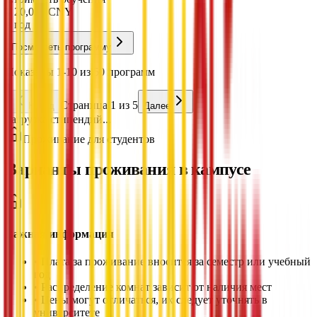
¥
20,000
CNY
в год
Посмотреть программу
Показаны 1-10 из 50 программ
Страница 1 из 5
Назад
Далее
Загрузка стипендий...
Проживание для студентов
Варианты проживания в кампусе
Важная информация
•
Плата за проживание вносится за семестр или учебный
год
•
Распределение комнат зависит от наличия мест
•
Цены могут отличаться, их следует уточнять в
университете