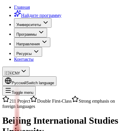
Главная
Найдите программу
Университеты
Программы
Направления
Ресурсы
Контакты
🇨🇳
CNY
Русский
Switch language
Toggle menu
211 Project
Double First-Class
Strong emphasis on
foreign languages
Beijing International Studies