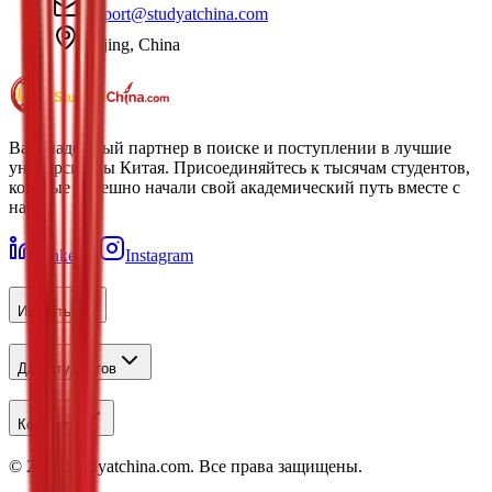
support@studyatchina.com
Beijing, China
Ваш надежный партнер в поиске и поступлении в лучшие
университеты Китая. Присоединяйтесь к тысячам студентов,
которые успешно начали свой академический путь вместе с
нами.
LinkedIn
Instagram
Изучить
Для студентов
Контакты
©
2026
Studyatchina.com.
Все права защищены.