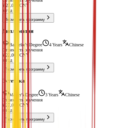
Стоимость обучения
¥
27,000
CNY
в год
Посмотреть программу
Дипломатия
Bachelor's Degree
4 Years
Chinese
Стоимость обучения
¥
22,000
CNY
в год
Посмотреть программу
Эстетика
Master's Degree
3 Years
Chinese
Стоимость обучения
¥
27,000
CNY
в год
Посмотреть программу