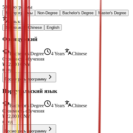
50
Программы
Все программы
Non-Degree
Bachelor's Degree
Master's Degree
Язык
:
Все языки
Chinese
English
Французский
Bachelor's Degree
4 Years
Chinese
Стоимость обучения
¥
22,000
CNY
в год
Посмотреть программу
Португальский язык
Bachelor's Degree
4 Years
Chinese
Стоимость обучения
¥
22,000
CNY
в год
Посмотреть программу