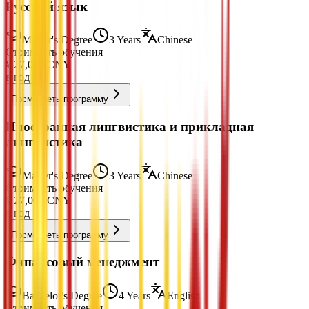
Русский язык
Master's Degree
3 Years
Chinese
Стоимость обучения
¥
27,000
CNY
в год
Посмотреть программу
Иностранная лингвистика и прикладная
лингвистика
Master's Degree
3 Years
Chinese
Стоимость обучения
¥
27,000
CNY
в год
Посмотреть программу
Финансовый менеджмент
Bachelor's Degree
4 Years
English
Стоимость обучения