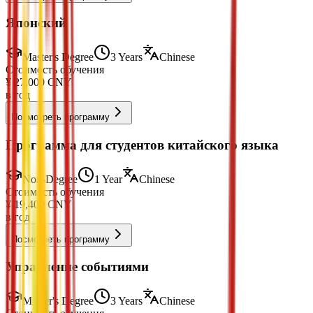
Японский
Master's Degree
3 Years
Chinese
Стоимость обучения
¥
27,000
CNY
в год
Посмотреть программу
Программа для студентов китайского языка
Non-Degree
1 Year
Chinese
Стоимость обучения
¥
19,400
CNY
в год
Посмотреть программу
Управление событиями
Master's Degree
3 Years
Chinese