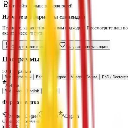
Откройте больше возможностей
Изучите все варианты стипендий
Не знаете, какая стипендия вам подходит? Просмотрите наш п
академического пути.
Смотреть все стипендии
Получить консультацию
Программы
50
Программы
Все программы
Bachelor's Degree
Master's Degree
PhD / Doctorat
Язык
:
Все языки
English
Chinese
Фармацевтика
Master's Degree
3 Years
English
Стоимость обучения
¥
50,000
CNY