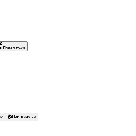
Поделиться
ие
🏠
Найти жильё