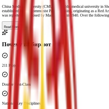
China Medical University (CMU) is a public medical university in Shen
established by the Communist Party of China, originating as a Red A
was reportedly proposed by Mao Zedong in 1940. Over the following de
Read More
Почему выбирают нас
211 Project
Double First-Class
National Key Disciplines