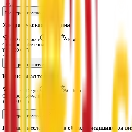
в год
Посмотреть программу
Ультразвуковая медицина
PhD / Doctorate
3 Years
English
Стоимость обучения
¥
60,000
CNY
в год
Посмотреть программу
Интенсивная терапия
Master's Degree
3 Years
Chinese
Стоимость обучения
¥
50,000
CNY
в год
Посмотреть программу
Научные исследования в области медицинской в