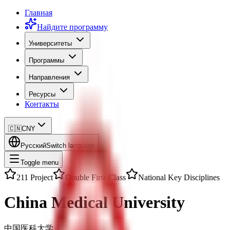
Главная
Найдите программу
Университеты
Программы
Направления
Ресурсы
Контакты
🇨🇳
CNY
Русский
Switch language
Toggle menu
211 Project
Double First-Class
National Key Disciplines
China Medical University
中国医科大学