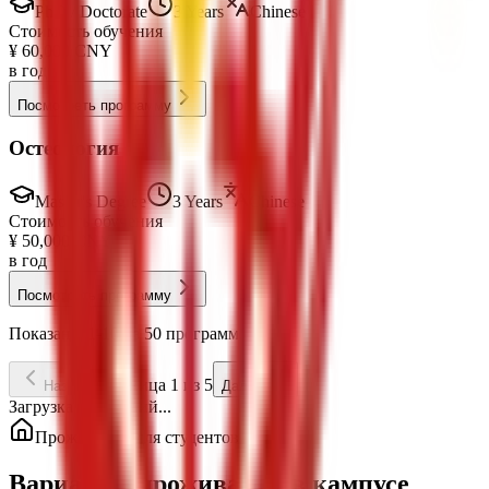
PhD / Doctorate
3 Years
Chinese
Стоимость обучения
¥
60,000
CNY
в год
Посмотреть программу
Остеология
Master's Degree
3 Years
Chinese
Стоимость обучения
¥
50,000
CNY
в год
Посмотреть программу
Показаны 1-10 из 50 программ
Страница 1 из 5
Назад
Далее
Загрузка стипендий...
Проживание для студентов
Варианты проживания в кампусе