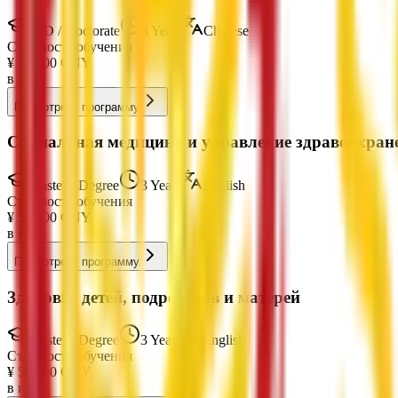
PhD / Doctorate
3 Years
Chinese
Стоимость обучения
¥
60,000
CNY
в год
Посмотреть программу
Социальная медицина и управление здравоохран
Master's Degree
3 Years
English
Стоимость обучения
¥
50,000
CNY
в год
Посмотреть программу
Здоровье детей, подростков и матерей
Master's Degree
3 Years
English
Стоимость обучения
¥
50,000
CNY
в год