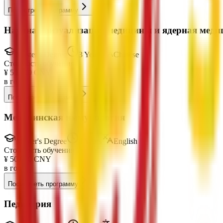
Посмотреть программу
Научная визуализация медицины и ядерная меди
Master's Degree
3 Years
Chinese
Стоимость обучения
¥
50,000
CNY
в год
Посмотреть программу
Медицинская иммунология
Master's Degree
3 Years
English
Стоимость обучения
¥
50,000
CNY
в год
Посмотреть программу
Педиатрия