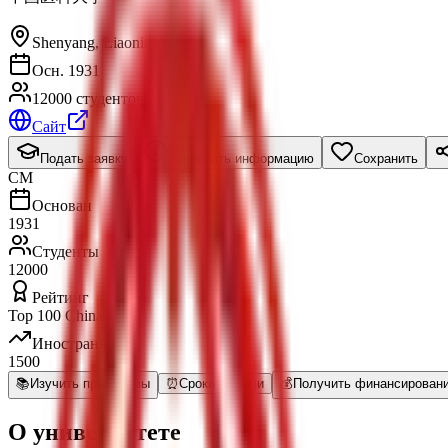
Shenyang
,
Liaoning
Осн. 1931
12000 студентов
Сайт
Подать заявку
Запросить информацию
Сохранить
CM
Основан
1931
Студенты
12000
Рейтинг
Top 100 China
Иностранные
1500
📚
Изучить программы
⏰
Сроки Подачи
💰
Получить финансирован
О университете