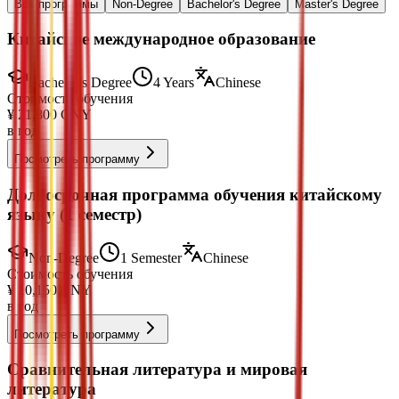
Все программы
Non-Degree
Bachelor's Degree
Master's Degree
Китайское международное образование
Bachelor's Degree
4 Years
Chinese
Стоимость обучения
¥
21,800
CNY
в год
Посмотреть программу
Долгосрочная программа обучения китайскому
языку (1 семестр)
Non-Degree
1 Semester
Chinese
Стоимость обучения
¥
10,150
CNY
в год
Посмотреть программу
Сравнительная литература и мировая
литература