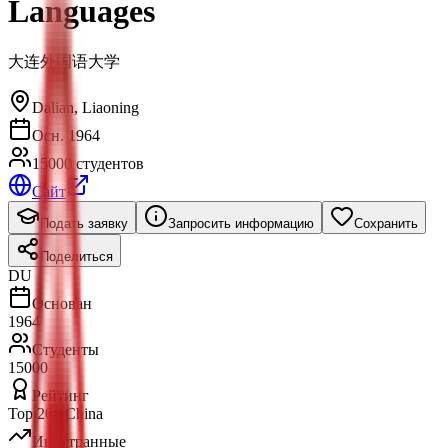
Languages
大连外国语大学
Dalian
,
Liaoning
Осн. 1964
15000 студентов
Сайт
Подать заявку
Запросить информацию
Сохранить
Поделиться
DU
Основан
1964
Студенты
15000
Рейтинг
Top 200 China
Иностранные