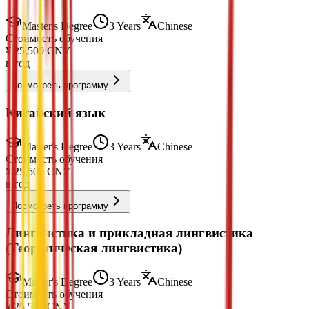
Master's Degree
3 Years
Chinese
Стоимость обучения
¥
25,500
CNY
в год
Посмотреть программу
Китайский язык
Master's Degree
3 Years
Chinese
Стоимость обучения
¥
25,500
CNY
в год
Посмотреть программу
Лингвистика и прикладная лингвистика
(Теоретическая лингвистика)
Master's Degree
3 Years
Chinese
Стоимость обучения
¥
25,500
CNY