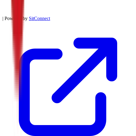
| Powered by
SitConnect