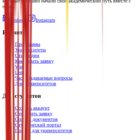
которые успешно начали свой академический путь вместе с
нами.
LinkedIn
Instagram
Изучить
Программы
Университеты
Стипендии
Как подать заявку
Watch
Listen
Часто задаваемые вопросы
Для университетов
Для студентов
Создать аккаунт
Отследить заявку
Список документов
Студенческий портал
Портал для университетов