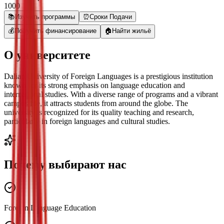
1000
📚
Изучить программы
⏰
Сроки Подачи
💰
Получить финансирование
🏠
Найти жильё
О университете
Dalian University of Foreign Languages is a prestigious institution
known for its strong emphasis on language education and
international studies. With a diverse range of programs and a vibrant
campus life, it attracts students from around the globe. The
university is recognized for its quality teaching and research,
particularly in foreign languages and cultural studies.
Почему выбирают нас
Foreign Language Education