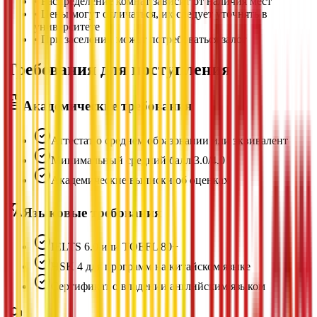
•
Распределение комнат зависит от наличия мест
•
Цены могут отличаться, их следует уточнять в
университете
•
При заселении может потребоваться залог
Требования для поступления
Академические требования
Аттестат о среднем образовании или эквивалент
Минимальный средний балл 3.0/4.0
Академические выписки об оценках
Языковые требования
IELTS 6.0 или TOEFL 80+
HSK 4 для программ на китайском языке
Сертификат о владении английским языком