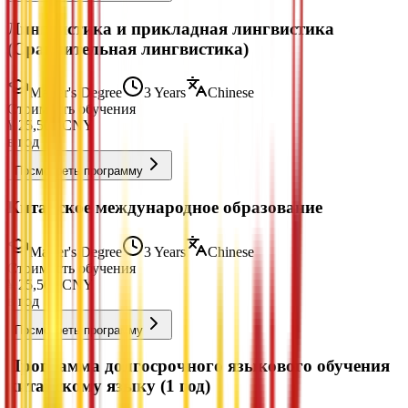
Лингвистика и прикладная лингвистика
(Сравнительная лингвистика)
Master's Degree
3 Years
Chinese
Стоимость обучения
¥
25,500
CNY
в год
Посмотреть программу
Китайское международное образование
Master's Degree
3 Years
Chinese
Стоимость обучения
¥
25,500
CNY
в год
Посмотреть программу
Программа долгосрочного языкового обучения
китайскому языку (1 год)