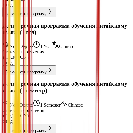
в год
Посмотреть программу
Долгосрочная программа обучения китайскому
языку (1 год)
Non-Degree
1 Year
Chinese
Стоимость обучения
¥
18,300
CNY
в год
Посмотреть программу
Долгосрочная программа обучения китайскому
языку (1 семестр)
Non-Degree
1 Semester
Chinese
Стоимость обучения
¥
10,150
CNY
в год
Посмотреть программу