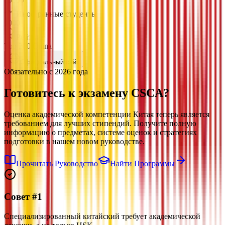
Иностранные студенты
1000
Рейтинг
Top 200 China
Официальный сайт
Обязательно с 2026 года
Готовитесь к экзамену
CSCA?
Оценка академической компетенции Китая теперь является
требованием для лучших стипендий. Получите полную
информацию о предметах, системе оценок и стратегиях
подготовки в нашем новом руководстве.
Прочитать Руководство
Найти Программы
Совет #1
Специализированный китайский требует академической