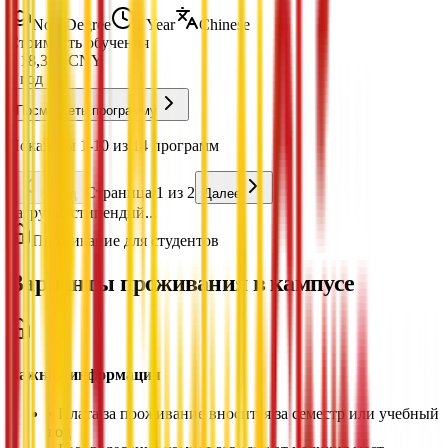
Non-Degree
1 Year
Chinese
Стоимость обучения
¥
18,300
CNY
в год
Посмотреть программу
Показаны 1-10 из 14 программ
Страница 1 из 2
Назад
Далее
Загрузка стипендий...
Проживание для студентов
Варианты проживания в кампусе
Важная информация
•
Плата за проживание вносится за семестр или учебный
год