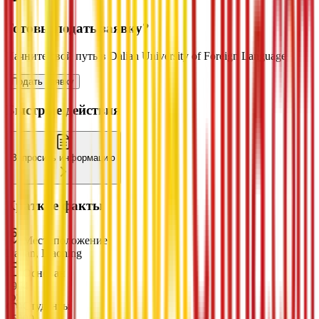
Готовы подать заявку?
Начните свой путь в Dalian University of Foreign Languages
Подать заявку
Быстрые действия
Запросить информацию
Краткие факты
Местоположение
Dalian, Liaoning
Основан
1964
Студенты
15000