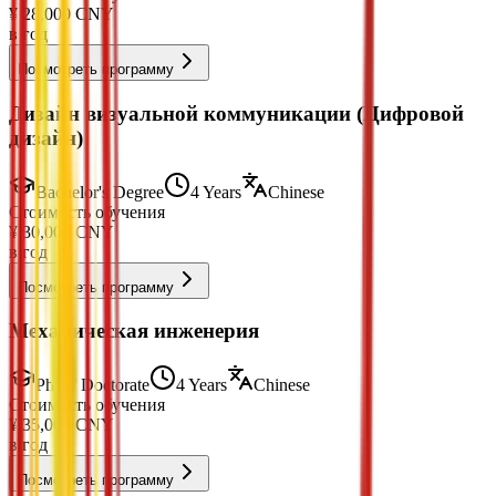
¥
28,000
CNY
в год
Посмотреть программу
Дизайн визуальной коммуникации (Цифровой
дизайн)
Bachelor's Degree
4 Years
Chinese
Стоимость обучения
¥
30,000
CNY
в год
Посмотреть программу
Механическая инженерия
PhD / Doctorate
4 Years
Chinese
Стоимость обучения
¥
35,000
CNY
в год
Посмотреть программу