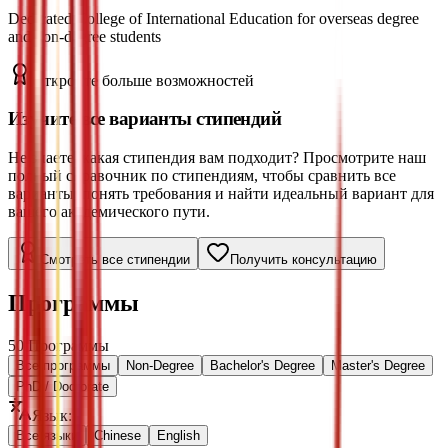
Dedicated College of International Education for overseas degree
and non-degree students
Откройте больше возможностей
Изучите все варианты стипендий
Не знаете, какая стипендия вам подходит? Просмотрите наш
полный справочник по стипендиям, чтобы сравнить все
варианты, понять требования и найти идеальный вариант для
вашего академического пути.
Смотреть все стипендии
Получить консультацию
Программы
50
Программы
Все программы
Non-Degree
Bachelor's Degree
Master's Degree
PhD / Doctorate
Язык
:
Все языки
Chinese
English