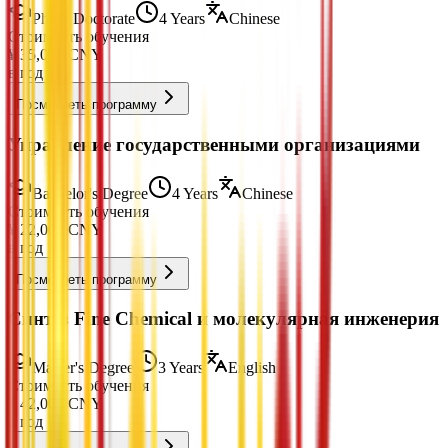
PhD / Doctorate
4 Years
Chinese
Стоимость обучения
¥
35,000
CNY
в год
Посмотреть программу
Управление государственными организациями
Bachelor's Degree
4 Years
Chinese
Стоимость обучения
¥
22,000
CNY
в год
Посмотреть программу
Синтез Fine Chemical и молекулярная инженерия
Master's Degree
3 Years
English
Стоимость обучения
¥
42,000
CNY
в год