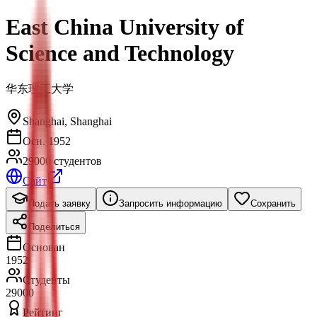
East China University of
Science and Technology
华东理工大学
Shanghai
,
Shanghai
Осн. 1952
29000 студентов
Сайт
Подать заявку
Запросить информацию
Сохранить
Поделиться
Основан
1952
Студенты
29000
Рейтинг