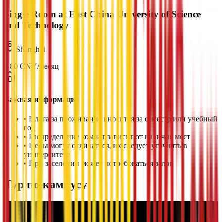
Single Room at East China University of Science
and Technology
Shanghai
¥
80
CNY
/
месяц
Важная информация
•
Плата за проживание вносится за семестр или учебный
год
•
Распределение комнат зависит от наличия мест
•
Цены могут отличаться, их следует уточнять в
университете
•
При заселении может потребоваться залог
Тур по кампусу