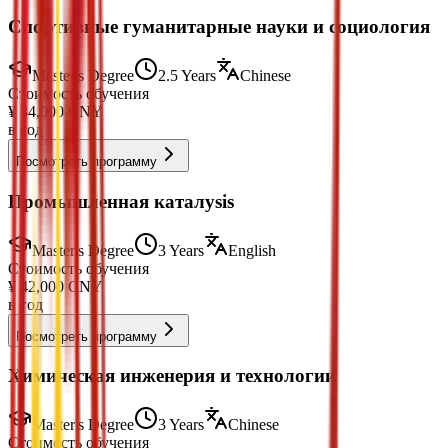
Спортивные гуманитарные науки и социология
Master's Degree
2.5 Years
Chinese
Стоимость обучения
¥
34,000
CNY
в год
Посмотреть программу
Промышленная каталysis
Master's Degree
3 Years
English
Стоимость обучения
¥
42,000
CNY
в год
Посмотреть программу
Химическая инженерия и технологии
Master's Degree
3 Years
Chinese
Стоимость обучения