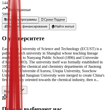
144
Иностранные
5000
📚
Изучить программы
⏰
Сроки Подачи
💰
Получить финансирование
🏠
Найти жильё
О университете
East China University of Science and Technology (ECUST) is a
public research university in Shanghai whose teaching lineage
reaches back to Nanyang Public School (1896) and Universite
d'Aurora (1903). The university itself was formally established in
1952, when the chemical and chemistry departments of Jiaotong
University, Universite d'Aurora, Utopia University, Soochow
University and Jiangnan University were merged to create China's
first university oriented towards the chemical industry, then n...
Read More
Почему выбирают нас