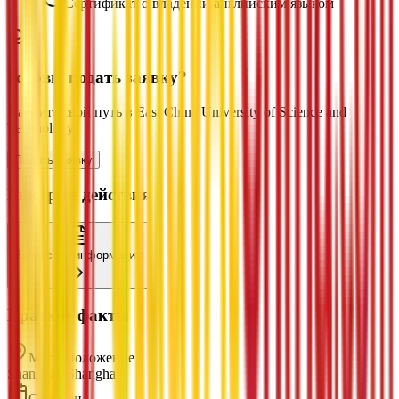
Сертификат о владении английским языком
Готовы подать заявку?
Начните свой путь в East China University of Science and
Technology
Подать заявку
Быстрые действия
Запросить информацию
Краткие факты
Местоположение
Shanghai, Shanghai
Основан