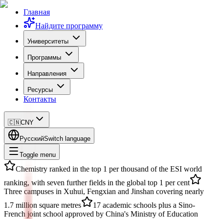
Главная
Найдите программу
Университеты
Программы
Направления
Ресурсы
Контакты
🇨🇳
CNY
Русский
Switch language
Toggle menu
Chemistry ranked in the top 1 per thousand of the ESI world
ranking, with seven further fields in the global top 1 per cent
Three campuses in Xuhui, Fengxian and Jinshan covering nearly
1.7 million square metres
17 academic schools plus a Sino-
French joint school approved by China's Ministry of Education