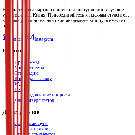
Ваш надежный партнер в поиске и поступлении в лучшие
университеты Китая. Присоединяйтесь к тысячам студентов,
которые успешно начали свой академический путь вместе с
нами.
LinkedIn
Instagram
Изучить
Программы
Университеты
Стипендии
Как подать заявку
Watch
Listen
Часто задаваемые вопросы
Для университетов
Для студентов
Создать аккаунт
Отследить заявку
Список документов