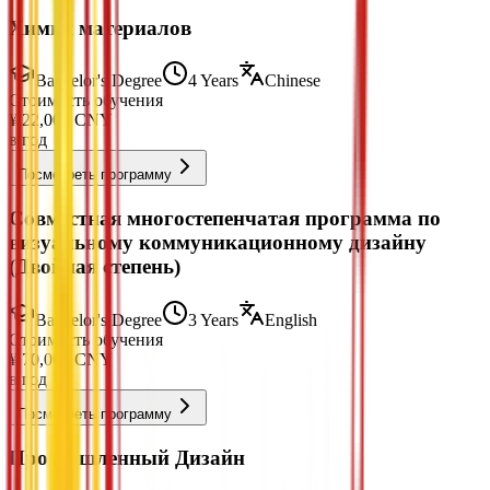
Химия материалов
Bachelor's Degree
4 Years
Chinese
Стоимость обучения
¥
22,000
CNY
в год
Посмотреть программу
Совместная многостепенчатая программа по
визуальному коммуникационному дизайну
(Двойная степень)
Bachelor's Degree
3 Years
English
Стоимость обучения
¥
70,000
CNY
в год
Посмотреть программу
Промышленный Дизайн