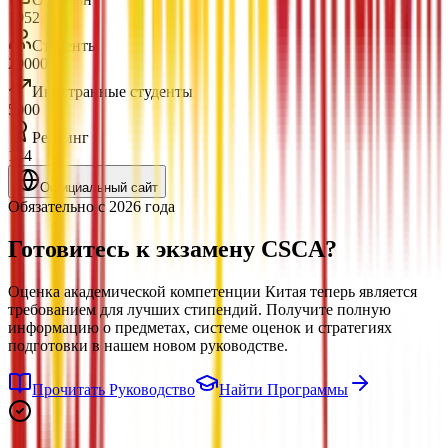
1952
Студенты
29000
Иностранные студенты
5000
Рейтинг
144
Официальный сайт
Обязательно с 2026 года
Готовитесь к экзамену
CSCA?
Оценка академической компетенции Китая теперь является
требованием для лучших стипендий. Получите полную
информацию о предметах, системе оценок и стратегиях
подготовки в нашем новом руководстве.
Прочитать Руководство
Найти Программы