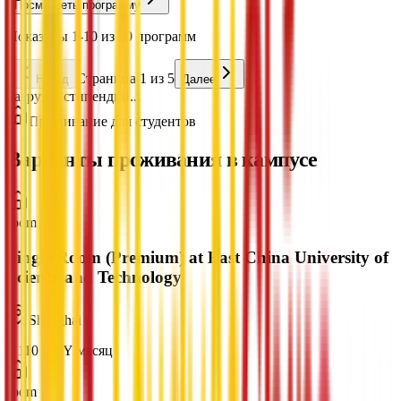
Посмотреть программу
Показаны 1-10 из 50 программ
Страница 1 из 5
Назад
Далее
Загрузка стипендий...
Проживание для студентов
Варианты проживания в кампусе
room
Single Room (Premium) at East China University of
Science and Technology
Shanghai
¥
110
CNY
/
месяц
room