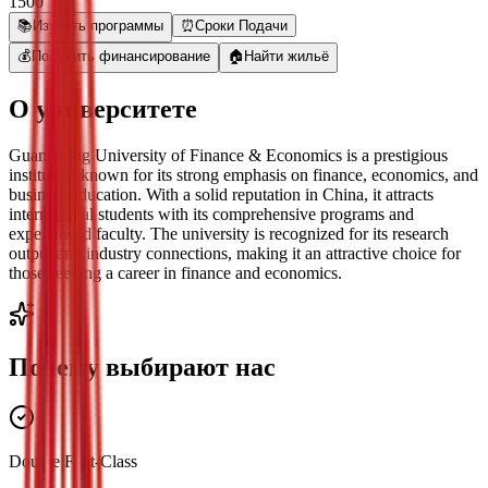
1500
📚
Изучить программы
⏰
Сроки Подачи
💰
Получить финансирование
🏠
Найти жильё
О университете
Guangdong University of Finance & Economics is a prestigious
institution known for its strong emphasis on finance, economics, and
business education. With a solid reputation in China, it attracts
international students with its comprehensive programs and
experienced faculty. The university is recognized for its research
output and industry connections, making it an attractive choice for
those seeking a career in finance and economics.
Почему выбирают нас
Double First-Class