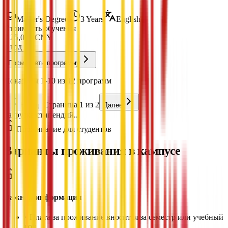
Master's Degree
3 Years
English
Стоимость обучения
¥
25,000
CNY
в год
Посмотреть программу
Показаны 1-10 из 12 программ
Страница 1 из 2
Назад
Далее
Загрузка стипендий...
Проживание для студентов
Варианты проживания в кампусе
Важная информация
•
Плата за проживание вносится за семестр или учебный
год