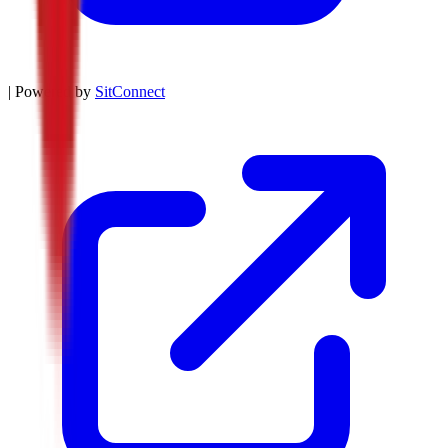
| Powered by
SitConnect