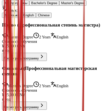
Все программы
Bachelor's Degree
Master's Degree
Язык
:
Все языки
English
Chinese
Право (Профессиональная степень магистра)
Master's Degree
2 Years
English
Стоимость обучения
¥
25,000
CNY
в год
Посмотреть программу
Финансы (Профессиональная магистерская
степень)
Master's Degree
2 Years
English
Стоимость обучения
¥
25,000
CNY
в год
Посмотреть программу