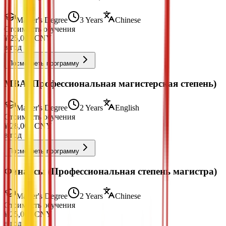
Master's Degree
3 Years
Chinese
Стоимость обучения
¥
25,000
CNY
в год
Посмотреть программу
MBA (Профессиональная магистерская степень)
Master's Degree
2 Years
English
Стоимость обучения
¥
28,000
CNY
в год
Посмотреть программу
Финансы (Профессиональная степень магистра)
Master's Degree
2 Years
Chinese
Стоимость обучения
¥
25,000
CNY
в год