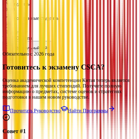
Студенты
20000
Иностранные студенты
1500
Рейтинг
Top 100 China
Официальный сайт
Обязательно с 2026 года
Готовитесь к экзамену
CSCA?
Оценка академической компетенции Китая теперь является
требованием для лучших стипендий. Получите полную
информацию о предметах, системе оценок и стратегиях
подготовки в нашем новом руководстве.
Прочитать Руководство
Найти Программы
Совет #1