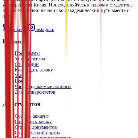
университеты Китая. Присоединяйтесь к тысячам студентов,
которые успешно начали свой академический путь вместе с
нами.
LinkedIn
Instagram
Изучить
Программы
Университеты
Стипендии
Как подать заявку
Watch
Listen
Часто задаваемые вопросы
Для университетов
Для студентов
Создать аккаунт
Отследить заявку
Список документов
Студенческий портал