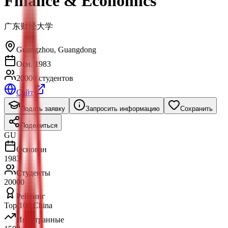
Finance & Economics
广东财经大学
Guangzhou
,
Guangdong
Осн. 1983
20000 студентов
Сайт
Подать заявку
Запросить информацию
Сохранить
Поделиться
GU
Основан
1983
Студенты
20000
Рейтинг
Top 100 China
Иностранные