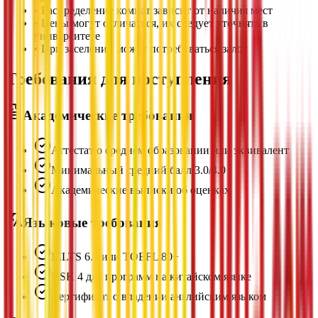
•
Распределение комнат зависит от наличия мест
•
Цены могут отличаться, их следует уточнять в
университете
•
При заселении может потребоваться залог
Требования для поступления
Академические требования
Аттестат о среднем образовании или эквивалент
Минимальный средний балл 3.0/4.0
Академические выписки об оценках
Языковые требования
IELTS 6.0 или TOEFL 80+
HSK 4 для программ на китайском языке
Сертификат о владении английским языком