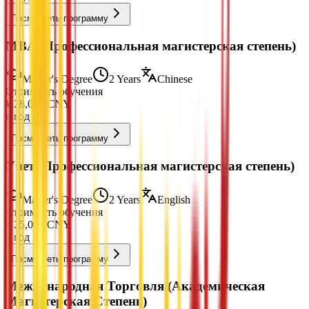
Посмотреть программу
MBA (Профессиональная магистерская степень)
Master's Degree
2 Years
Chinese
Стоимость обучения
¥
28,000
CNY
в год
Посмотреть программу
Учет (Профессиональная магистерская степень)
Master's Degree
2 Years
English
Стоимость обучения
¥
25,000
CNY
в год
Посмотреть программу
Международная Торговля (Академическая
Магистерская Степень)