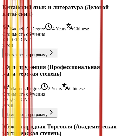
Китайский язык и литература (Деловой
китайский)
Bachelor's Degree
4 Years
Chinese
Стоимость обучения
¥
19,000
CNY
в год
Посмотреть программу
Юриспруденция (Профессиональная
магистерская степень)
Master's Degree
2 Years
Chinese
Стоимость обучения
¥
25,000
CNY
в год
Посмотреть программу
Международная Торговля (Академическая
магистерская степень)