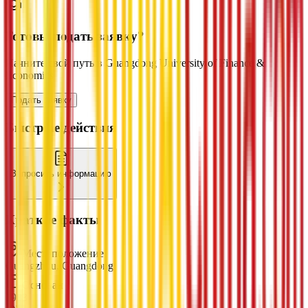
Готовы подать заявку?
Начните свой путь в Guangdong University of Finance &
Economics
Подать заявку
Быстрые действия
Запросить информацию
Краткие факты
Местоположение
Guangzhou, Guangdong
Основан
1983