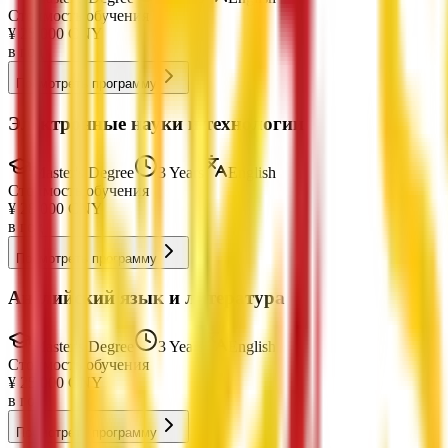
Стоимость обучения
¥
25,000
CNY
в год
Посмотреть программу
Электронные науки и технологии
Master's Degree
3 Years
English
Стоимость обучения
¥
28,000
CNY
в год
Посмотреть программу
Английский язык и литература
Master's Degree
3 Years
English
Стоимость обучения
¥
25,000
CNY
в год
Посмотреть программу