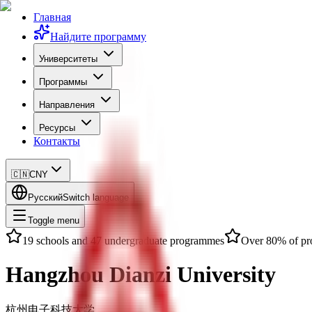
Главная
Найдите программу
Университеты
Программы
Направления
Ресурсы
Контакты
🇨🇳
CNY
Русский
Switch language
Toggle menu
19 schools and 47 undergraduate programmes
Over 80% of pr
Hangzhou Dianzi University
杭州电子科技大学