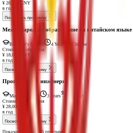
¥
20,000
CNY
в год
Посмотреть программу
Международное образование на китайском языке
Bachelor's Degree
4 Years
Chinese
Стоимость обучения
¥
18,000
CNY
в год
Посмотреть программу
Программная инженерия
Master's Degree
3 Years
Chinese
Стоимость обучения
¥
28,000
CNY
в год
Посмотреть программу
Показаны 1-10 из 35 программ