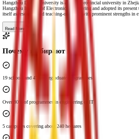
Hangzhou Dianzi University is a public provincial university in Zhej
Hangzhou Institute of Electronic Engineering and adopted its present t
itself as research- and teaching-oriented, with prominent strengths in e
Read More
Почему выбирают нас
19 schools and 47 undergraduate programmes
Over 80% of programmes in engineering or IT
5 campuses covering about 240 hectares