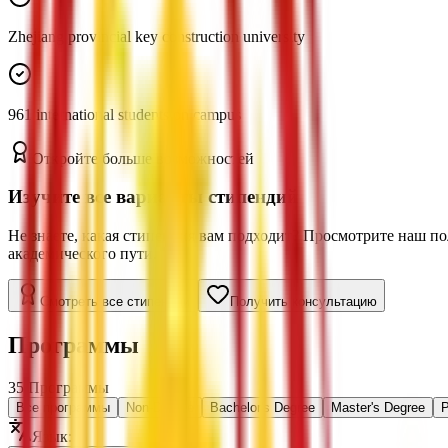
Zhejiang provincial key construction university
961 international students on campus
Откройте больше возможностей
Изучите все варианты стипендий
Не знаете, какая стипендия вам подходит? Просмотрите наш п
академического пути.
Смотреть все стипендии
Получить консультацию
Программы
35
Программы
Все программы
Non-Degree
Bachelor's Degree
Master's Degree
P
Язык
: