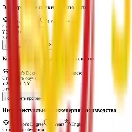
Электронные науки и технологии
PhD / Doctorate
3 Years
English
Стоимость обучения
¥
30,000
CNY
в год
Посмотреть программу
Компьютерные науки и технологии
Master's Degree
3 Years
Chinese
Стоимость обучения
¥
28,000
CNY
в год
Посмотреть программу
Интеллектуальная инженерия производства
Bachelor's Degree
4 Years
English
Стоимость обучения