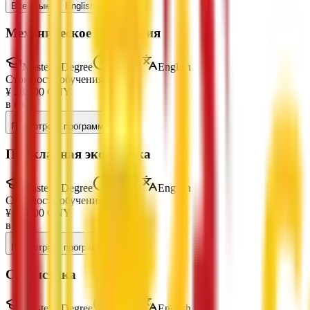
Все языки
English
Chinese
Механическое инженерия
Master's Degree
3 Years
English
Стоимость обучения
¥
28,000
CNY
в год
Посмотреть программу
Прикладная экономика
Master's Degree
3 Years
English
Стоимость обучения
¥
25,000
CNY
в год
Посмотреть программу
Статистика
Master's Degree
3 Years
English