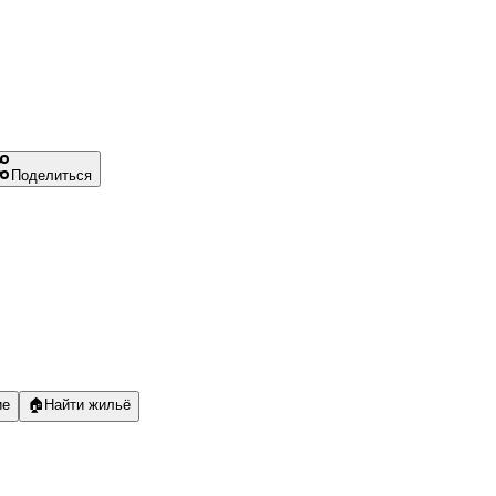
Поделиться
ие
🏠
Найти жильё