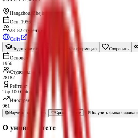
Hangzhou
,
Zhejiang
Осн. 1956
28182 студентов
Сайт
Подать заявку
Запросить информацию
Сохранить
Основан
1956
Студенты
28182
Рейтинг
Top 100 China
Иностранные
961
📚
Изучить программы
⏰
Сроки Подачи
💰
Получить финансирован
О университете