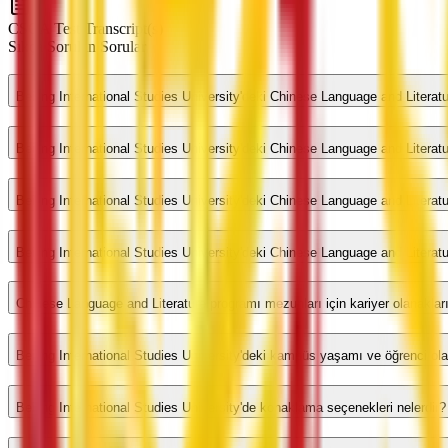
CSCA Test Transcript(s)
Sıkça Sorulan Sorular
Beijing International Studies University'deki Chinese Language and Literat
Beijing International Studies University'deki Chinese Language and Literatu
Beijing International Studies University'deki Chinese Language and Literat
Beijing International Studies University'deki Chinese Language and Literatu
Chinese Language and Literature programı mezunları için kariyer olanakları
Beijing International Studies University'deki kampüs yaşamı ve öğrenci olan
Beijing International Studies University'de konaklama seçenekleri nelerdir?