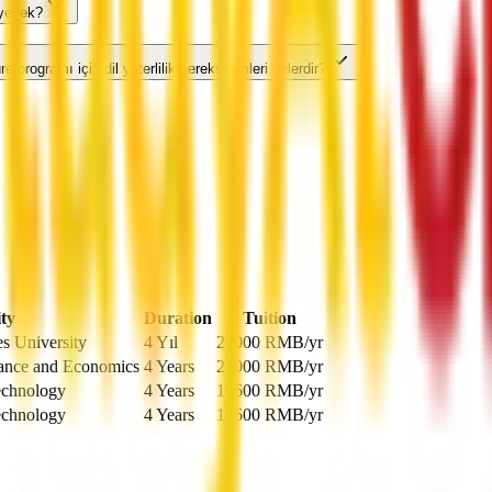
eyecek?
 programı için dil yeterlilik gereksinimleri nelerdir?
ty
Duration
Tuition
es University
4 Yıl
22000
RMB
/yr
nance and Economics
4 Years
21000
RMB
/yr
echnology
4 Years
13600
RMB
/yr
echnology
4 Years
13600
RMB
/yr