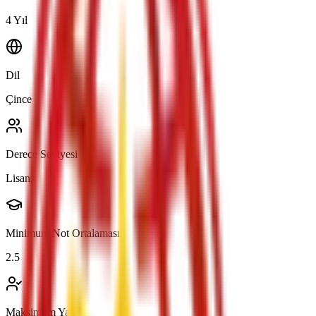
4 Yıl
Dil
Çince
Derece Seviyesi
Lisans
Minimum Not Ortalaması
2.5
Maksimum Yaş