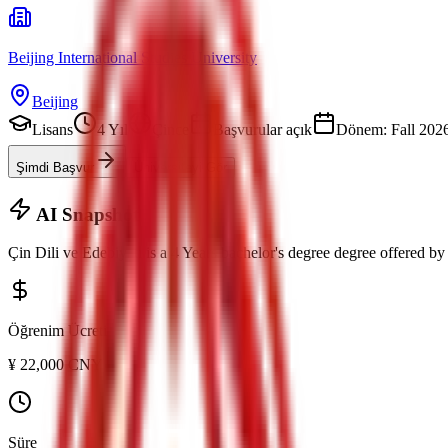
Beijing International Studies University
Beijing
Lisans
4 Yıl
Çince
Başvurular açık
Dönem: Fall 202
Şimdi Başvur
Üniversiteyi Gör
AI Snapshot
Çin Dili ve Edebiyatı
is a
4 Years bachelor's degree
degree offered b
Öğrenim Ücreti
¥
22,000
CNY
Süre