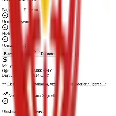
Başvurmaya Hazır mısınız?
Ücretsiz Başvuru
Hızlı İşlem
Uzman Desteği
Başvuruyu Başlat
Danışmanla İletişim
Maliyet Dağılımı
Öğrenim Ücreti
¥
22,000
CNY
Başvuru Ücreti
¥
5,814
CNY
*
* Ek maliyetler konaklama, vize ve yaşam giderlerini içerebilir
Neden Bu Programı Seçmelisiniz?
Uluslararası tanınır derece