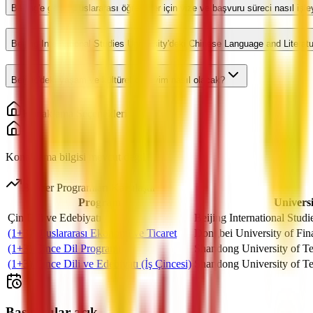
Beijing'e gelen uluslararası öğrenciler için vize ve başvuru süreci nasıl işl
Beijing International Studies University'deki Chinese Language and Literature
Beijing'deki yaşam ve kültürel deneyim nasıl olacak?
Konaklama Seçenekleri
Konaklama bilgisi mevcut değil
Benzer Programları Karşılaştır
Program
Universi
Çin Dili ve Edebiyatı
Beijing International Studi
(1+3) Uluslararası Ekonomi ve Ticaret
Dongbei University of Fi
(1+3) Çince Dil Programı
Shandong University of T
(1+3) Çince Dili ve Edebiyatı (İş Çincesi)
Shandong University of T
Başvurular açık