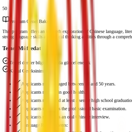
50
Program Genel Bakış
This program offers an in-depth exploration of Chinese language, litera
strong language skills and critical thinking abilities through a compre
Temel Müfredat
Temel dersler bilgisi yakında güncellenecek
Kabul Gereksinimleri
Applicants must be aged between 18 and 50 years.
Applicants must be in good health.
Applicants must hold at least a senior high school graduati
Applicants must pass the professional basic examination.
Applicants must pass an oral Chinese interview.
Language Requirements: