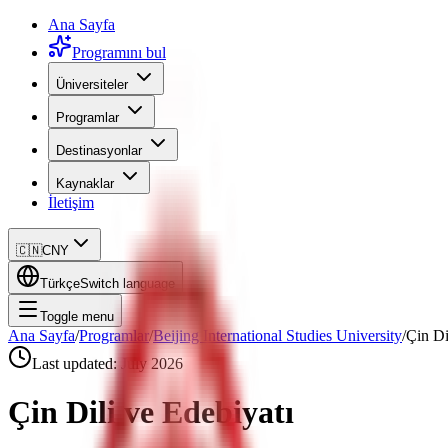
Ana Sayfa
Programını bul
Üniversiteler
Programlar
Destinasyonlar
Kaynaklar
İletişim
🇨🇳
CNY
Türkçe
Switch language
Toggle menu
Ana Sayfa
/
Programlar
/
Beijing International Studies University
/
Çin Di
Last updated:
July 2026
Çin Dili ve Edebiyatı