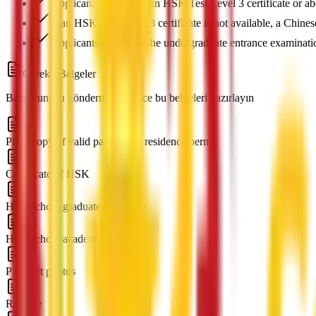
Applicants must have an HSK Test Level 3 certificate or a
If an HSK Test Level 3 certificate is not available, a Chines
Applicants must pass the undergraduate entrance examinatio
Gerekli Belgeler
Başvurunuzu göndermeden önce bu belgeleri hazırlayın
Photocopy of valid passport or residence permit
Certificate of HSK
High school graduate certificate
High school academic transcript
Passport photos
Resume