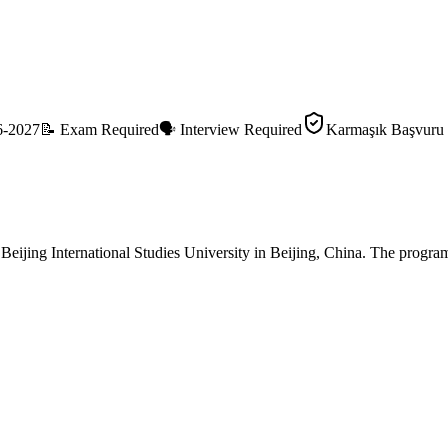
6-2027
📝
Exam Required
🗣️
Interview Required
Karmaşık Başvuru
y
Beijing International Studies University
in
Beijing
, China.
The program 