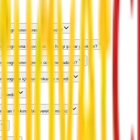
ure programının süresi ne kadardır?
re programına başvurmak için hangi şartlar gereklidir?
ure programının öğrenim ücreti ne kadardır?
re programı için burs imkanları nelerdir?
 nelerdir?
akları hakkında bilgi verebilir misiniz?