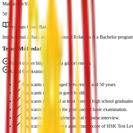
Maksimum Yaş
50
Program Genel Bakış
International Affairs and International Relations is a Bachelor program 
Temel Müfredat
Temel dersler bilgisi yakında güncellenecek
Kabul Gereksinimleri
Applicants must be aged between 18 and 50 years.
Applicants must be in good health.
Applicants must hold at least a senior high school graduati
Applicants must pass the professional basic examination.
Applicants must complete an oral Chinese interview.
Applicants must achieve a minimum score of HSK Test Lev