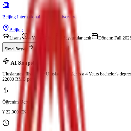
Beijing International Studies University
Beijing
Lisans
4 Yıl
Çince
Başvurular açık
Dönem: Fall 202
Şimdi Başvur
Üniversiteyi Gör
AI Snapshot
Uluslararası İlişkiler ve Uluslararası İşler
is a
4 Years bachelor's degre
22000
RMB
per year.
Öğrenim Ücreti
¥
22,000
CNY