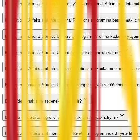
Beijing International Studies University'de International Affairs and Intern
International Affairs and International Relations programına başvurmak içi
Beijing International Studies University'de eğitim ücreti ne kadar ve yaşam 
Beijing International Studies University'de burs imkanları var mı?
International Affairs and International Relations mezunlarının kariyer olanak
Beijing International Studies University kampüs hayatı ve öğrenci olanaklar
Beijing'de konaklama seçenekleri nelerdir?
Beijing'e uluslararası öğrenci vizesi almak için ne yapmalıyım?
International Affairs and International Relations programında dil yeterliliği 