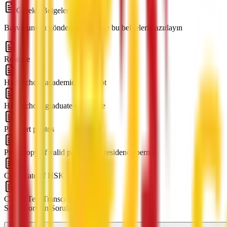
Gerekli Belgeler
Başvurunuzu göndermeden önce bu belgeleri hazırlayın
Resume
High school academic transcript
High school graduate certificate
Passport photos
Photocopy of valid passport or residence permit
Certificate of HSK
CSCA Test Transcript(s)
Sıkça Sorulan Sorular