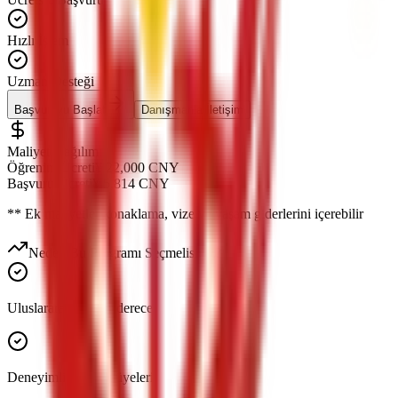
Hızlı İşlem
Uzman Desteği
Başvuruyu Başlat
Danışmanla İletişim
Maliyet Dağılımı
Öğrenim Ücreti
¥
22,000
CNY
Başvuru Ücreti
¥
5,814
CNY
*
* Ek maliyetler konaklama, vize ve yaşam giderlerini içerebilir
Neden Bu Programı Seçmelisiniz?
Uluslararası tanınır derece
Deneyimli öğretim üyeleri