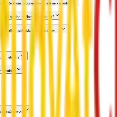
ational Relations programının süresi ne kadardır?
n hangi şartları sağlamam gerekiyor?
masrafları hakkında bilgi alabilir miyim?
ları nelerdir?
ı nasıldır?
nasıl sağlanıyor?