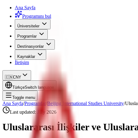
Ana Sayfa
Programını bul
Üniversiteler
Programlar
Destinasyonlar
Kaynaklar
İletişim
🇨🇳
CNY
Türkçe
Switch language
Toggle menu
Ana Sayfa
/
Programlar
/
Beijing International Studies University
/
Uluslar
Last updated:
July 2026
Uluslararası İlişkiler ve Uluslara