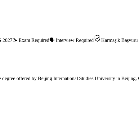
6-2027
📝
Exam Required
🗣️
Interview Required
Karmaşık Başvuru
e
degree offered by
Beijing International Studies University
in
Beijing
,