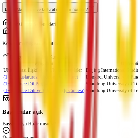
Beijing'de yaşam ve kültürel deneyim nasıldır?
Konaklama Seçenekleri
Konaklama bilgisi mevcut değil
Benzer Programları Karşılaştır
Program
Universi
Uluslararası İlişkiler ve Uluslararası İşler
Beijing International Studi
(1+3) Uluslararası Ekonomi ve Ticaret
Dongbei University of Fi
(1+3) Çince Dil Programı
Shandong University of T
(1+3) Çince Dili ve Edebiyatı (İş Çincesi)
Shandong University of T
Başvurular açık
Başvurmaya Hazır mısınız?
Ücretsiz Başvuru