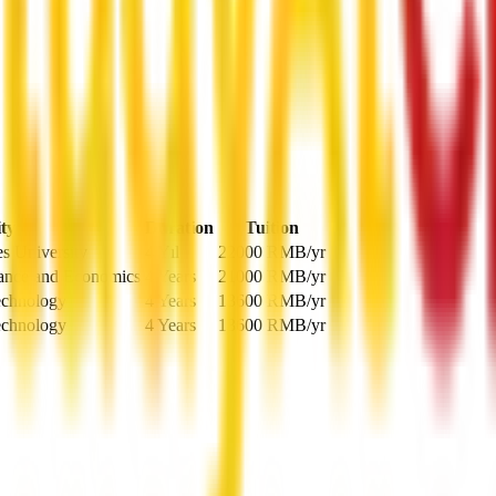
ty
Duration
Tuition
es University
4 Yıl
22000
RMB
/yr
nance and Economics
4 Years
21000
RMB
/yr
echnology
4 Years
13600
RMB
/yr
echnology
4 Years
13600
RMB
/yr