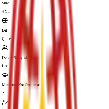
Süre
4 Yıl
Dil
Çince
Derece Seviyesi
Lisans
Minimum Not Ortalaması
2