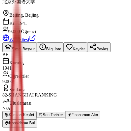
北京外国语大学
Beijing
,
Beijing
Krl. 1941
9,000 Öğrenci
Web Sitesi
Şimdi Başvur
Bilgi İste
Kaydet
Paylaş
BF
Kuruluş
1941
Öğrenciler
9,000
Sıralama
82-SHANGHAI RANKING
Uluslararası
N/A
📚
Kursları Keşfet
⏰
Son Tarihler
💰
Finansman Alın
🏠
Konaklama Bul