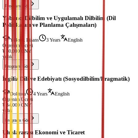
Programı Gör
Yabancı Dilbilim ve Uygulamalı Dilbilim (Dil
Politikaları ve Planlama Çalışmaları)
Yüksek Lisans
3 Years
English
Öğrenim Ücreti
¥
30,000
CNY
yıllık
Programı Gör
İngiliz Dili ve Edebiyatı (Sosyodilbilim/Pragmatik)
Doktora
4 Years
English
Öğrenim Ücreti
¥
34,000
CNY
yıllık
Programı Gör
Uluslararası Ekonomi ve Ticaret