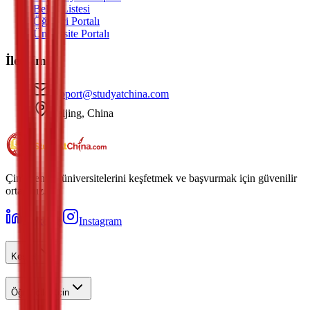
Belge Listesi
Öğrenci Portalı
Üniversite Portalı
İletişim
support@studyatchina.com
Beijing, China
Çin'in en iyi üniversitelerini keşfetmek ve başvurmak için güvenilir
ortağınız.
LinkedIn
Instagram
Keşfet
Öğrenciler İçin