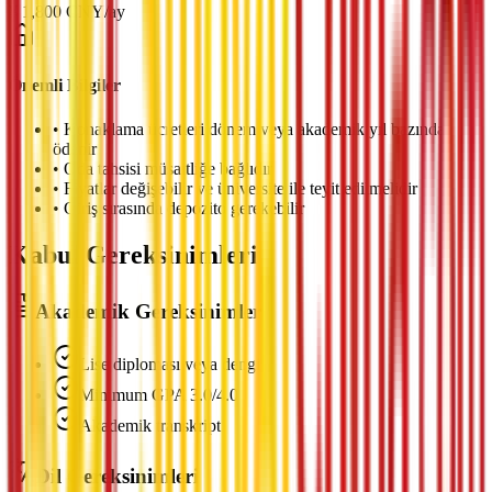
¥
1,800
CNY
/
ay
Önemli Bilgiler
•
Konaklama ücretleri dönem veya akademik yıl bazında
ödenir
•
Oda tahsisi müsaitliğe bağlıdır
•
Fiyatlar değişebilir ve üniversite ile teyit edilmelidir
•
Giriş sırasında depozito gerekebilir
Kabul Gereksinimleri
Akademik Gereksinimler
Lise diploması veya dengi
Minimum GPA 3.0/4.0
Akademik transkript
Dil Gereksinimleri