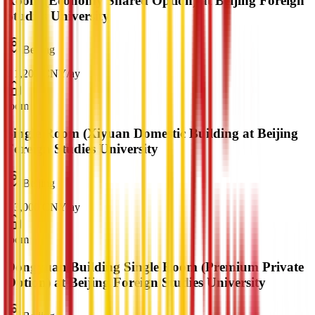
Room (Economy Shared Option) at Beijing Foreign
Studies University
Beijing
¥
1,200
CNY
/
ay
room
Single Room (Xiyuan Domestic Building at Beijing
Foreign Studies University
Beijing
¥
3,000
CNY
/
ay
room
Dongyuan Building Single Room (Premium Private
Option) at Beijing Foreign Studies University