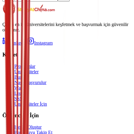
Çin'in en iyi üniversitelerini keşfetmek ve başvurmak için güvenilir
ortağınız.
LinkedIn
Instagram
Keşfet
Programlar
Üniversiteler
Burslar
Nasıl Başvurulur
Watch
Listen
SSS
Üniversiteler İçin
Öğrenciler İçin
Hesap Oluştur
Başvuruyu Takip Et