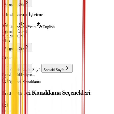
Programı Gör
Uluslararası İşletme
Lisans
4 Years
English
Öğrenim Ücreti
¥
39,900
CNY
yıllık
Programı Gör
Gösterilen
Sayfa
Önceki Sayfa
Sonraki Sayfa
Burslar yükleniyor...
Öğrenci Konaklama
Kampüs İçi Konaklama Seçenekleri
room