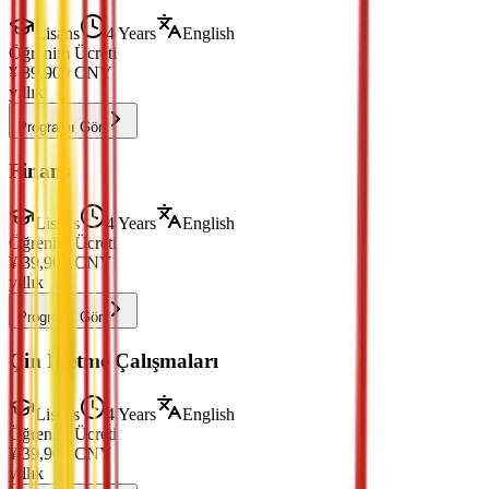
Lisans
4 Years
English
Öğrenim Ücreti
¥
39,900
CNY
yıllık
Programı Gör
Finans
Lisans
4 Years
English
Öğrenim Ücreti
¥
39,900
CNY
yıllık
Programı Gör
Çin İşletme Çalışmaları
Lisans
4 Years
English
Öğrenim Ücreti
¥
39,900
CNY
yıllık