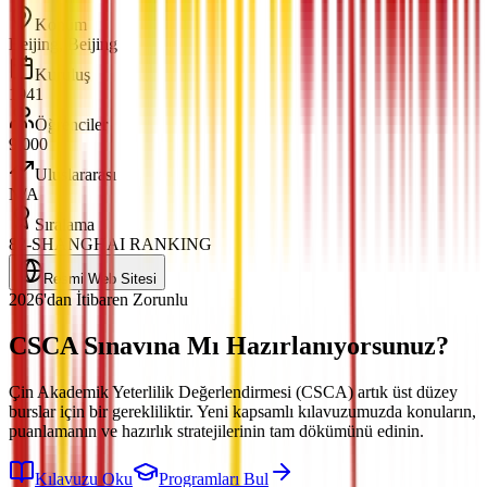
Konum
Beijing, Beijing
Kuruluş
1941
Öğrenciler
9,000
Uluslararası
N/A
Sıralama
82-SHANGHAI RANKING
Resmi Web Sitesi
2026'dan İtibaren Zorunlu
CSCA Sınavına
Mı Hazırlanıyorsunuz?
Çin Akademik Yeterlilik Değerlendirmesi (CSCA) artık üst düzey
burslar için bir gerekliliktir. Yeni kapsamlı kılavuzumuzda konuların,
puanlamanın ve hazırlık stratejilerinin tam dökümünü edinin.
Kılavuzu Oku
Programları Bul