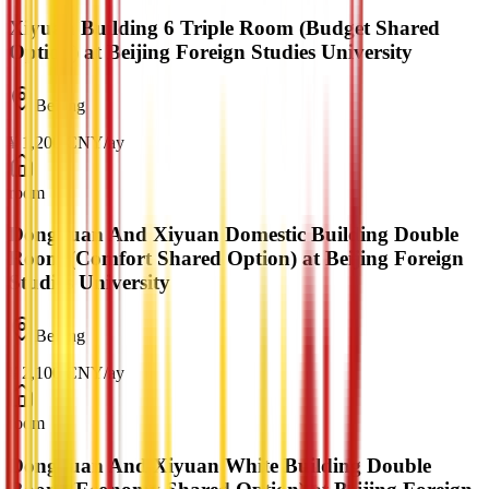
Xiyuan Building 6 Triple Room (Budget Shared
Option) at Beijing Foreign Studies University
Beijing
¥
1,200
CNY
/
ay
room
Dongyuan And Xiyuan Domestic Building Double
Room (Comfort Shared Option) at Beijing Foreign
Studies University
Beijing
¥
2,100
CNY
/
ay
room
Dongyuan And Xiyuan White Building Double