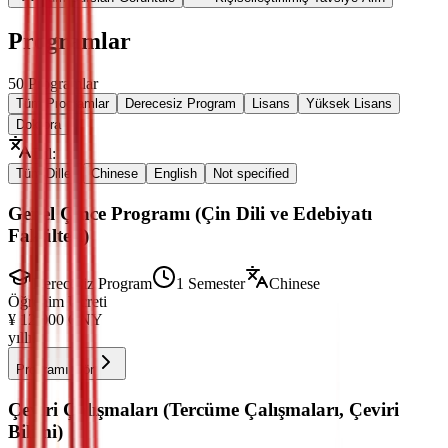
Programlar
50
Programlar
Tüm Programlar
Derecesiz Program
Lisans
Yüksek Lisans
Doktora
Dil
:
Tüm Diller
Chinese
English
Not specified
Genel Çince Programı (Çin Dili ve Edebiyatı
Fakültesi)
Derecesiz Program
1 Semester
Chinese
Öğrenim Ücreti
¥
12,000
CNY
yıllık
Programı Gör
Çeviri Çalışmaları (Tercüme Çalışmaları, Çeviri
Bilimi)