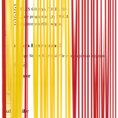
IELTS 6.0 veya TOEFL 80+
Çince programlar için HSK 4
İngilizce yeterlilik belgesi
Başvurmaya Hazır mısınız?
Beijing Foreign Studies University'de yolculuğunuza başlayın
Şimdi Başvur
Hızlı İşlemler
Bilgi İste
Hızlı Bilgiler