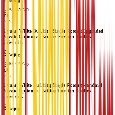
Beijing
¥
2,700
CNY
/
ay
room
Xiyuan White Building Single Room (Upgraded
Private Option) at Beijing Foreign Studies
University
Beijing
¥
2,100
CNY
/
ay
room
Xiyuan White Building Single Room (Standard
Private Option) at Beijing Foreign Studies
University
Beijing