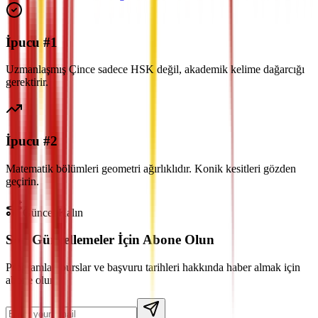
İpucu #1
Uzmanlaşmış Çince sadece HSK değil, akademik kelime dağarcığı
gerektirir.
İpucu #2
Matematik bölümleri geometri ağırlıklıdır. Konik kesitleri gözden
geçirin.
Güncel Kalın
Son Güncellemeler İçin Abone Olun
Programlar, burslar ve başvuru tarihleri hakkında haber almak için
abone olun.