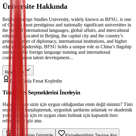
Üniversite Hakkında
Beijing Foreign Studies University, widely known as BFSU, is one
of China’s most prestigious and nationally significant universities in
the field of international languages, global affairs, and intercultural
education. Located in Beijing, the capital city and the country’s
primary center of diplomacy, international institutions, and higher
education leadership, BFSU holds a unique role as China’s flagship
university for foreign language training and international
communication talent development...
Read More
Daha Fazla Fırsat Keşfedin
Tüm Burs Seçeneklerini İnceleyin
Hangi bursun sizin için uygun olduğundan emin değil misiniz? Tüm
seçenekleri karşılaştırmak, uygunluk şartlarını anlamak ve akademik
yolculuğunuz için en uygun olanı bulmak için kapsamlı burs
rehberimize göz atın.
Tüm Bursları Görüntüle
Kişiselleştirilmiş Tavsiye Alın