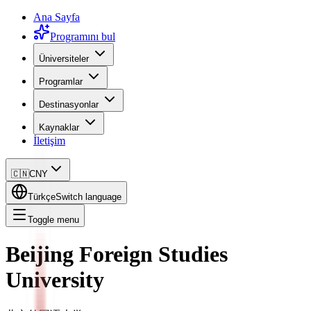
Ana Sayfa
Programını bul
Üniversiteler
Programlar
Destinasyonlar
Kaynaklar
İletişim
🇨🇳
CNY
Türkçe
Switch language
Toggle menu
Beijing Foreign Studies
University