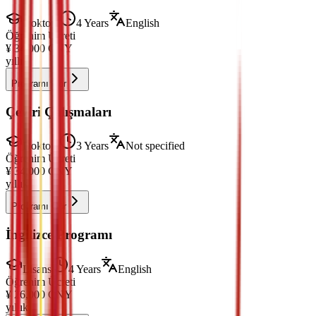
Doktora
4 Years
English
Öğrenim Ücreti
¥
34,000
CNY
yıllık
Programı Gör
Çeviri Çalışmaları
Doktora
3 Years
Not specified
Öğrenim Ücreti
¥
34,000
CNY
yıllık
Programı Gör
İngilizce Programı
Lisans
4 Years
English
Öğrenim Ücreti
¥
26,000
CNY
yıllık