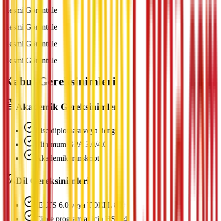
Resmi Görüntüle
Resmi Görüntüle
Resmi Görüntüle
Resmi Görüntüle
Kabul Gereksinimleri
Akademik Gereksinimler
Lise diploması veya dengi
Minimum GPA 3.0/4.0
Akademik transkript
Dil Gereksinimleri
IELTS 6.0 veya TOEFL 80+
Çince programlar için HSK 4