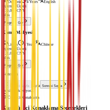
Doktora
4 Years
English
Öğrenim Ücreti
¥
30,000
CNY
yıllık
Programı Gör
Kamu Maliyesi
Lisans
4 Years
Chinese
Öğrenim Ücreti
¥
21,000
CNY
yıllık
Programı Gör
Gösterilen
Sayfa
Önceki Sayfa
Sonraki Sayfa
Burslar yükleniyor...
Öğrenci Konaklama
Kampüs İçi Konaklama Seçenekleri