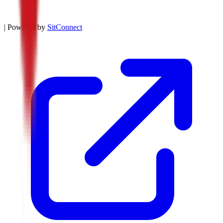
| Powered by
SitConnect