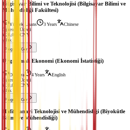
Bilgisayar Bilimi ve Teknolojisi (Bilgisayar Bilimi ve
Mühendisliği Fakültesi)
Yüksek Lisans
3 Years
Chinese
Öğrenim Ücreti
¥
26,000
CNY
yıllık
Programı Gör
Uygulamalı Ekonomi (Ekonomi İstatistiği)
Doktora
4 Years
English
Öğrenim Ücreti
¥
30,000
CNY
yıllık
Programı Gör
Hafif Sanayi Teknolojisi ve Mühendisliği (Biyokütle
Bilimi ve Mühendisliği)