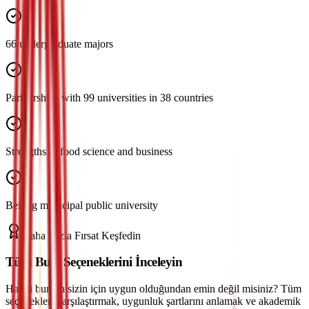
66 undergraduate majors
Partnerships with 99 universities in 38 countries
Strengths in food science and business
Beijing municipal public university
Daha Fazla Fırsat Keşfedin
Tüm Burs Seçeneklerini İnceleyin
Hangi bursun sizin için uygun olduğundan emin değil misiniz? Tüm
seçenekleri karşılaştırmak, uygunluk şartlarını anlamak ve akademik