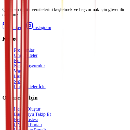
Çin'in en iyi üniversitelerini keşfetmek ve başvurmak için güvenilir
ortağınız.
LinkedIn
Instagram
Keşfet
Programlar
Üniversiteler
Burslar
Nasıl Başvurulur
Watch
Listen
SSS
Üniversiteler İçin
Öğrenciler İçin
Hesap Oluştur
Başvuruyu Takip Et
Belge Listesi
Öğrenci Portalı
Üniversite Portalı