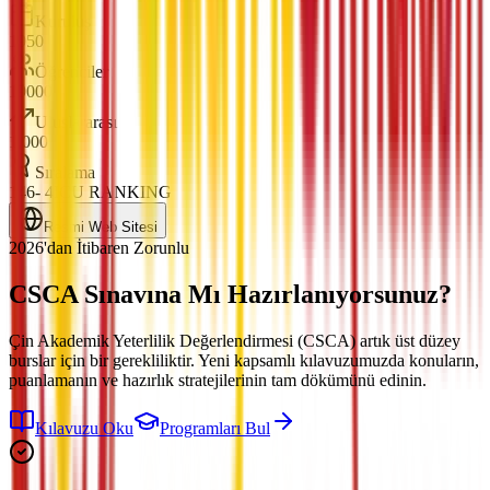
Kuruluş
1950
Öğrenciler
19000
Uluslararası
1,000
Sıralama
146- 4ICU RANKING
Resmi Web Sitesi
2026'dan İtibaren Zorunlu
CSCA Sınavına
Mı Hazırlanıyorsunuz?
Çin Akademik Yeterlilik Değerlendirmesi (CSCA) artık üst düzey
burslar için bir gerekliliktir. Yeni kapsamlı kılavuzumuzda konuların,
puanlamanın ve hazırlık stratejilerinin tam dökümünü edinin.
Kılavuzu Oku
Programları Bul