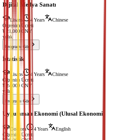
Dijital Medya Sanatı
Lisans
4 Years
Chinese
Öğrenim Ücreti
¥
21,000
CNY
yıllık
Programı Gör
İstatistik
Lisans
4 Years
Chinese
Öğrenim Ücreti
¥
24,000
CNY
yıllık
Programı Gör
Uygulamalı Ekonomi (Ulusal Ekonomi)
Doktora
4 Years
English
Öğrenim Ücreti