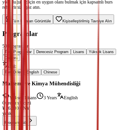
yolculuğunuz için en uygun olanı bulmak için kapsamlı burs
rehberimize göz atın.
Tüm Bursları Görüntüle
Kişiselleştirilmiş Tavsiye Alın
Programlar
50
Programlar
Tüm Programlar
Derecesiz Program
Lisans
Yüksek Lisans
Doktora
Dil
:
Tüm Diller
English
Chinese
Malzeme ve Kimya Mühendisliği
Yüksek Lisans
3 Years
English
Öğrenim Ücreti
¥
26,000
CNY
yıllık
Programı Gör