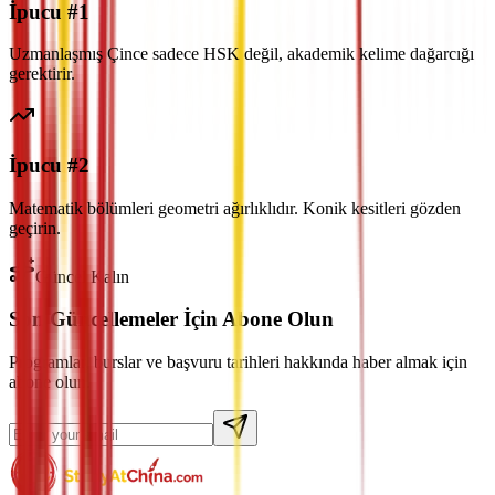
İpucu #1
Uzmanlaşmış Çince sadece HSK değil, akademik kelime dağarcığı
gerektirir.
İpucu #2
Matematik bölümleri geometri ağırlıklıdır. Konik kesitleri gözden
geçirin.
Güncel Kalın
Son Güncellemeler İçin Abone Olun
Programlar, burslar ve başvuru tarihleri hakkında haber almak için
abone olun.