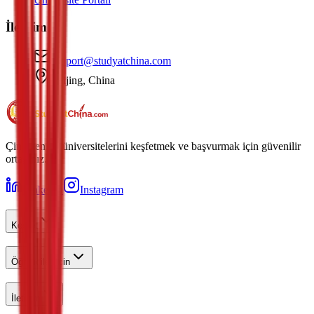
İletişim
support@studyatchina.com
Beijing, China
Çin'in en iyi üniversitelerini keşfetmek ve başvurmak için güvenilir
ortağınız.
LinkedIn
Instagram
Keşfet
Öğrenciler İçin
İletişim