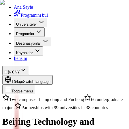
Ana Sayfa
Programını bul
Üniversiteler
Programlar
Destinasyonlar
Kaynaklar
İletişim
🇨🇳
CNY
Türkçe
Switch language
Toggle menu
Two campuses: Liangxiang and Fucheng
66 undergraduate
majors
Partnerships with 99 universities in 38 countries
Beijing Technology and