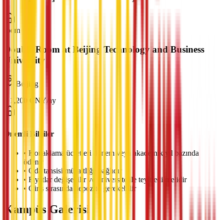
room
Double Room at Beijing Technology and Business
University
Beijing
¥
1,200
CNY
/
ay
Önemli Bilgiler
•
Konaklama ücretleri dönem veya akademik yıl bazında
ödenir
•
Oda tahsisi müsaitliğe bağlıdır
•
Fiyatlar değişebilir ve üniversite ile teyit edilmelidir
•
Giriş sırasında depozito gerekebilir
Kampüs Galerisi