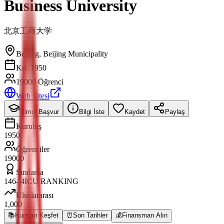
Business University
北京工商大学
Beijing
,
Beijing Municipality
Krl. 1950
19000 Öğrenci
Web Sitesi
Şimdi Başvur
Bilgi İste
Kaydet
Paylaş
Kuruluş
1950
Öğrenciler
19000
Sıralama
146- 4ICU RANKING
Uluslararası
1,000
📚
Kursları Keşfet
⏰
Son Tarihler
💰
Finansman Alın