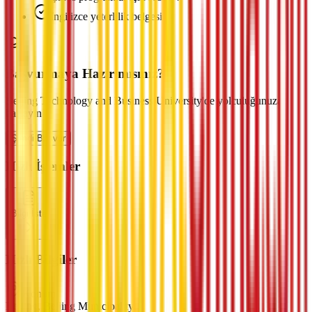
İngilizce yeterlilik belgesi
Başvurmaya Hazır mısınız?
Beijing Technology and Business University'de yolculuğunuza
başlayın
Şimdi Başvur
Hızlı İşlemler
Bilgi İste
Hızlı Bilgiler
Konum
Beijing, Beijing Municipality