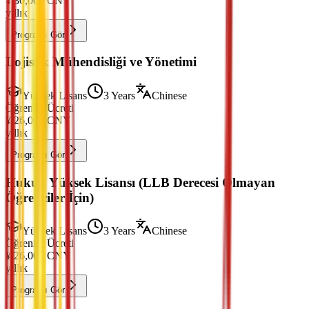
¥
30,000
CNY
yıllık
Programı Gör
Lojistik Mühendisliği ve Yönetimi
Yüksek Lisans
3 Years
Chinese
Öğrenim Ücreti
¥
26,000
CNY
yıllık
Programı Gör
Hukuk Yüksek Lisansı (LLB Derecesi Olmayan
Öğrenciler İçin)
Yüksek Lisans
3 Years
Chinese
Öğrenim Ücreti
¥
26,000
CNY
yıllık
Programı Gör