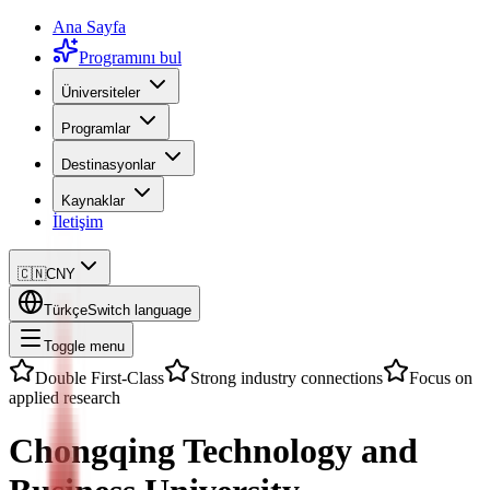
Ana Sayfa
Programını bul
Üniversiteler
Programlar
Destinasyonlar
Kaynaklar
İletişim
🇨🇳
CNY
Türkçe
Switch language
Toggle menu
Double First-Class
Strong industry connections
Focus on
applied research
Chongqing Technology and