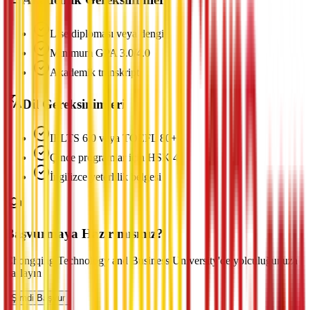
Lise diploması veya dengi
Minimum GPA 3.0/4.0
Akademik transkript
Dil Gereksinimleri
IELTS 6.0 veya TOEFL 80+
Çince programlar için HSK 4
İngilizce yeterlilik belgesi
Başvurmaya Hazır mısınız?
Chongqing Technology and Business University'de yolculuğunuza
başlayın
Şimdi Başvur