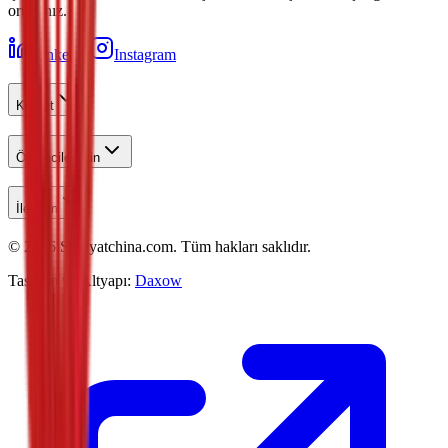
ortağınız.
LinkedIn
Instagram
Keşfet
Öğrenciler İçin
İletişim
©
2026
Studyatchina.com.
Tüm hakları saklıdır.
Tasarım ve Altyapı:
Daxow