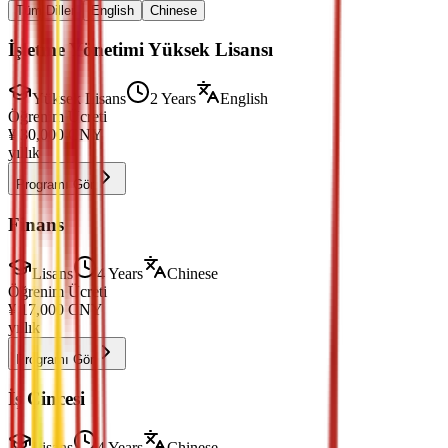
Tüm Diller
English
Chinese
İşletme Yönetimi Yüksek Lisansı
Yüksek Lisans
2 Years
English
Öğrenim Ücreti
¥
30,000
CNY
yıllık
Programı Gör
Finans
Lisans
4 Years
Chinese
Öğrenim Ücreti
¥
17,000
CNY
yıllık
Programı Gör
İş Çincesi
Lisans
4 Years
Chinese