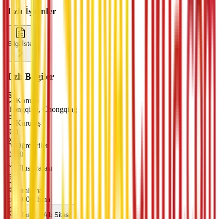
Hızlı İşlemler
Bilgi İste
Hızlı Bilgiler
Konum
Chongqing, Chongqing
Kuruluş
1951
Öğrenciler
30000
Uluslararası
1500
Sıralama
Top 200 China
Resmi Web Sitesi