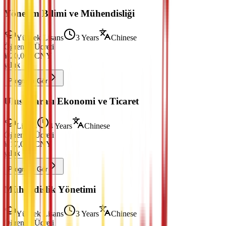
Yönetim Bilimi ve Mühendisliği
Yüksek Lisans
3 Years
Chinese
Öğrenim Ücreti
¥
20,000
CNY
yıllık
Programı Gör
Uluslararası Ekonomi ve Ticaret
Lisans
4 Years
Chinese
Öğrenim Ücreti
¥
17,000
CNY
yıllık
Programı Gör
Mühendislik Yönetimi
Yüksek Lisans
3 Years
Chinese
Öğrenim Ücreti