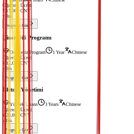
Öğrenim Ücreti
¥
15,000
CNY
yıllık
Programı Gör
Çince Dili Programı
Derecesiz Program
1 Year
Chinese
Öğrenim Ücreti
¥
12,000
CNY
yıllık
Programı Gör
İşletme Yönetimi
Yüksek Lisans
3 Years
Chinese
Öğrenim Ücreti
¥
20,000
CNY
yıllık
Programı Gör