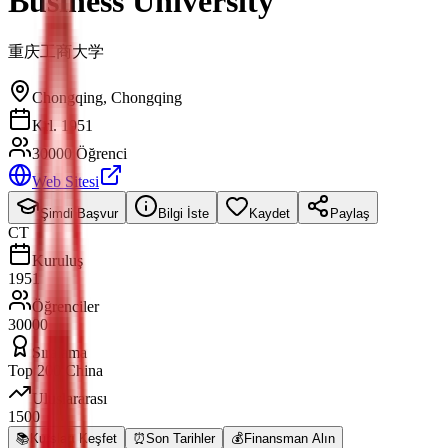
Business University
重庆工商大学
Chongqing
,
Chongqing
Krl. 1951
30000 Öğrenci
Web Sitesi
Şimdi Başvur
Bilgi İste
Kaydet
Paylaş
CT
Kuruluş
1951
Öğrenciler
30000
Sıralama
Top 200 China
Uluslararası
1500
📚
Kursları Keşfet
⏰
Son Tarihler
💰
Finansman Alın