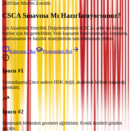
2026'dan İtibaren Zorunlu
CSCA Sınavına
Mı Hazırlanıyorsunuz?
Çin Akademik Yeterlilik Değerlendirmesi (CSCA) artık üst düzey
burslar için bir gerekliliktir. Yeni kapsamlı kılavuzumuzda konuların,
puanlamanın ve hazırlık stratejilerinin tam dökümünü edinin.
Kılavuzu Oku
Programları Bul
İpucu #1
Uzmanlaşmış Çince sadece HSK değil, akademik kelime dağarcığı
gerektirir.
İpucu #2
Matematik bölümleri geometri ağırlıklıdır. Konik kesitleri gözden
geçirin.