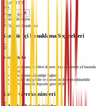
¥
20,000
CNY
yıllık
Programı Gör
Burslar yükleniyor...
Öğrenci Konaklama
Kampüs İçi Konaklama Seçenekleri
Önemli Bilgiler
•
Konaklama ücretleri dönem veya akademik yıl bazında
ödenir
•
Oda tahsisi müsaitliğe bağlıdır
•
Fiyatlar değişebilir ve üniversite ile teyit edilmelidir
•
Giriş sırasında depozito gerekebilir
Kabul Gereksinimleri
Akademik Gereksinimler