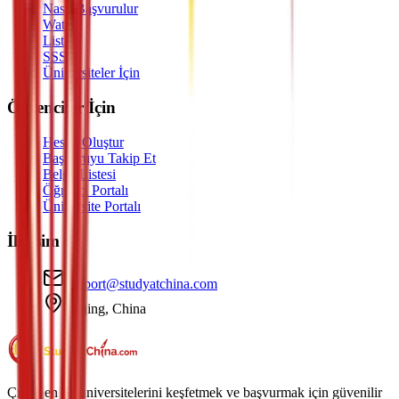
Nasıl Başvurulur
Watch
Listen
SSS
Üniversiteler İçin
Öğrenciler İçin
Hesap Oluştur
Başvuruyu Takip Et
Belge Listesi
Öğrenci Portalı
Üniversite Portalı
İletişim
support@studyatchina.com
Beijing, China
Çin'in en iyi üniversitelerini keşfetmek ve başvurmak için güvenilir