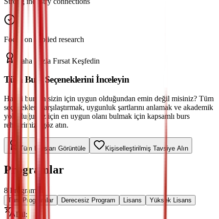
Strong industry connections
Focus on applied research
Daha Fazla Fırsat Keşfedin
Tüm Burs Seçeneklerini İnceleyin
Hangi bursun sizin için uygun olduğundan emin değil misiniz? Tüm
seçenekleri karşılaştırmak, uygunluk şartlarını anlamak ve akademik
yolculuğunuz için en uygun olanı bulmak için kapsamlı burs
rehberimize göz atın.
Tüm Bursları Görüntüle
Kişiselleştirilmiş Tavsiye Alın
Programlar
8
Programlar
Tüm Programlar
Derecesiz Program
Lisans
Yüksek Lisans
Dil
: