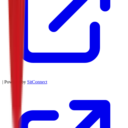
| Powered by
SitConnect