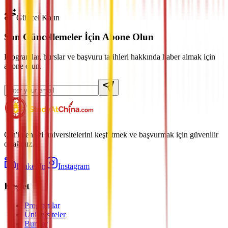
Güncel Kalın
Son Güncellemeler İçin Abone Olun
Programlar, burslar ve başvuru tarihleri hakkında haber almak için
abone olun.
Çin'in en iyi üniversitelerini keşfetmek ve başvurmak için güvenilir
ortağınız.
LinkedIn
Instagram
Keşfet
Programlar
Üniversiteler
Burslar