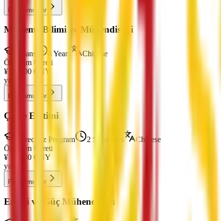
Programı Gör
Malzeme Bilimi ve Mühendisliği
Lisans
4 Years
Chinese
Öğrenim Ücreti
¥
18,000
CNY
yıllık
Programı Gör
Çince Eğitimi
Derecesiz Program
2 Semesters
Chinese
Öğrenim Ücreti
¥
14,000
CNY
yıllık
Programı Gör
Enerji ve Güç Mühendisliği