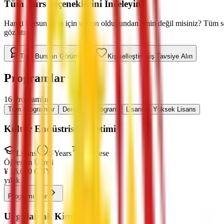
Tüm Burs Seçeneklerini İnceleyin
Hangi bursun sizin için uygun olduğundan emin değil misiniz? Tüm se
göz atın.
Tüm Bursları Görüntüle
Kişiselleştirilmiş Tavsiye Alın
Programlar
16
Programlar
Tüm Programlar
Derecesiz Program
Lisans
Yüksek Lisans
Kültür Endüstrisi Yönetimi
Lisans
4 Years
Chinese
Öğrenim Ücreti
¥
16,000
CNY
yıllık
Programı Gör
Uygulamalı Kimya