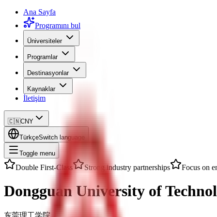
Ana Sayfa
Programını bul
Üniversiteler
Programlar
Destinasyonlar
Kaynaklar
İletişim
🇨🇳
CNY
Türkçe
Switch language
Toggle menu
Double First-Class
Strong industry partnerships
Focus on e
Dongguan University of Techno
东莞理工学院