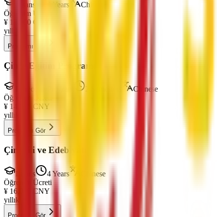
Lisans
4 Years
Chinese
Öğrenim Ücreti
¥
18,000
CNY
yıllık
Programı Gör
Çince Eğitim Programı
Derecesiz Program
2 Semesters
Chinese
Öğrenim Ücreti
¥
14,000
CNY
yıllık
Programı Gör
Çin Dili ve Edebiyatı
Lisans
4 Years
Chinese
Öğrenim Ücreti
¥
16,000
CNY
yıllık
Programı Gör