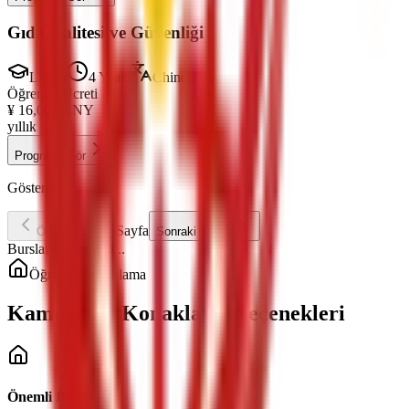
Gıda Kalitesi ve Güvenliği
Lisans
4 Years
Chinese
Öğrenim Ücreti
¥
16,000
CNY
yıllık
Programı Gör
Gösterilen
Sayfa
Önceki Sayfa
Sonraki Sayfa
Burslar yükleniyor...
Öğrenci Konaklama
Kampüs İçi Konaklama Seçenekleri
Önemli Bilgiler