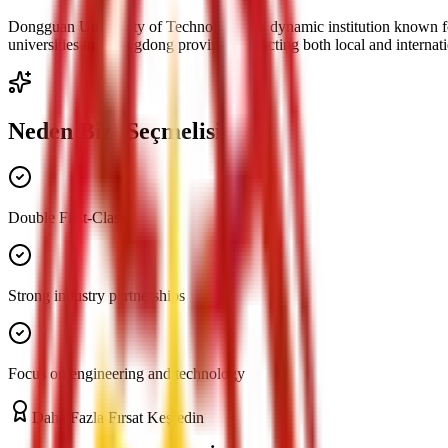
Dongguan University of Technology is a dynamic institution known for
universities in Guangdong province, attracting both local and internat
Neden Bizi Seçmelisiniz
Double First-Class
Strong industry partnerships
Focus on engineering and technology
Daha Fazla Fırsat Keşfedin