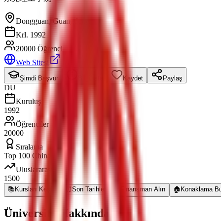
Dongguan
,
Guangdong
Krl. 1992
20000 Öğrenci
Web Sitesi
Şimdi Başvur
Bilgi İste
Kaydet
Paylaş
DU
Kuruluş
1992
Öğrenciler
20000
Sıralama
Top 100 China
Uluslararası
1500
📚
Kursları Keşfet
⏰
Son Tarihler
💰
Finansman Alın
🏠
Konaklama Bu
Üniversite Hakkında