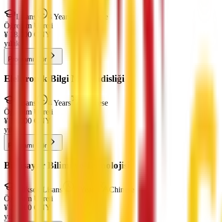
Lisans
4 Years
Chinese
Öğrenim Ücreti
¥
18,000
CNY
yıllık
Programı Gör
Elektronik Bilgi Mühendisliği
Lisans
4 Years
Chinese
Öğrenim Ücreti
¥
18,000
CNY
yıllık
Programı Gör
Bilgisayar Bilimi ve Teknolojisi
Yüksek Lisans
3 Years
Chinese
Öğrenim Ücreti
¥
20,000
CNY
yıllık