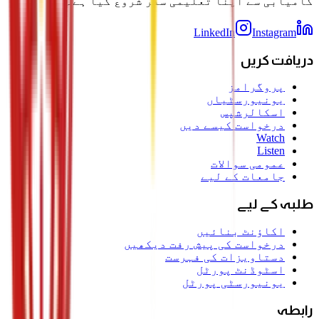
کامیابی سے اپنا تعلیمی سفر شروع کیا ہے۔
LinkedIn
Instagram
دریافت کریں
پروگرامز
یونیورسٹیاں
اسکالرشپس
درخواست کیسے دیں
Watch
Listen
عمومی سوالات
جامعات کے لیے
طلبہ کے لیے
اکاؤنٹ بنائیں
درخواست کی پیش رفت دیکھیں
دستاویزات کی فہرست
اسٹوڈنٹ پورٹل
یونیورسٹی پورٹل
رابطہ