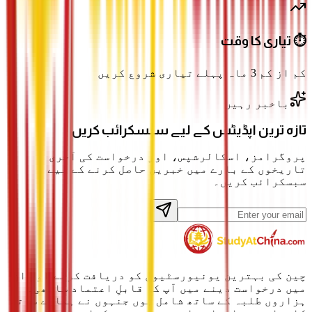
⏱️ تیاری کا وقت
کم از کم 3 ماہ پہلے تیاری شروع کریں
باخبر رہیں
تازہ ترین اپڈیٹس کے لیے سبسکرائب کریں
پروگرامز، اسکالرشپس، اور درخواست کی آخری
تاریخوں کے بارے میں خبریں حاصل کرنے کے لیے
سبسکرائب کریں۔
چین کی بہترین یونیورسٹیوں کو دریافت کرنے اور ان
میں درخواست دینے میں آپ کا قابلِ اعتماد ساتھی۔
ہزاروں طلبہ کے ساتھ شامل ہوں جنہوں نے ہمارے ساتھ