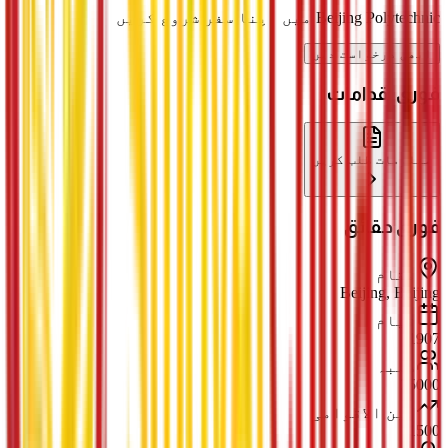
Beijing Polytechnic میں اپنا سفر شروع کریں
ابھی درخواست دیں
فوری اقدامات
معلومات طلب کریں
فوری حقائق
مقام
Beijing, Beijing
قیام
1907
طلبہ
25000
بین الاقوامی
1500