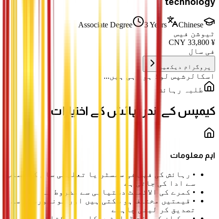
technology
Associate Degree
3 Years
Chinese
ٹیوشن فیس
CNY
33,800
¥
فی سال
پروگرام دیکھیں
اسکالرشپس لوڈ ہو رہی ہیں...
طلبہ رہائش
کیمپس کے اندر رہائش کے اختیارات
اہم معلومات
•
رہائش کی فیس فی سمسٹر یا تعلیمی سال کے حساب
سے ادا کی جاتی ہے
•
کمرے کی الاٹمنٹ دستیابی سے مشروط ہے
•
قیمتیں مختلف ہو سکتی ہیں اور یونیورسٹی سے
تصدیق کر لینی چاہیے
•
چیک اِن کے وقت ڈپازٹ درکار ہو سکتا ہے