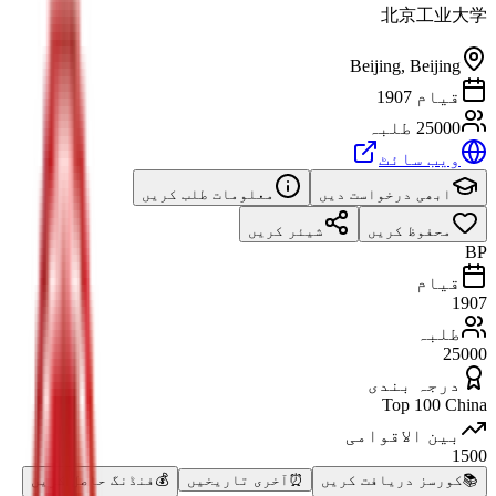
北京工业大学
Beijing
,
Beijing
قیام 1907
25000 طلبہ
ویب سائٹ
ابھی درخواست دیں
معلومات طلب کریں
محفوظ کریں
شیئر کریں
BP
قیام
1907
طلبہ
25000
درجہ بندی
Top 100 China
بین الاقوامی
1500
📚
کورسز دریافت کریں
⏰
آخری تاریخیں
💰
فنڈنگ حاصل کریں