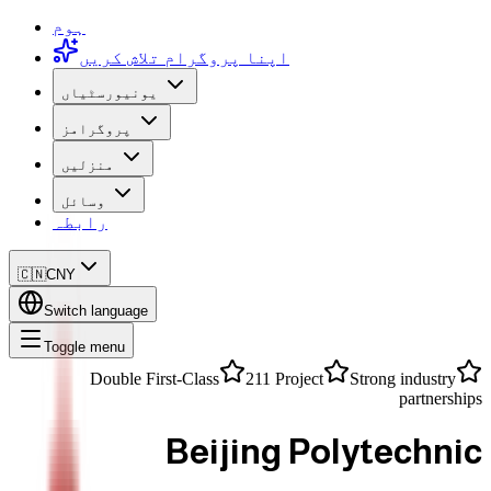
ہوم
اپنا پروگرام تلاش کریں
یونیورسٹیاں
پروگرامز
منزلیں
وسائل
رابطہ
🇨🇳
CNY
Switch language
Toggle menu
Double First-Class
211 Project
Strong industry
partnerships
Beijing Polytechnic