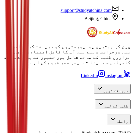
support@studyatchina.com
Beijing, China
چین کی بہترین یونیورسٹیوں کو دریافت کرنے اور ان
میں درخواست دینے میں آپ کا قابلِ اعتماد ساتھی۔
ہزاروں طلبہ کے ساتھ شامل ہوں جنہوں نے ہمارے ساتھ
کامیابی سے اپنا تعلیمی سفر شروع کیا ہے۔
LinkedIn
Instagram
دریافت کریں
طلبہ کے لیے
رابطہ
©
2026
Studyatchina.com.
جملہ حقوق محفوظ ہیں۔