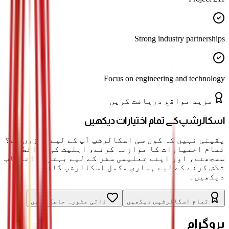
Strong industry partnerships
Focus on engineering and technology
مزید مواقع دریافت کریں
اسکالرشپ کے تمام اختیارات دیکھیں
یقینی نہیں کہ کون سی اسکالرشپ آپ کے لیے موزوں ہے؟
تمام اختیارات کا موازنہ کرنے، اہلیت کی شرائط
سمجھنے، اور اپنے تعلیمی سفر کے لیے بہترین انتخاب
تلاش کرنے کے لیے ہماری مکمل اسکالرشپ گائیڈ
دیکھیں۔
تمام اسکالرشپس دیکھیں
ذاتی مشورہ حاصل کریں
پروگرام