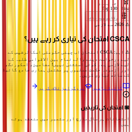
درجہ بندی
Top 100 China
سرکاری ویب سائٹ
⚠️ 2026 سے لازمی
CSCA امتحان
کی تیاری کر رہے ہیں؟
⚠️ اہم: CSCA امتحان اب چینی حکومتی اسکالرشپس کے
لیے درخواست دینے والے تمام بین الاقوامی طلبہ کے
لیے لازمی ہے۔ کوئی استثنیٰ نہیں! مضامین، اسکورنگ،
اور آزمودہ حکمتِ عملیوں پر مشتمل ہماری جامع گائیڈ
کے ساتھ تیاری کریں۔
گائیڈ پڑھیں
پروگرامز تلاش کریں
📅 امتحان کی تاریخیں
امتحانات ہر سال مارچ اور ستمبر میں منعقد ہوتے
ہیں