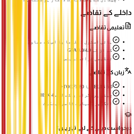
داخلے کے تقاضے
تعلیمی تقاضے
ہائی اسکول ڈپلوما یا اس کے مساوی
کم از کم GPA 3.0/4.0
تعلیمی ٹرانسکرپٹس
زبان کے تقاضے
IELTS 6.0 یا TOEFL 80+
چینی پروگراموں کے لیے HSK 4
انگریزی مہارت کا سرٹیفکیٹ
درخواست دینے کے لیے تیار ہیں؟