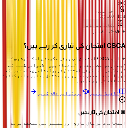
2000
درجہ بندی
Top 100 China
سرکاری ویب سائٹ
⚠️ 2026 سے لازمی
CSCA امتحان
کی تیاری کر رہے ہیں؟
⚠️ اہم: CSCA امتحان اب چینی حکومتی اسکالرشپس کے
لیے درخواست دینے والے تمام بین الاقوامی طلبہ کے
لیے لازمی ہے۔ کوئی استثنیٰ نہیں! مضامین، اسکورنگ،
اور آزمودہ حکمتِ عملیوں پر مشتمل ہماری جامع گائیڈ
کے ساتھ تیاری کریں۔
گائیڈ پڑھیں
پروگرامز تلاش کریں
📅 امتحان کی تاریخیں
امتحانات ہر سال مارچ اور ستمبر میں منعقد ہوتے