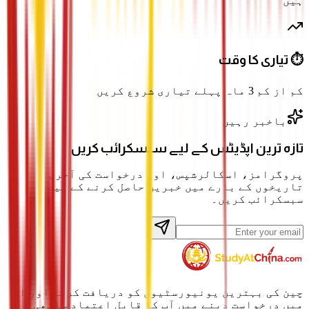
ہیں
⏱️ تیاری کا وقت
کم از کم 3 ماہ پہلے تیاری شروع کریں
باخبر رہیں
تازہ ترین اپڈیٹس کے لیے سبسکرائب کریں
پروگرامز، اسکالرشپس، اور درخواست کی آخری
تاریخوں کے بارے میں خبریں حاصل کرنے کے لیے
سبسکرائب کریں۔
چین کی بہترین یونیورسٹیوں کو دریافت کرنے اور ان
میں درخواست دینے میں آپ کا قابلِ اعتماد ساتھی۔