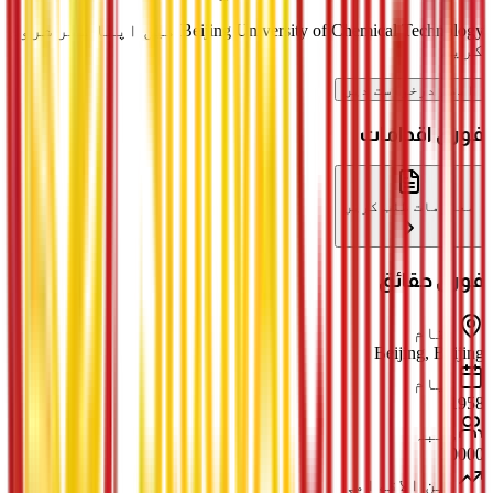
Beijing University of Chemical Technology میں اپنا سفر شروع
کریں
ابھی درخواست دیں
فوری اقدامات
معلومات طلب کریں
فوری حقائق
مقام
Beijing, Beijing
قیام
1958
طلبہ
30000
بین الاقوامی