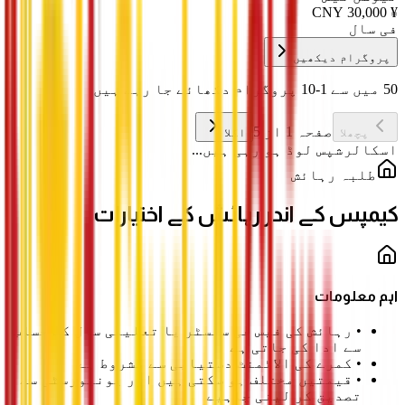
CNY
30,000
¥
فی سال
پروگرام دیکھیں
50 میں سے 1-10 پروگرام دکھائے جا رہے ہیں
صفحہ 1 از 5
پچھلا
اگلا
اسکالرشپس لوڈ ہو رہی ہیں...
طلبہ رہائش
کیمپس کے اندر رہائش کے اختیارات
اہم معلومات
•
رہائش کی فیس فی سمسٹر یا تعلیمی سال کے حساب
سے ادا کی جاتی ہے
•
کمرے کی الاٹمنٹ دستیابی سے مشروط ہے
•
قیمتیں مختلف ہو سکتی ہیں اور یونیورسٹی سے
تصدیق کر لینی چاہیے