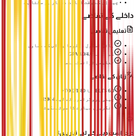
•
چیک اِن کے وقت ڈپازٹ درکار ہو سکتا ہے
داخلے کے تقاضے
تعلیمی تقاضے
ہائی اسکول ڈپلوما یا اس کے مساوی
کم از کم GPA 3.0/4.0
تعلیمی ٹرانسکرپٹس
زبان کے تقاضے
IELTS 6.0 یا TOEFL 80+
چینی پروگراموں کے لیے HSK 4
انگریزی مہارت کا سرٹیفکیٹ
درخواست دینے کے لیے تیار ہیں؟