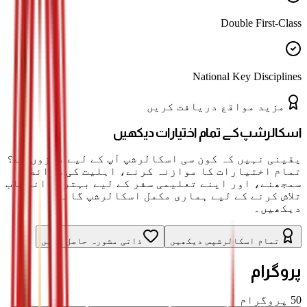
Double First-Class
National Key Disciplines
مزید مواقع دریافت کریں
اسکالرشپ کے تمام اختیارات دیکھیں
یقینی نہیں کہ کون سی اسکالرشپ آپ کے لیے موزوں ہے؟
تمام اختیارات کا موازنہ کرنے، اہلیت کی شرائط
سمجھنے، اور اپنے تعلیمی سفر کے لیے بہترین انتخاب
تلاش کرنے کے لیے ہماری مکمل اسکالرشپ گائیڈ
دیکھیں۔
تمام اسکالرشپس دیکھیں
ذاتی مشورہ حاصل کریں
پروگرام
50
پروگرام