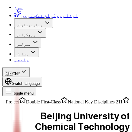
ہوم
اپنا پروگرام تلاش کریں
یونیورسٹیاں
پروگرامز
منزلیں
وسائل
رابطہ
🇨🇳
CNY
Switch language
Toggle menu
Double First-Class
National Key Disciplines
211 Project
Beijing University of
Chemical Technology