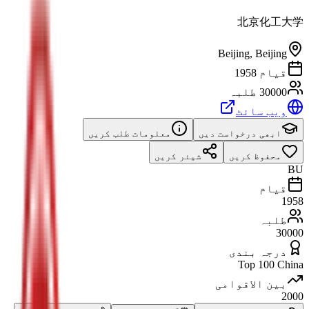
北京化工大学
Beijing
,
Beijing
قیام 1958
30000 طلبہ
ویب سائٹ
ابھی درخواست دیں
معلومات طلب کریں
محفوظ کریں
شیئر کریں
BU
قیام
1958
طلبہ
30000
درجہ بندی
Top 100 China
بین الاقوامی
2000