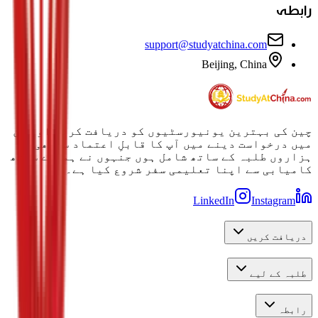
رابطہ
support@studyatchina.com
Beijing, China
چین کی بہترین یونیورسٹیوں کو دریافت کرنے اور ان
میں درخواست دینے میں آپ کا قابلِ اعتماد ساتھی۔
ہزاروں طلبہ کے ساتھ شامل ہوں جنہوں نے ہمارے ساتھ
کامیابی سے اپنا تعلیمی سفر شروع کیا ہے۔
LinkedIn
Instagram
دریافت کریں
طلبہ کے لیے
رابطہ