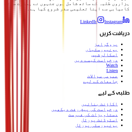
ہزاروں طلبہ کے ساتھ شامل ہوں جنہوں نے ہمارے ساتھ
کامیابی سے اپنا تعلیمی سفر شروع کیا ہے۔
LinkedIn
Instagram
دریافت کریں
پروگرامز
یونیورسٹیاں
اسکالرشپس
درخواست کیسے دیں
Watch
Listen
عمومی سوالات
جامعات کے لیے
طلبہ کے لیے
اکاؤنٹ بنائیں
درخواست کی پیش رفت دیکھیں
دستاویزات کی فہرست
اسٹوڈنٹ پورٹل
یونیورسٹی پورٹل