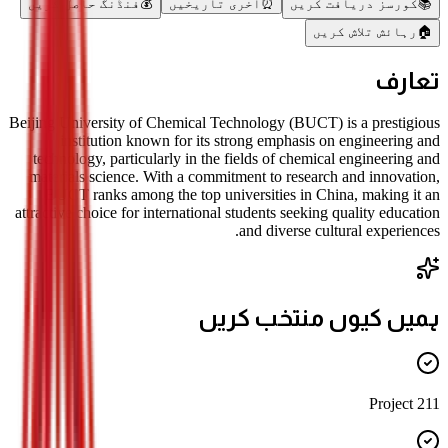
📚
کورسز دریافت کریں
⏰
آخری تاریخیں
💰
فنڈنگ حاصل کریں
🏠
رہائش تلاش کریں
تعارف
Beijing University of Chemical Technology (BUCT) is a prestigious
institution known for its strong emphasis on engineering and
technology, particularly in the fields of chemical engineering and
materials science. With a commitment to research and innovation,
BUCT ranks among the top universities in China, making it an
attractive choice for international students seeking quality education
and diverse cultural experiences.
ہمیں کیوں منتخب کریں
211 Project