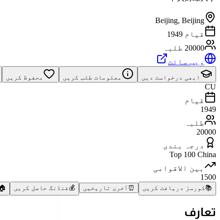
Beijing
,
Beijing
قیام 1949
20000 طلبہ
ویب سائٹ
ابھی درخواست دیں
معلومات طلب کریں
محفوظ کریں
CU
قیام
1949
طلبہ
20000
درجہ بندی
Top 100 China
بین الاقوامی
1500
📚
کورسز دریافت کریں
⏰
آخری تاریخیں
💰
فنڈنگ حاصل کریں
🏠
تعارف