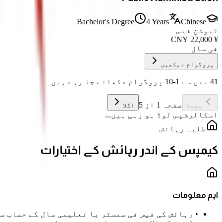
Bachelor's Degree
4 Years
Chinese
ٹیوشن فیس
CNY
22,000
¥
فی سال
پروگرام دیکھیں
41 میں سے 1-10 پروگرام دکھائے جا رہے ہیں
صفحہ 1 از 5
پچھلا
اگلا
اسکالرشپس لوڈ ہو رہی ہیں...
طلبہ رہائش
کیمپس کے اندر رہائش کے اختیارات
اہم معلومات
•
رہائش کی فیس فی سمسٹر یا تعلیمی سال کے حساب سے