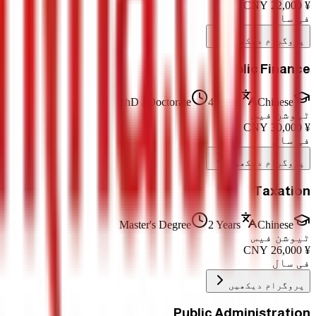
CNY
22,000
¥
فی سال
پروگرام دیکھیں
Public Finance
PhD / Doctorate
4 Years
Chinese
ٹیوشن فیس
CNY
30,000
¥
فی سال
پروگرام دیکھیں
Taxation
Master's Degree
2 Years
Chinese
ٹیوشن فیس
CNY
26,000
¥
فی سال
پروگرام دیکھیں
Public Administration