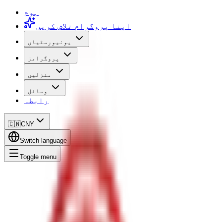
ہوم
اپنا پروگرام تلاش کریں
یونیورسٹیاں
پروگرامز
منزلیں
وسائل
رابطہ
🇨🇳
CNY
Switch language
Toggle menu