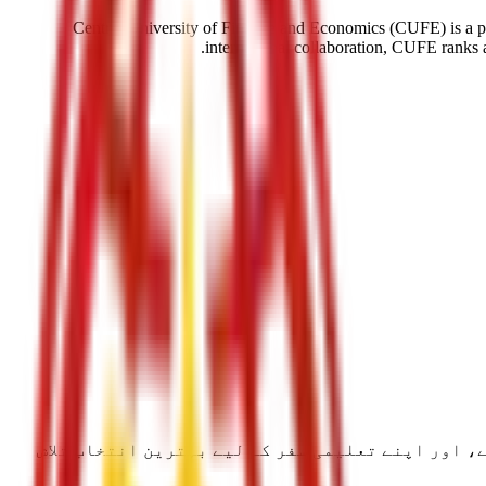
Central University of Finance and Economics (CUFE) is a pre
international collaboration, CUFE ranks a
، اور اپنے تعلیمی سفر کے لیے بہترین انتخاب تلاش