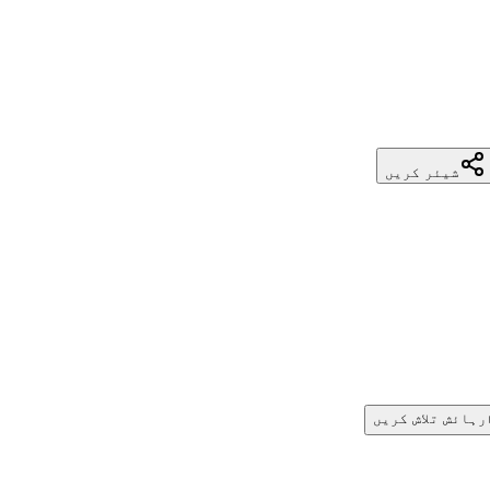
شیئر کریں
رہائش تلاش کریں