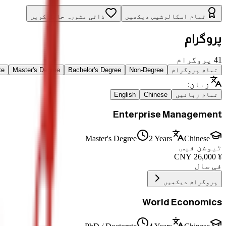
تمام اسکالرشپس دیکھیں
ذاتی مشورہ حاصل کریں
پروگرام
41
پروگرام
تمام پروگرام
Non-Degree
Bachelor's Degree
Master's Degree
te
زبان
:
تمام زبانیں
Chinese
English
Enterprise Management
Master's Degree
2 Years
Chinese
ٹیوشن فیس
CNY
26,000
¥
فی سال
پروگرام دیکھیں
World Economics