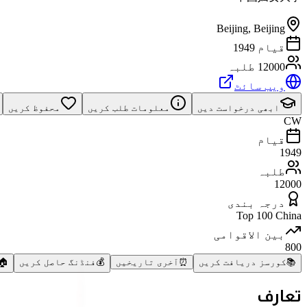
Beijing
,
Beijing
قیام 1949
12000 طلبہ
ویب سائٹ
ابھی درخواست دیں
معلومات طلب کریں
محفوظ کریں
CW
قیام
1949
طلبہ
12000
درجہ بندی
Top 100 China
بین الاقوامی
800
📚
کورسز دریافت کریں
⏰
آخری تاریخیں
💰
فنڈنگ حاصل کریں
🏠
تعارف