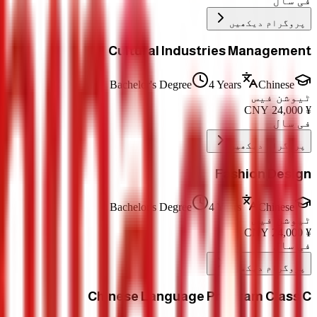
فی سال
پروگرام دیکھیں
Cultural Industries Management
Bachelor's Degree
4 Years
Chinese
ٹیوشن فیس
CNY
24,000
¥
فی سال
پروگرام دیکھیں
Fashion Design
Bachelor's Degree
4 Years
Chinese
ٹیوشن فیس
CNY
24,000
¥
فی سال
پروگرام دیکھیں
Chinese Language Program Class C