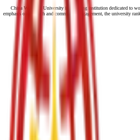
China Women's University is a leading institution dedicated to 
emphasis on research and community engagement, the university ranks a