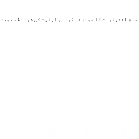
مام اختیارات کا موازنہ کرنے، اہلیت کی شرائط سمجھنے