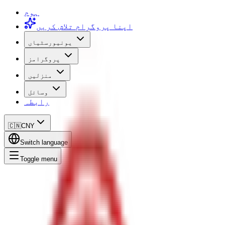
ہوم
اپنا پروگرام تلاش کریں
یونیورسٹیاں
پروگرامز
منزلیں
وسائل
رابطہ
🇨🇳
CNY
Switch language
Toggle menu