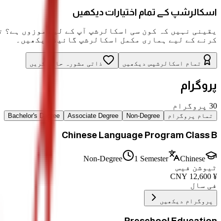
اسکالرشپ کے تمام اختیارات دیکھیں
یقینی نہیں کہ کون سی اسکالرشپ آپ کے لیے موزوں ہے؟ ت
کرنے کے لیے ہماری مکمل اسکالرشپ گائیڈ دیکھیں۔
تمام اسکالرشپس دیکھیں
ذاتی مشورہ حاصل کریں
پروگرام
30
پروگرام
تمام پروگرام
Non-Degree
Associate Degree
Bachelor's Degree
Chinese Language Program Class B
Non-Degree
1 Semester
Chinese
ٹیوشن فیس
CNY
12,600
¥
فی سال
پروگرام دیکھیں
Preschool Education