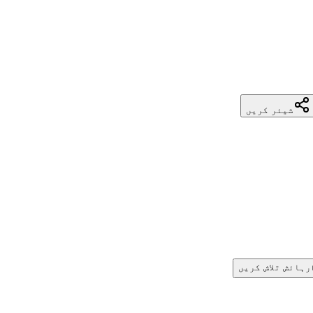
شیئر کریں
رہائش تلاش کریں