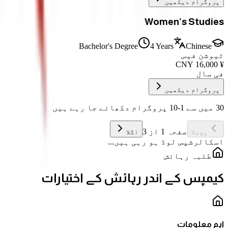
پروگرام دیکھیں
Women’s Studies
Bachelor's Degree
4 Years
Chinese
ٹیوشن فیس
CNY
16,000
¥
فی سال
پروگرام دیکھیں
30 میں سے 1-10 پروگرام دکھائے جا رہے ہیں
صفحہ 1 از 3
پچھلا
اگلا
اسکالرشپس لوڈ ہو رہی ہیں...
طلبہ رہائش
کیمپس کے اندر رہائش کے اختیارات
اہم معلومات