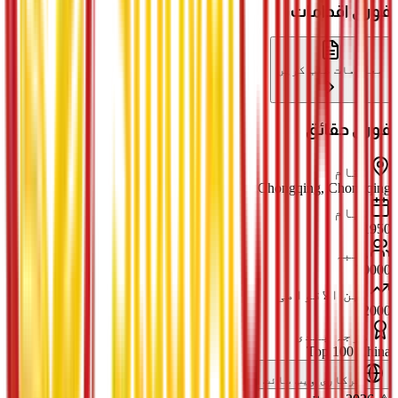
فوری اقدامات
معلومات طلب کریں
فوری حقائق
مقام
Chongqing, Chongqing
قیام
1950
طلبہ
30000
بین الاقوامی
2000
درجہ بندی
Top 100 China
سرکاری ویب سائٹ