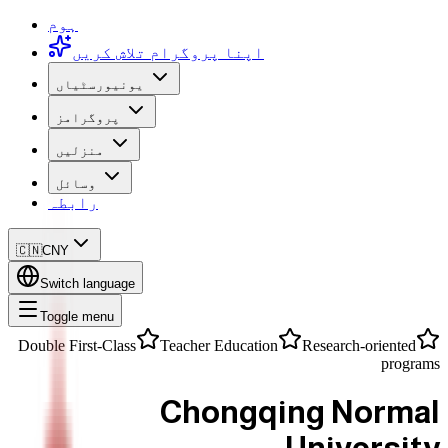
ہوم
اپنا پروگرام تلاش کریں
یونیورسٹیاں
پروگرامز
منزلیں
وسائل
رابطہ
🇨🇳
CNY
Switch language
Toggle menu
Double First-Class
Teacher Education
Research-oriented
programs
Chongqing Normal