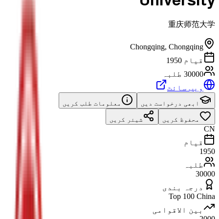
University
重庆师范大学
Chongqing
,
Chongqing
قیام 1950
30000 طلبہ
ویب سائٹ
ابھی درخواست دیں
معلومات طلب کریں
محفوظ کریں
شیئر کریں
CN
قیام
1950
طلبہ
30000
درجہ بندی
Top 100 China
بین الاقوامی
2000