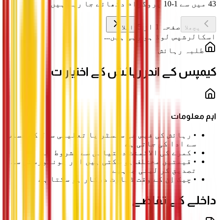
43 میں سے 1-10 پروگرام دکھائے جا رہے ہیں
صفحہ 1 از 5
پچھلا
اگلا
اسکالرشپس لوڈ ہو رہی ہیں...
طلبہ رہائش
کیمپس کے اندر رہائش کے اختیارات
اہم معلومات
•
رہائش کی فیس فی سمسٹر یا تعلیمی سال کے حساب
سے ادا کی جاتی ہے
•
کمرے کی الاٹمنٹ دستیابی سے مشروط ہے
•
قیمتیں مختلف ہو سکتی ہیں اور یونیورسٹی سے
تصدیق کر لینی چاہیے
•
چیک اِن کے وقت ڈپازٹ درکار ہو سکتا ہے
داخلے کے تقاضے