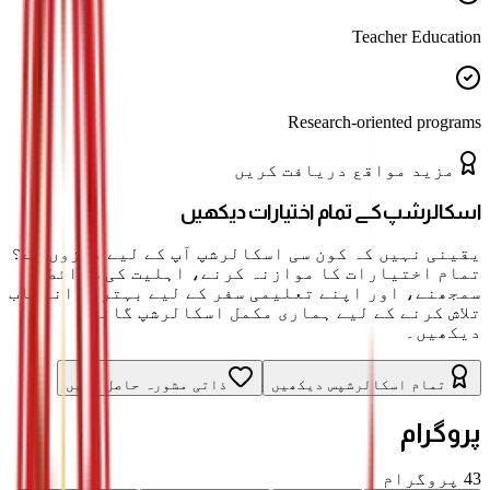
Teacher Education
Research-oriented programs
مزید مواقع دریافت کریں
اسکالرشپ کے تمام اختیارات دیکھیں
یقینی نہیں کہ کون سی اسکالرشپ آپ کے لیے موزوں ہے؟
تمام اختیارات کا موازنہ کرنے، اہلیت کی شرائط
سمجھنے، اور اپنے تعلیمی سفر کے لیے بہترین انتخاب
تلاش کرنے کے لیے ہماری مکمل اسکالرشپ گائیڈ
دیکھیں۔
تمام اسکالرشپس دیکھیں
ذاتی مشورہ حاصل کریں
پروگرام
43
پروگرام