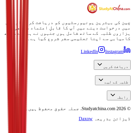
چین کی بہترین یونیورسٹیوں کو دریافت کرنے اور ان
میں درخواست دینے میں آپ کا قابلِ اعتماد ساتھی۔
ہزاروں طلبہ کے ساتھ شامل ہوں جنہوں نے ہمارے ساتھ
کامیابی سے اپنا تعلیمی سفر شروع کیا ہے۔
LinkedIn
Instagram
دریافت کریں
طلبہ کے لیے
رابطہ
©
2026
Studyatchina.com.
جملہ حقوق محفوظ ہیں۔
ڈیزائن بذریعہ
Daxow