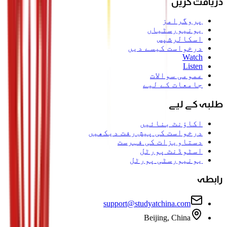
دریافت کریں
پروگرامز
یونیورسٹیاں
اسکالرشپس
درخواست کیسے دیں
Watch
Listen
عمومی سوالات
جامعات کے لیے
طلبہ کے لیے
اکاؤنٹ بنائیں
درخواست کی پیش رفت دیکھیں
دستاویزات کی فہرست
اسٹوڈنٹ پورٹل
یونیورسٹی پورٹل
رابطہ
support@studyatchina.com
Beijing, China