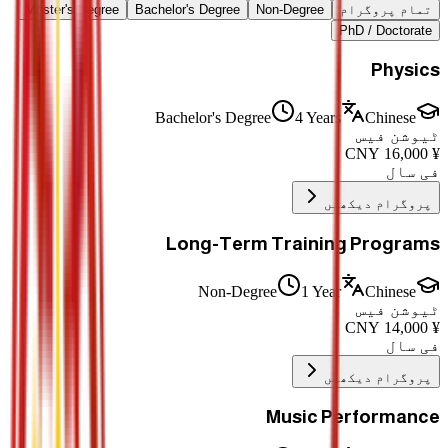
تمام پروگرام
Non-Degree
Bachelor's Degree
Master's Degree
PhD / Doctorate
Physics
Bachelor's Degree
4 Years
Chinese
ٹیوشن فیس
CNY
16,000
¥
فی سال
پروگرام دیکھیں
Long-Term Training Programs
Non-Degree
1 Year
Chinese
ٹیوشن فیس
CNY
14,000
¥
فی سال
پروگرام دیکھیں
Music Performance