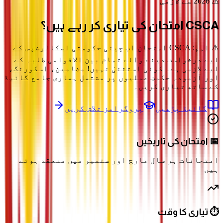
⚠️ 2026 سے لازمی
CSCA امتحان
کی تیاری کر رہے ہیں؟
⚠️ اہم: CSCA امتحان اب چینی حکومتی اسکالرشپس کے
لیے درخواست دینے والے تمام بین الاقوامی طلبہ کے
لیے لازمی ہے۔ کوئی استثنیٰ نہیں! مضامین، اسکورنگ،
اور آزمودہ حکمتِ عملیوں پر مشتمل ہماری جامع گائیڈ
کے ساتھ تیاری کریں۔
گائیڈ پڑھیں
پروگرامز تلاش کریں
📅 امتحان کی تاریخیں
امتحانات ہر سال مارچ اور ستمبر میں منعقد ہوتے
ہیں
⏱️ تیاری کا وقت