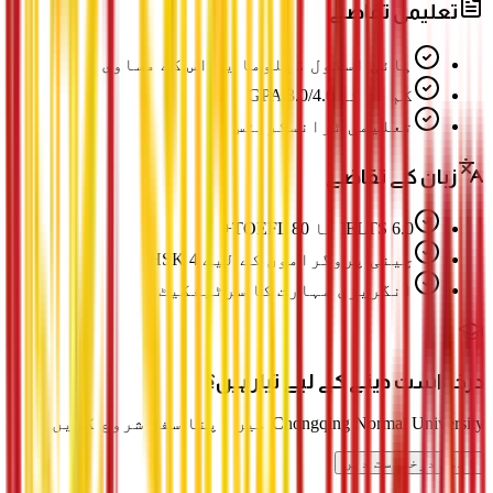
تعلیمی تقاضے
ہائی اسکول ڈپلوما یا اس کے مساوی
کم از کم GPA 3.0/4.0
تعلیمی ٹرانسکرپٹس
زبان کے تقاضے
IELTS 6.0 یا TOEFL 80+
چینی پروگراموں کے لیے HSK 4
انگریزی مہارت کا سرٹیفکیٹ
درخواست دینے کے لیے تیار ہیں؟
Chongqing Normal University میں اپنا سفر شروع کریں
ابھی درخواست دیں