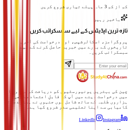
کم از کم 3 ماہ پہلے تیاری شروع کریں
باخبر رہیں
تازہ ترین اپڈیٹس کے لیے سبسکرائب کریں
پروگرامز، اسکالرشپس، اور درخواست کی آخری
تاریخوں کے بارے میں خبریں حاصل کرنے کے لیے
سبسکرائب کریں۔
چین کی بہترین یونیورسٹیوں کو دریافت کرنے اور ان
میں درخواست دینے میں آپ کا قابلِ اعتماد ساتھی۔
ہزاروں طلبہ کے ساتھ شامل ہوں جنہوں نے ہمارے ساتھ
کامیابی سے اپنا تعلیمی سفر شروع کیا ہے۔
LinkedIn
Instagram