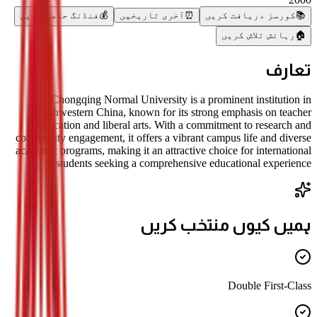
📚
کورسز دریافت کریں
⏰
آخری تاریخیں
💰
فنڈنگ حاصل کریں
🏠
رہائش تلاش کریں
تعارف
Chongqing Normal University is a prominent institution in
southwestern China, known for its strong emphasis on teacher
education and liberal arts. With a commitment to research and
community engagement, it offers a vibrant campus life and diverse
academic programs, making it an attractive choice for international
students seeking a comprehensive educational experience.
ہمیں کیوں منتخب کریں
Double First-Class