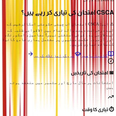
CSCA امتحان
کی تیاری کر رہے ہیں؟
⚠️ اہم: CSCA امتحان اب چینی حکومتی اسکالرشپس کے
لیے درخواست دینے والے تمام بین الاقوامی طلبہ کے
لیے لازمی ہے۔ کوئی استثنیٰ نہیں! مضامین، اسکورنگ،
اور آزمودہ حکمتِ عملیوں پر مشتمل ہماری جامع گائیڈ
کے ساتھ تیاری کریں۔
گائیڈ پڑھیں
پروگرامز تلاش کریں
📅 امتحان کی تاریخیں
امتحانات ہر سال مارچ اور ستمبر میں منعقد ہوتے
ہیں
⏱️ تیاری کا وقت