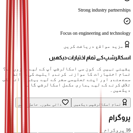
Strong industry partnerships
Focus on engineering and technology
مزید مواقع دریافت کریں
اسکالرشپ کے تمام اختیارات دیکھیں
یقینی نہیں کہ کون سی اسکالرشپ آپ کے لیے موزوں ہے؟
تمام اختیارات کا موازنہ کرنے، اہلیت کی شرائط
سمجھنے، اور اپنے تعلیمی سفر کے لیے بہترین انتخاب
تلاش کرنے کے لیے ہماری مکمل اسکالرشپ گائیڈ
دیکھیں۔
تمام اسکالرشپس دیکھیں
ذاتی مشورہ حاصل کریں
پروگرام
16
پروگرام