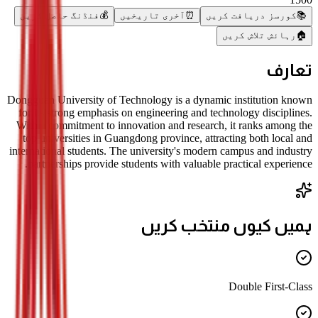
📚
کورسز دریافت کریں
⏰
آخری تاریخیں
💰
فنڈنگ حاصل کریں
🏠
رہائش تلاش کریں
تعارف
Dongguan University of Technology is a dynamic institution known
for its strong emphasis on engineering and technology disciplines.
With a commitment to innovation and research, it ranks among the
top universities in Guangdong province, attracting both local and
international students. The university's modern campus and industry
partnerships provide students with valuable practical experience.
ہمیں کیوں منتخب کریں
Double First-Class