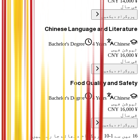
CNY
14,000
¥
فی سال
پروگرام دیکھیں
Chinese Language and Literature
Bachelor's Degree
4 Years
Chinese
ٹیوشن فیس
CNY
16,000
¥
فی سال
پروگرام دیکھیں
Food Quality and Safety
Bachelor's Degree
4 Years
Chinese
ٹیوشن فیس
CNY
16,000
¥
فی سال
پروگرام دیکھیں
16 میں سے 1-10 پروگرام دکھائے جا رہے ہیں