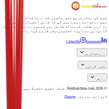
چین کی بہترین یونیورسٹیوں کو دریافت کرنے اور ان
میں درخواست دینے میں آپ کا قابلِ اعتماد ساتھی۔
ہزاروں طلبہ کے ساتھ شامل ہوں جنہوں نے ہمارے ساتھ
کامیابی سے اپنا تعلیمی سفر شروع کیا ہے۔
LinkedIn
Instagram
دریافت کریں
طلبہ کے لیے
رابطہ
©
2026
Studyatchina.com.
جملہ حقوق محفوظ ہیں۔
ڈیزائن بذریعہ
Daxow