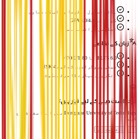
ہائی اسکول ڈپلوما یا اس کے مساوی
کم از کم GPA 3.0/4.0
تعلیمی ٹرانسکرپٹس
زبان کے تقاضے
IELTS 6.0 یا TOEFL 80+
چینی پروگراموں کے لیے HSK 4
انگریزی مہارت کا سرٹیفکیٹ
درخواست دینے کے لیے تیار ہیں؟
Dongguan University of Technology میں اپنا سفر شروع
کریں
ابھی درخواست دیں