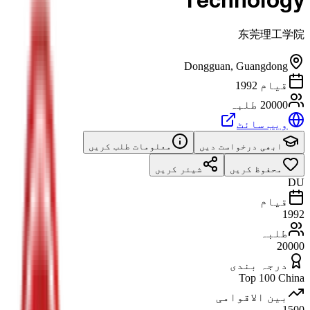
Technology
东莞理工学院
Dongguan
,
Guangdong
قیام 1992
20000 طلبہ
ویب سائٹ
ابھی درخواست دیں
معلومات طلب کریں
محفوظ کریں
شیئر کریں
DU
قیام
1992
طلبہ
20000
درجہ بندی
Top 100 China
بین الاقوامی
1500