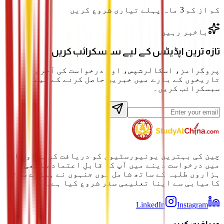
کم از کم 3 ماہ پہلے تیاری شروع کریں
باخبر رہیں
تازہ ترین اپڈیٹس کے لیے سبسکرائب کریں
پروگرامز، اسکالرشپس، اور درخواست کی آخری
تاریخوں کے بارے میں خبریں حاصل کرنے کے لیے
سبسکرائب کریں۔
چین کی بہترین یونیورسٹیوں کو دریافت کرنے اور ان
میں درخواست دینے میں آپ کا قابلِ اعتماد ساتھی۔
ہزاروں طلبہ کے ساتھ شامل ہوں جنہوں نے ہمارے ساتھ
کامیابی سے اپنا تعلیمی سفر شروع کیا ہے۔
LinkedIn
Instagram