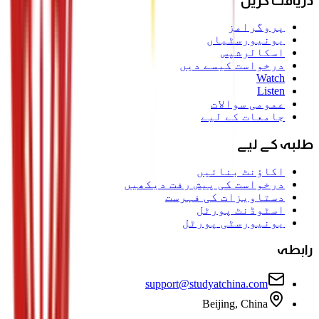
دریافت کریں
پروگرامز
یونیورسٹیاں
اسکالرشپس
درخواست کیسے دیں
Watch
Listen
عمومی سوالات
جامعات کے لیے
طلبہ کے لیے
اکاؤنٹ بنائیں
درخواست کی پیش رفت دیکھیں
دستاویزات کی فہرست
اسٹوڈنٹ پورٹل
یونیورسٹی پورٹل
رابطہ
support@studyatchina.com
Beijing, China