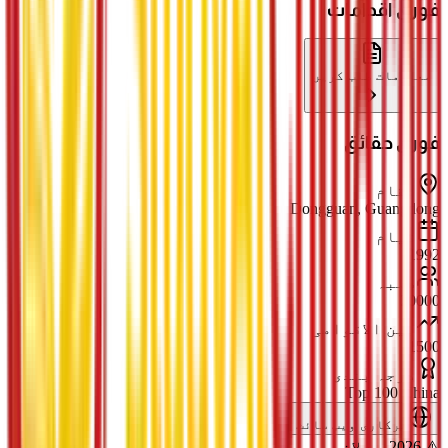
فوری اقدامات
معلومات طلب کریں
فوری حقائق
مقام
Dongguan, Guangdong
قیام
1992
طلبہ
20000
بین الاقوامی
1500
درجہ بندی
Top 100 China
سرکاری ویب سائٹ
⚠️ 2026 سے لازمی