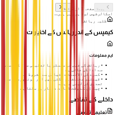
صفحہ 1 از 2
پچھلا
اگلا
اسکالرشپس لوڈ ہو رہی ہیں...
طلبہ رہائش
کیمپس کے اندر رہائش کے اختیارات
اہم معلومات
•
رہائش کی فیس فی سمسٹر یا تعلیمی سال کے حساب
سے ادا کی جاتی ہے
•
کمرے کی الاٹمنٹ دستیابی سے مشروط ہے
•
قیمتیں مختلف ہو سکتی ہیں اور یونیورسٹی سے
تصدیق کر لینی چاہیے
•
چیک اِن کے وقت ڈپازٹ درکار ہو سکتا ہے
داخلے کے تقاضے
تعلیمی تقاضے