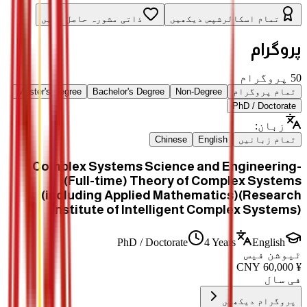
تمام اسکالرشپس دیکھیں
ذاتی مشورہ حاصل کریں
پروگرام
50
پروگرام
تمام پروگرام
Non-Degree
Bachelor's Degree
Master's Degree
PhD / Doctorate
زبان
:
تمام زبانیں
English
Chinese
Complex Systems Science and Engineering-
(Full-time) Theory of Complex Systems
(including Applied Mathematics)(Research
Institute of Intelligent Complex Systems)
PhD / Doctorate
4 Years
English
ٹیوشن فیس
CNY
60,000
¥
فی سال
پروگرام دیکھیں