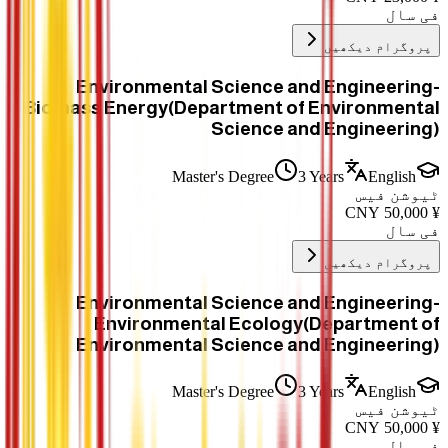
فی سال
پروگرام دیکھیں
Environmental Science and Engineering-
Biomass Energy(Department of Environmental
Science and Engineering)
Master's Degree
3 Years
English
ٹیوشن فیس
CNY
50,000
¥
فی سال
پروگرام دیکھیں
Environmental Science and Engineering-
Environmental Ecology(Department of
Environmental Science and Engineering)
Master's Degree
3 Years
English
ٹیوشن فیس
CNY
50,000
¥
فی سال