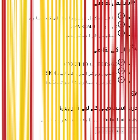
تعلیمی تقاضے
ہائی اسکول ڈپلوما یا اس کے مساوی
کم از کم GPA 3.0/4.0
تعلیمی ٹرانسکرپٹس
زبان کے تقاضے
IELTS 6.0 یا TOEFL 80+
چینی پروگراموں کے لیے HSK 4
انگریزی مہارت کا سرٹیفکیٹ
درخواست دینے کے لیے تیار ہیں؟
Fudan University میں اپنا سفر شروع کریں
ابھی درخواست دیں