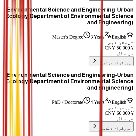
Environmental Science and Engineering-Urban
Ecology(Department of Environmental Science
and Engineering)
Master's Degree
3 Years
English
ٹیوشن فیس
CNY
50,000
¥
فی سال
پروگرام دیکھیں
Environmental Science and Engineering-Urban
Ecology(Department of Environmental Science
and Engineering)
PhD / Doctorate
4 Years
English
ٹیوشن فیس
CNY
60,000
¥
فی سال
پروگرام دیکھیں