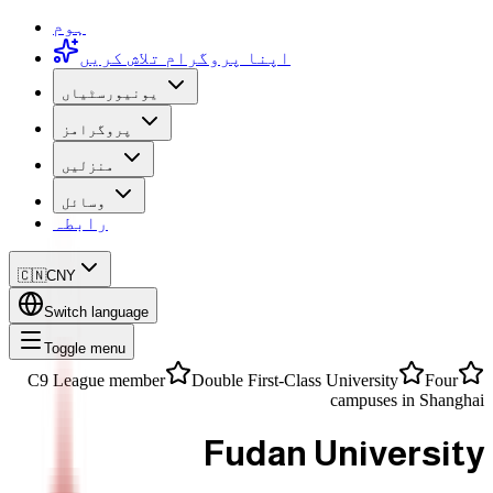
ہوم
اپنا پروگرام تلاش کریں
یونیورسٹیاں
پروگرامز
منزلیں
وسائل
رابطہ
🇨🇳
CNY
Switch language
Toggle menu
C9 League member
Double First-Class University
Four
campuses in Shanghai
Fudan University