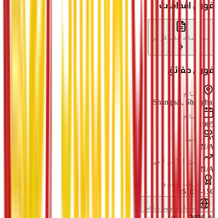
فوری اقدامات
معلومات طلب کریں
فوری حقائق
مقام
Shanghai, Shanghai
قیام
1905
طلبہ
N/A
بین الاقوامی
N/A
درجہ بندی
QS 100-150
سرکاری ویب سائٹ
⚠️ 2026 سے لازمی