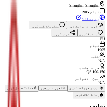
Shanghai
,
Shanghai
قیام 1905
ویب سائٹ
ابھی درخواست دیں
معلومات طلب کریں
محفوظ کریں
شیئر کریں
FU
قیام
1905
طلبہ
N/A
درجہ بندی
QS 100-150
بین الاقوامی
N/A
📚
کورسز دریافت کریں
⏰
آخری تاریخیں
💰
فنڈنگ حاصل کریں
🏠
رہائش تلاش کریں
تعارف