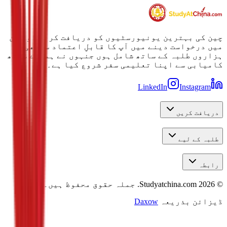
چین کی بہترین یونیورسٹیوں کو دریافت کرنے اور ان
میں درخواست دینے میں آپ کا قابلِ اعتماد ساتھی۔
ہزاروں طلبہ کے ساتھ شامل ہوں جنہوں نے ہمارے ساتھ
کامیابی سے اپنا تعلیمی سفر شروع کیا ہے۔
LinkedIn
Instagram
دریافت کریں
طلبہ کے لیے
رابطہ
©
2026
Studyatchina.com.
جملہ حقوق محفوظ ہیں۔
ڈیزائن بذریعہ
Daxow