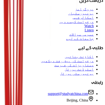
دریافت کریں
پروگرامز
یونیورسٹیاں
اسکالرشپس
درخواست کیسے دیں
Watch
Listen
عمومی سوالات
جامعات کے لیے
طلبہ کے لیے
اکاؤنٹ بنائیں
درخواست کی پیش رفت دیکھیں
دستاویزات کی فہرست
اسٹوڈنٹ پورٹل
یونیورسٹی پورٹل
رابطہ
support@studyatchina.com
Beijing, China