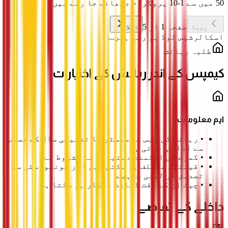
50 میں سے 1-10 پروگرام دکھائے جا رہے ہیں
صفحہ 1 از 5
پچھلا
اگلا
اسکالرشپس لوڈ ہو رہی ہیں...
طلبہ رہائش
کیمپس کے اندر رہائش کے اختیارات
اہم معلومات
•
رہائش کی فیس فی سمسٹر یا تعلیمی سال کے حساب
سے ادا کی جاتی ہے
•
کمرے کی الاٹمنٹ دستیابی سے مشروط ہے
•
قیمتیں مختلف ہو سکتی ہیں اور یونیورسٹی سے
تصدیق کر لینی چاہیے
•
چیک اِن کے وقت ڈپازٹ درکار ہو سکتا ہے
داخلے کے تقاضے