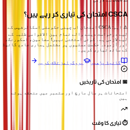
CSCA امتحان
کی تیاری کر رہے ہیں؟
⚠️ اہم: CSCA امتحان اب چینی حکومتی اسکالرشپس کے
لیے درخواست دینے والے تمام بین الاقوامی طلبہ کے
لیے لازمی ہے۔ کوئی استثنیٰ نہیں! مضامین، اسکورنگ،
اور آزمودہ حکمتِ عملیوں پر مشتمل ہماری جامع گائیڈ
کے ساتھ تیاری کریں۔
گائیڈ پڑھیں
پروگرامز تلاش کریں
📅 امتحان کی تاریخیں
امتحانات ہر سال مارچ اور ستمبر میں منعقد ہوتے
ہیں
⏱️ تیاری کا وقت