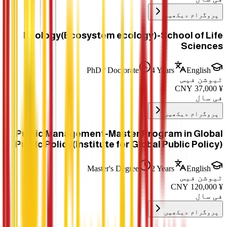
پروگرام دیکھیں
Ecology(Ecosystem ecology)-School of Life
Sciences
PhD / Doctorate
4 Years
English
ٹیوشن فیس
CNY
37,000
¥
فی سال
پروگرام دیکھیں
Public Management-Master Program in Global
Public Policy(Institute for Global Public Policy)
Master's Degree
2 Years
English
ٹیوشن فیس
CNY
120,000
¥
فی سال
پروگرام دیکھیں