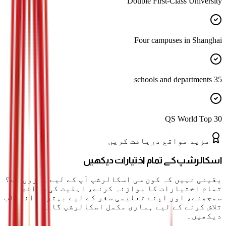
Double First-Class University
Four campuses in Shanghai
35 schools and departments
QS World Top 30
مزید مواقع دریافت کریں
اسکالرشپ کے تمام اختیارات دیکھیں
یقینی نہیں کہ کون سی اسکالرشپ آپ کے لیے موزوں ہے؟
تمام اختیارات کا موازنہ کرنے، اہلیت کی شرائط
سمجھنے، اور اپنے تعلیمی سفر کے لیے بہترین انتخاب
تلاش کرنے کے لیے ہماری مکمل اسکالرشپ گائیڈ
دیکھیں۔