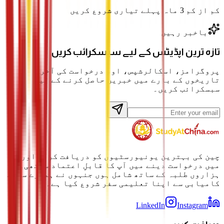
کم از کم 3 ماہ پہلے تیاری شروع کریں
باخبر رہیں
تازہ ترین اپڈیٹس کے لیے سبسکرائب کریں
پروگرامز، اسکالرشپس، اور درخواست کی آخری
تاریخوں کے بارے میں خبریں حاصل کرنے کے لیے
سبسکرائب کریں۔
چین کی بہترین یونیورسٹیوں کو دریافت کرنے اور ان
میں درخواست دینے میں آپ کا قابلِ اعتماد ساتھی۔
ہزاروں طلبہ کے ساتھ شامل ہوں جنہوں نے ہمارے ساتھ
کامیابی سے اپنا تعلیمی سفر شروع کیا ہے۔
LinkedIn
Instagram