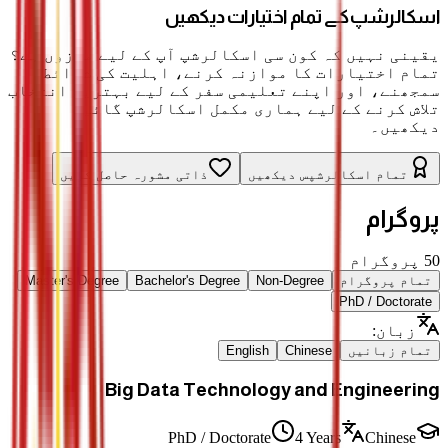
اسکالرشپ کے تمام اختیارات دیکھیں
یقینی نہیں کہ کون سی اسکالرشپ آپ کے لیے موزوں ہے؟
تمام اختیارات کا موازنہ کرنے، اہلیت کی شرائط
سمجھنے، اور اپنے تعلیمی سفر کے لیے بہترین انتخاب
تلاش کرنے کے لیے ہماری مکمل اسکالرشپ گائیڈ
دیکھیں۔
تمام اسکالرشپس دیکھیں
ذاتی مشورہ حاصل کریں
پروگرام
50
پروگرام
تمام پروگرام
Non-Degree
Bachelor's Degree
Master's Degree
PhD / Doctorate
زبان
:
تمام زبانیں
Chinese
English
Big Data Technology and Engineering
PhD / Doctorate
4 Years
Chinese