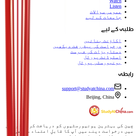
Watch
Listen
عمومی سوالات
جامعات کے لیے
طلبہ کے لیے
اکاؤنٹ بنائیں
درخواست کی پیش رفت دیکھیں
دستاویزات کی فہرست
اسٹوڈنٹ پورٹل
یونیورسٹی پورٹل
رابطہ
support@studyatchina.com
Beijing, China
چین کی بہترین یونیورسٹیوں کو دریافت کرنے اور ان
میں درخواست دینے میں آپ کا قابلِ اعتماد ساتھی۔