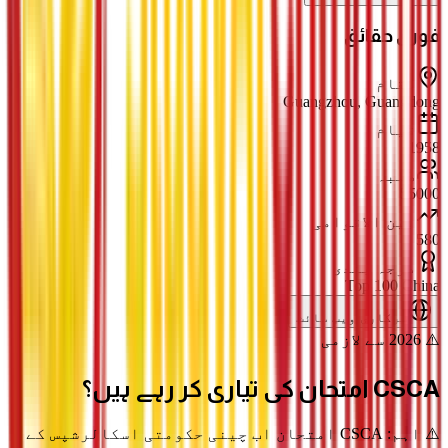
فوری حقائق
مقام
Guangzhou, Guangdong
قیام
1958
طلبہ
55000
بین الاقوامی
580
درجہ بندی
Top 100 China
سرکاری ویب سائٹ
⚠️ 2026 سے لازمی
CSCA امتحان
کی تیاری کر رہے ہیں؟
⚠️ اہم: CSCA امتحان اب چینی حکومتی اسکالرشپس کے