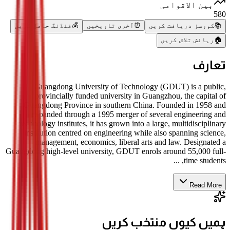
بین الاقوامی
580
📚
کورسز دریافت کریں
⏰
آخری تاریخیں
💰
فنڈنگ حاصل کریں
🏠
رہائش تلاش کریں
تعارف
Guangdong University of Technology (GDUT) is a public,
provincially funded university in Guangzhou, the capital of
Guangdong Province in southern China. Founded in 1958 and
expanded through a 1995 merger of several engineering and
technology institutes, it has grown into a large, multidisciplinary
institution centred on engineering while also spanning science,
management, economics, liberal arts and law. Designated a
Guangdong high-level university, GDUT enrols around 55,000 full-
time students, ...
Read More
ہمیں کیوں منتخب کریں