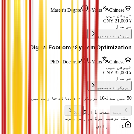
Master's Degree
3 Years
Chinese
ٹیوشن فیس
CNY
21,000
¥
فی سال
پروگرام دیکھیں
Digital Economy System Optimization
PhD / Doctorate
4 Years
Chinese
ٹیوشن فیس
CNY
32,000
¥
فی سال
پروگرام دیکھیں
50 میں سے 1-10 پروگرام دکھائے جا رہے ہیں
صفحہ 1 از 5
پچھلا
اگلا
اسکالرشپس لوڈ ہو رہی ہیں...
طلبہ رہائش