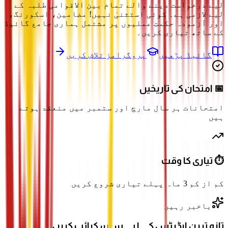
لیے درخواست دینے والے تمام بین الاقوامی طلبہ کے
لیے لازمی ہے۔ کوئی استثنیٰ نہیں! مضامین، اسکورنگ،
اور آزمودہ حکمتِ عملیوں پر مشتمل ہماری جامع گائیڈ
کے ساتھ تیاری کریں۔
گائیڈ پڑھیں
پروگرامز تلاش کریں
📅 امتحان کی تاریخیں
امتحانات ہر سال مارچ اور ستمبر میں منعقد ہوتے
ہیں
⏱️ تیاری کا وقت
کم از کم 3 ماہ پہلے تیاری شروع کریں
باخبر رہیں
تازہ ترین اپڈیٹس کے لیے سبسکرائب کریں