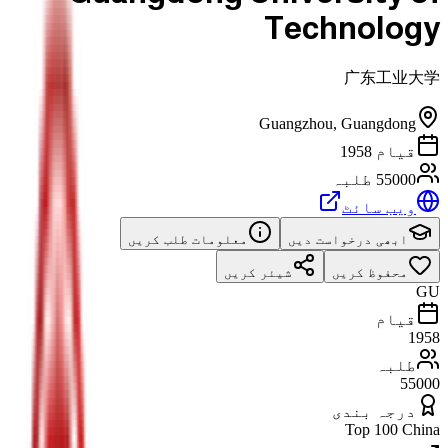
Technology
广东工业大学
Guangzhou
,
Guangdong
قیام 1958
55000 طلبہ
ویب سائٹ
ابھی درخواست دیں
معلومات طلب کریں
محفوظ کریں
شیئر کریں
GU
قیام
1958
طلبہ
55000
درجہ بندی
Top 100 China