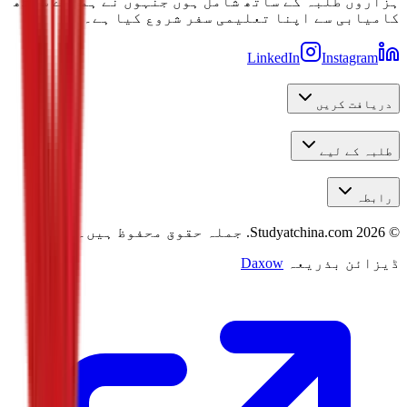
ہزاروں طلبہ کے ساتھ شامل ہوں جنہوں نے ہمارے ساتھ
کامیابی سے اپنا تعلیمی سفر شروع کیا ہے۔
LinkedIn
Instagram
دریافت کریں
طلبہ کے لیے
رابطہ
©
2026
Studyatchina.com.
جملہ حقوق محفوظ ہیں۔
ڈیزائن بذریعہ
Daxow