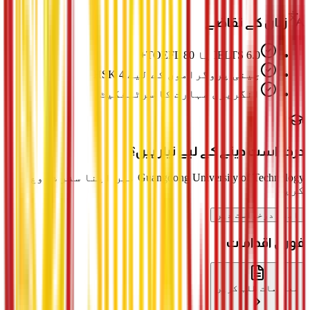
زبان کے تقاضے
IELTS 6.0 یا TOEFL 80+
چینی پروگراموں کے لیے HSK 4
انگریزی مہارت کا سرٹیفکیٹ
درخواست دینے کے لیے تیار ہیں؟
Guangdong University of Technology میں اپنا سفر شروع
کریں
ابھی درخواست دیں
فوری اقدامات
معلومات طلب کریں