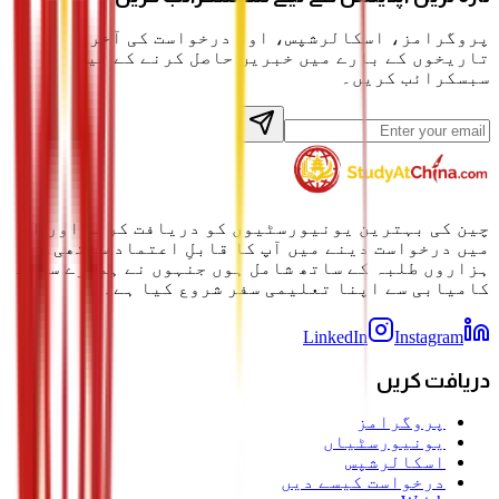
پروگرامز، اسکالرشپس، اور درخواست کی آخری
تاریخوں کے بارے میں خبریں حاصل کرنے کے لیے
سبسکرائب کریں۔
چین کی بہترین یونیورسٹیوں کو دریافت کرنے اور ان
میں درخواست دینے میں آپ کا قابلِ اعتماد ساتھی۔
ہزاروں طلبہ کے ساتھ شامل ہوں جنہوں نے ہمارے ساتھ
کامیابی سے اپنا تعلیمی سفر شروع کیا ہے۔
LinkedIn
Instagram
دریافت کریں
پروگرامز
یونیورسٹیاں
اسکالرشپس
درخواست کیسے دیں