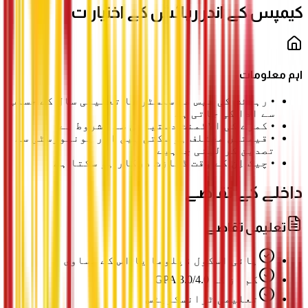
کیمپس کے اندر رہائش کے اختیارات
اہم معلومات
•
رہائش کی فیس فی سمسٹر یا تعلیمی سال کے حساب
سے ادا کی جاتی ہے
•
کمرے کی الاٹمنٹ دستیابی سے مشروط ہے
•
قیمتیں مختلف ہو سکتی ہیں اور یونیورسٹی سے
تصدیق کر لینی چاہیے
•
چیک اِن کے وقت ڈپازٹ درکار ہو سکتا ہے
داخلے کے تقاضے
تعلیمی تقاضے
ہائی اسکول ڈپلوما یا اس کے مساوی
کم از کم GPA 3.0/4.0
تعلیمی ٹرانسکرپٹس