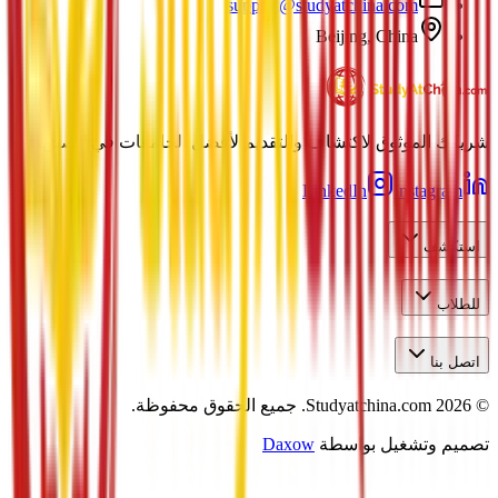
support@studyatchina.com
Beijing, China
شريكك الموثوق لاكتشاف والتقديم لأفضل الجامعات في الصين.
LinkedIn
Instagram
استكشف
للطلاب
اتصل بنا
©
2026
Studyatchina.com.
جميع الحقوق محفوظة.
تصميم وتشغيل بواسطة
Daxow