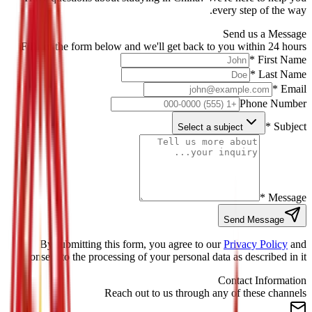
every step of the way.
Send us a Message
Fill out the form below and we'll get back to you within 24 hours
First Name *
Last Name *
Email *
Phone Number
Subject *
Select a subject
Message *
Send Message
By submitting this form, you agree to our
Privacy Policy
and
consent to the processing of your personal data as described in it.
Contact Information
Reach out to us through any of these channels