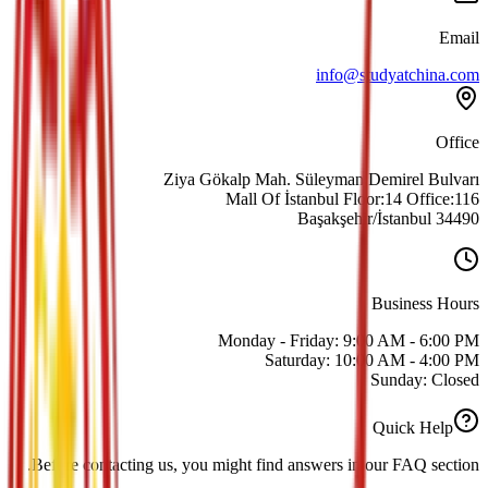
Email
info@studyatchina.com
Office
Ziya Gökalp Mah. Süleyman Demirel Bulvarı
Mall Of İstanbul Floor:14 Office:116
34490 Başakşehir/İstanbul
Business Hours
Monday - Friday: 9:00 AM - 6:00 PM
Saturday: 10:00 AM - 4:00 PM
Sunday: Closed
Quick Help
Before contacting us, you might find answers in our FAQ section.