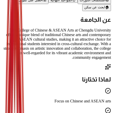
📚
استكشاف الدورات
⏰
المواعيد النهائية
💰
احصل على تمويل
🏠
ابحث عن سكن
عن الجامعة
The College of Chinese & ASEAN Arts at Chengdu University
offers a unique blend of traditional Chinese arts and contemporary
ASEAN cultural studies, making it an attractive choice for
international students interested in cross-cultural exchange. With a
strong emphasis on artistic innovation and collaboration, the college
is well-regarded for its vibrant academic environment and
community engagement.
لماذا تختارنا
Focus on Chinese and ASEAN arts