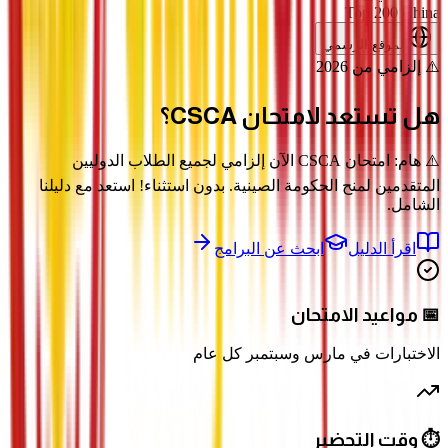
Top 200 China
الموقع الرسمي
⚠️ إلزامي من 2026
هل تستعد لامتحان
CSCA؟
⚠️ هام: امتحان CSCA الآن إلزامي لجميع الطلاب الدوليين
المتقدمين لمنح الحكومة الصينية. بدون استثناء! استعد مع دليلنا
الشامل.
اقرأ الدليل
ابحث عن البرامج
📅 مواعيد الامتحان
الاختبارات في مارس وسبتمبر كل عام
⏱️ وقت التحضير