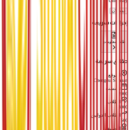
University
قدم الآن
إجراءات سريعة
طلب معلومات
حقائق سريعة
الموقع
Chengdu, Sichuan
تأسست
2000
الطلاب
8000
الطلاب الدوليين
500
التصنيف