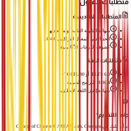
متطلبات القبول
المتطلبات الأكاديمية
شهادة الثانوية العامة أو ما يعادلها
الحد الأدنى للمعدل التراكمي 3.0/4.0
كشوف الدرجات الأكاديمية
متطلبات اللغة
IELTS 6.0 أو TOEFL 80+
HSK 4 للبرامج الصينية
شهادة إتقان اللغة الإنجليزية
جاهز للتقديم؟
ابدأ رحلتك في College of Chinese & ASEAN Arts, Chengdu