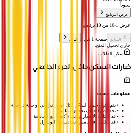
سنوياً
عرض البرنامج
عرض 1-10 من 18 برنامج
صفحة 1 من 2
السابق
التالي
جاري تحميل المنح...
سكن الطلاب
خيارات السكن داخل الحرم الجامعي
معلومات مهمة
•
يتم دفع رسوم السكن لكل فصل دراسي أو سنة دراسية
•
تخصيص الغرف يخضع للتوافر
•
قد تختلف الأسعار ويجب تأكيدها مع الجامعة
•
قد يطلب دفع تأمين عند تسجيل الوصول