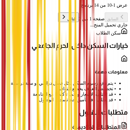
عرض 1-10 من 14 برنامج
صفحة 1 من 2
السابق
التالي
جاري تحميل المنح...
سكن الطلاب
خيارات السكن داخل الحرم الجامعي
معلومات مهمة
•
يتم دفع رسوم السكن لكل فصل دراسي أو سنة دراسية
•
تخصيص الغرف يخضع للتوافر
•
قد تختلف الأسعار ويجب تأكيدها مع الجامعة
•
قد يطلب دفع تأمين عند تسجيل الوصول
متطلبات القبول
المتطلبات الأكاديمية