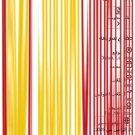
طلب معلومات
حقائق سريعة
الموقع
Dalian, Liaoning
تأسست
1964
الطلاب
15000
الطلاب الدوليين
1000
التصنيف
Top 200 China
الموقع الرسمي
⚠️ إلزامي من 2026