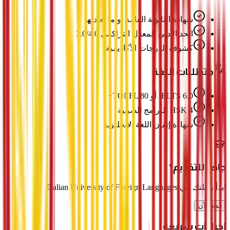
شهادة الثانوية العامة أو ما يعادلها
الحد الأدنى للمعدل التراكمي 3.0/4.0
كشوف الدرجات الأكاديمية
متطلبات اللغة
IELTS 6.0 أو TOEFL 80+
HSK 4 للبرامج الصينية
شهادة إتقان اللغة الإنجليزية
جاهز للتقديم؟
ابدأ رحلتك في Dalian University of Foreign Languages
قدم الآن
إجراءات سريعة