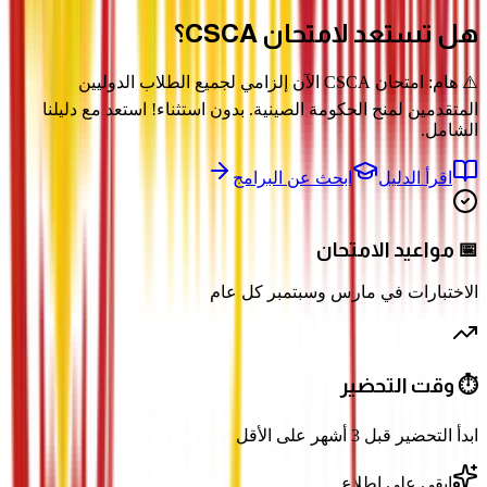
هل تستعد لامتحان
CSCA؟
⚠️ هام: امتحان CSCA الآن إلزامي لجميع الطلاب الدوليين
المتقدمين لمنح الحكومة الصينية. بدون استثناء! استعد مع دليلنا
الشامل.
اقرأ الدليل
ابحث عن البرامج
📅 مواعيد الامتحان
الاختبارات في مارس وسبتمبر كل عام
⏱️ وقت التحضير
ابدأ التحضير قبل 3 أشهر على الأقل
ابقى على اطلاع