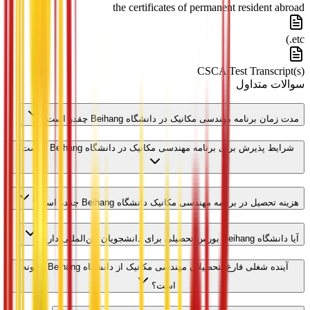
the certificates of permanent resident abroad
etc.)
CSCA Test Transcript(s)
سوالات متداول
مدت زمان برنامه مهندسی مکانیک در دانشگاه Beihang چقدر است؟
شرایط پذیرش برای برنامه مهندسی مکانیک در دانشگاه Beihang چیست؟
هزینه تحصیل در برنامه مهندسی مکانیک دانشگاه Beihang چقدر است؟
آیا دانشگاه Beihang بورس تحصیلی برای دانشجویان بین‌المللی دارد؟
آینده شغلی فارغ‌التحصیلان مهندسی مکانیک از دانشگاه Beihang چگونه
است؟