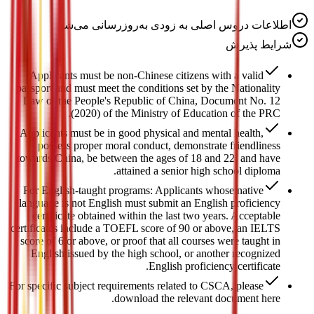
اطلاعات دروس اصلی به زودی به‌روزرسانی می‌شود
شرایط پذیرش
Applicants must be non-Chinese citizens with a valid
passport and must meet the conditions set by the Nationality
Law of the People's Republic of China, Document No. 12
(2020) of the Ministry of Education of the PRC.
Applicants must be in good physical and mental health,
possess proper moral conduct, demonstrate friendliness
towards China, be between the ages of 18 and 22, and have
attained a senior high school diploma.
For English-taught programs: Applicants whose native
language is not English must submit an English proficiency
certificate obtained within the last two years. Acceptable
certificates include a TOEFL score of 90 or above, an IELTS
score of 6 or above, or proof that all courses were taught in
English issued by the high school, or another recognized
English proficiency certificate.
For specific subject requirements related to CSCA, please
download the relevant document here.