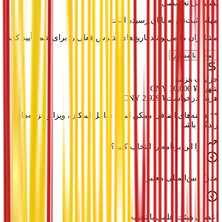
پشتیبانی تخصصی
مهلت ثبت‌نام به پایان رسیده است
مشاوران ما می‌توانند تاریخ‌های پذیرش فعلی را برای شما تأیید کنند.
تماس با مشاور
جزئیات هزینه
شهریه
¥
30,000
CNY
هزینه درخواست
¥
2,929
CNY
*
* هزینه‌های اضافی ممکن است شامل اسکان، ویزا و هزینه‌های
زندگی باشد
چرا این برنامه را انتخاب کنید؟
مدرک بین‌المللی معتبر
اعضای هیئت علمی با تجربه