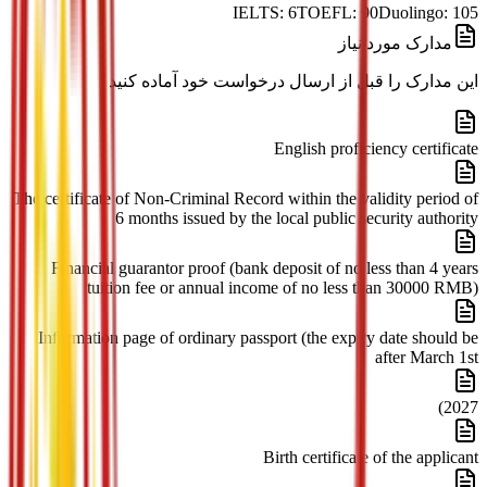
IELTS:
6
TOEFL:
90
Duolingo:
105
مدارک مورد نیاز
این مدارک را قبل از ارسال درخواست خود آماده کنید
English proficiency certificate
The certificate of Non-Criminal Record within the validity period of
6 months issued by the local public security authority
Financial guarantor proof (bank deposit of no less than 4 years
tuition fee or annual income of no less than 30000 RMB)
Information page of ordinary passport (the expiry date should be
after March 1st
2027)
Birth certificate of the applicant