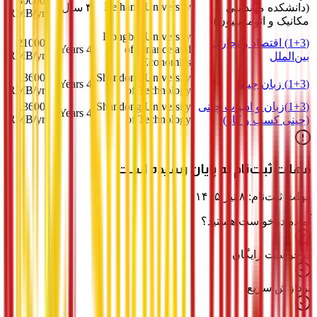
30000
Beihang University
(دانشکده مهندسی
۴ سال
RMB
/yr
مکانیک و اتوماسیون)
Dongbei University
(1+3) اقتصاد و تجارت
21000
4 Years
of Finance and
RMB
/yr
بین‌الملل
Economics
13600
Shandong University
(1+3) زبان چینی
4 Years
RMB
/yr
of Technology
(1+3)زبان و ادبیات چینی
Shandong University
13600
4 Years
RMB
/yr
of Technology
(چینی کسب و کار)
مهلت ثبت‌نام به پایان رسیده است
مهلت ثبت‌نام: ۸ تیر ۱۴۰۵
آماده درخواست هستید؟
درخواست رایگان
پردازش سریع