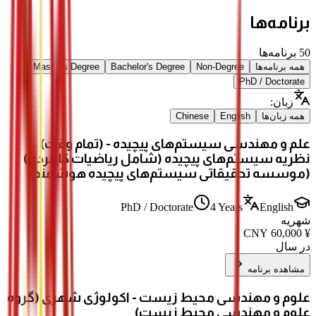
برنامه‌ها
50
برنامه‌ها
همه برنامه‌ها
Non-Degree
Bachelor's Degree
Master's Degree
PhD / Doctorate
زبان
:
همه زبان‌ها
English
Chinese
علم و مهندسی سیستم‌های پیچیده - (تمام وقت)
نظریه سیستم‌های پیچیده (شامل ریاضیات کاربردی)
(موسسه تحقیقاتی سیستم‌های پیچیده هوشمند)
PhD / Doctorate
4 Years
English
شهریه
CNY
60,000
¥
در سال
مشاهده برنامه
علوم و مهندسی محیط زیست - اکولوژی شهری (گروه
علوم و مهندسی محیط زیست)