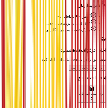
شرایط زبان
آیلتس ۶.۰ یا تافل ۸۰+
HSK ۴ برای برنامه‌های چینی
مدرک تسلط به زبان انگلیسی
آماده درخواست هستید؟
سفر خود را در Fudan University آغاز کنید
همین حالا درخواست دهید
اقدامات سریع
درخواست اطلاعات