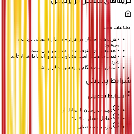
گزینه‌های مسکن در پردیس
اطلاعات مهم
•
هزینه‌های اسکان در هر ترم یا سال تحصیلی پرداخت
می‌شود
•
تخصیص اتاق منوط به در دسترس بودن است
•
قیمت‌ها ممکن است متفاوت باشد و باید با دانشگاه تأیید
شود
•
ممکن است هنگام ورود سپرده لازم باشد
شرایط پذیرش
شرایط تحصیلی
دیپلم دبیرستان یا معادل آن
حداقل معدل ۳.۰/۴.۰
ریزنمرات تحصیلی