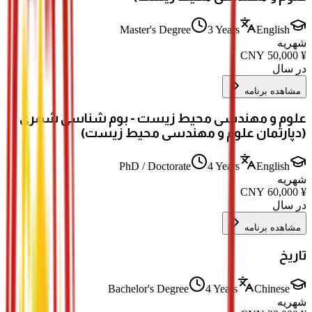
Master's Degree
3 Years
English
شهریه
CNY
50,000
¥
در سال
مشاهده برنامه
علوم و مهندسی محیط زیست - بوم شناسی شهری
(دپارتمان علوم و مهندسی محیط زیست)
PhD / Doctorate
4 Years
English
شهریه
CNY
60,000
¥
در سال
مشاهده برنامه
تاریخ
Bachelor's Degree
4 Years
Chinese
شهریه