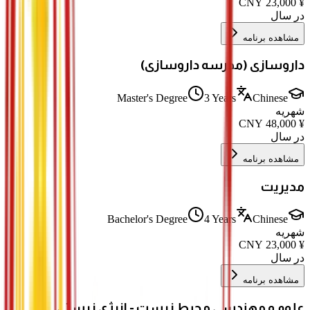
CNY
23,000
¥
در سال
مشاهده برنامه
داروسازی (مدرسه داروسازی)
Master's Degree
3 Years
Chinese
شهریه
CNY
48,000
¥
در سال
مشاهده برنامه
مدیریت
Bachelor's Degree
4 Years
Chinese
شهریه
CNY
23,000
¥
در سال
مشاهده برنامه
علوم و مهندسی محیط زیست - انرژی زیستی