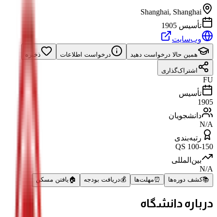
Shanghai
,
Shanghai
تأسیس 1905
وب‌سایت
همین حالا درخواست دهید
درخواست اطلاعات
ذخیره
اشتراک‌گذاری
FU
تأسیس
1905
دانشجویان
N/A
رتبه‌بندی
QS 100-150
بین‌المللی
N/A
📚
کشف دوره‌ها
⏰
مهلت‌ها
💰
دریافت بودجه
🏠
یافتن مسکن
درباره دانشگاه