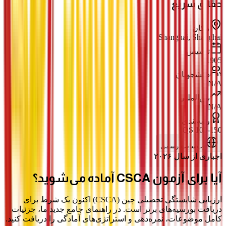
حقائق سریع
مکان
Shanghai, Shanghai
تأسیس
1905
دانشجویان
N/A
بین‌المللی
N/A
رتبه‌بندی
QS 100-150
وب‌سایت رسمی
اجباری از سال ۲۰۲۶
آیا برای آزمون
CSCA
آماده می‌شوید؟
ارزیابی شایستگی تحصیلی چین (CSCA) اکنون یک شرط برای
دریافت بورسیه‌های برتر است. در راهنمای جامع جدید ما، جزئیات
کامل موضوعات، نمره‌دهی و استراتژی‌های آمادگی را دریافت کنید.