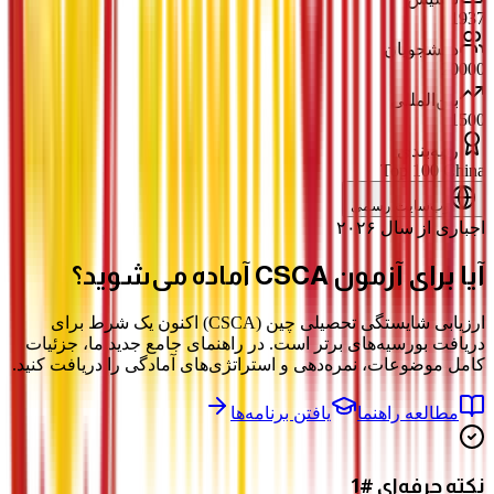
1937
دانشجویان
20000
بین‌المللی
1500
رتبه‌بندی
Top 100 China
وب‌سایت رسمی
اجباری از سال ۲۰۲۶
آیا برای آزمون
CSCA
آماده می‌شوید؟
ارزیابی شایستگی تحصیلی چین (CSCA) اکنون یک شرط برای
دریافت بورسیه‌های برتر است. در راهنمای جامع جدید ما، جزئیات
کامل موضوعات، نمره‌دهی و استراتژی‌های آمادگی را دریافت کنید.
مطالعه راهنما
یافتن برنامه‌ها
نکته حرفه‌ای #1