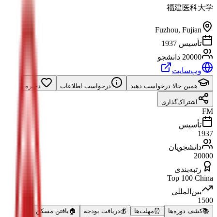
福建医科大学
Fuzhou
,
Fujian
تأسیس 1937
20000 دانشجو
وب‌سایت
همین حالا درخواست دهید
درخواست اطلاعات
ذخیره
اشتراک‌گذاری
FM
تأسیس
1937
دانشجویان
20000
رتبه‌بندی
Top 100 China
بین‌المللی
1500
📚
کشف دوره‌ها
⏰
مهلت‌ها
💰
دریافت بودجه
🏠
یافتن مسکن