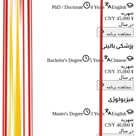
PhD / Doctorate
4 Years
English
شهریه
CNY
45,000
¥
در سال
مشاهده برنامه
پزشکی بالینی
Bachelor's Degree
5 Years
Chinese
شهریه
CNY
35,000
¥
در سال
مشاهده برنامه
فیزیولوژی
Master's Degree
3 Years
English
شهریه
CNY
40,000
¥
در سال