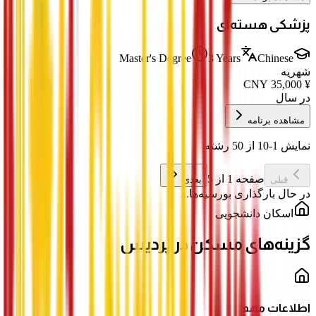
پزشکی هسته‌ای
Master's Degree
3 Years
Chinese
شهریه
CNY
35,000
¥
در سال
مشاهده برنامه
نمایش 1-10 از 50 رشته
صفحه 1 از 5
قبلی
بعدی
در حال بارگذاری بورسیه‌ها...
اسکان دانشجویی
گزینه‌های مسکن در پردیس
اطلاعات مهم