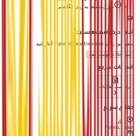
مدرک تسلط به زبان انگلیسی
آماده درخواست هستید؟
سفر خود را در Fujian Medical University آغاز کنید
همین حالا درخواست دهید
اقدامات سریع
درخواست اطلاعات
حقائق سریع
مکان
Fuzhou, Fujian
تأسیس