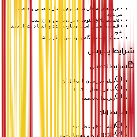
•
هزینه‌های اسکان در هر ترم یا سال تحصیلی پرداخت
می‌شود
•
تخصیص اتاق منوط به در دسترس بودن است
•
قیمت‌ها ممکن است متفاوت باشد و باید با دانشگاه تأیید
شود
•
ممکن است هنگام ورود سپرده لازم باشد
شرایط پذیرش
شرایط تحصیلی
دیپلم دبیرستان یا معادل آن
حداقل معدل ۳.۰/۴.۰
ریزنمرات تحصیلی
شرایط زبان
آیلتس ۶.۰ یا تافل ۸۰+
HSK ۴ برای برنامه‌های چینی