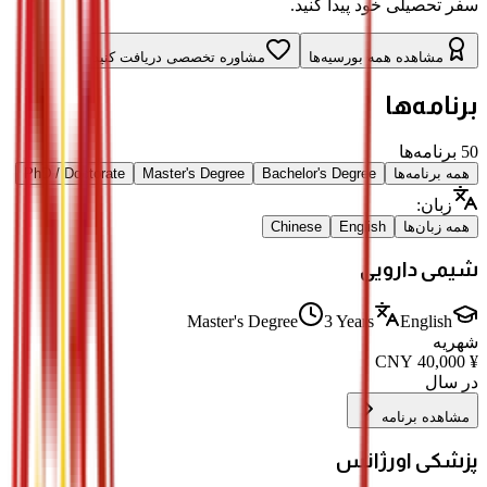
سفر تحصیلی خود پیدا کنید.
مشاهده همه بورسیه‌ها
مشاوره تخصصی دریافت کنید
برنامه‌ها
50
برنامه‌ها
همه برنامه‌ها
Bachelor's Degree
Master's Degree
PhD / Doctorate
زبان
:
همه زبان‌ها
English
Chinese
شیمی دارویی
Master's Degree
3 Years
English
شهریه
CNY
40,000
¥
در سال
مشاهده برنامه
پزشکی اورژانس