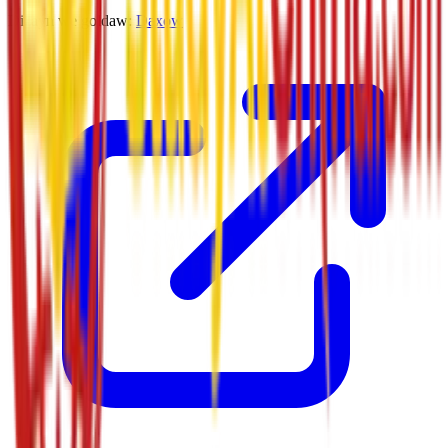
Dizaýn we goldaw:
Daxow