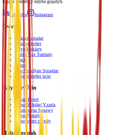
başlan müňlerçe talyba goşulyň.
LinkedIn
Instagram
Öwren
Maksatnamalar
Uniwersitetler
Talyp Haklary
Nädip Ýüz Tutmaly
Watch
Listen
Köp Sorulýan Soraglar
Uniwersitetler üçin
Talyplar Üçin
Hasap Döret
Kabul Edişligi Yzarla
Resminama Sanawy
Talyp Portaly
Uniwersitet portaly
Habarlaşmak