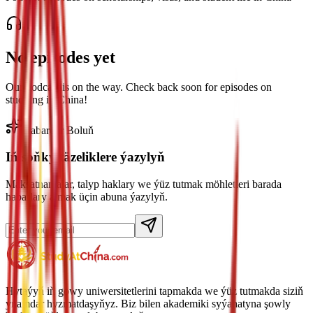
No episodes yet
Our podcast is on the way. Check back soon for episodes on
studying in China!
Habardar Boluň
Iň soňky täzeliklere ýazylyň
Maksatnamalar, talyp haklary we ýüz tutmak möhletleri barada
habarlary almak üçin abuna ýazylyň.
Hytaýyň iň gowy uniwersitetlerini tapmakda we ýüz tutmakda siziň
ynamdar hyzmatdaşyňyz. Biz bilen akademiki syýahatyna şowly