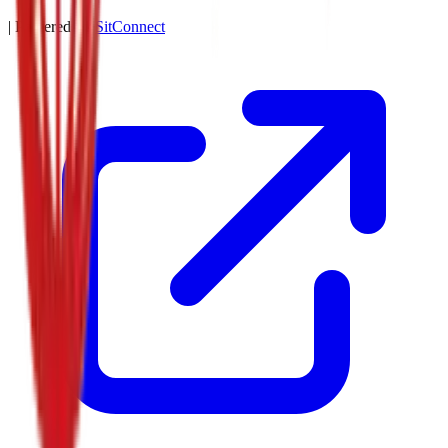
| Powered by
SitConnect