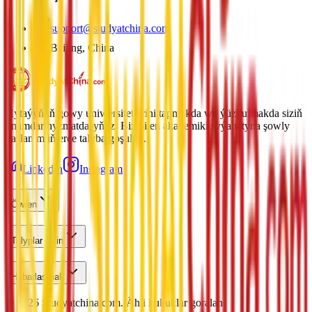
support@studyatchina.com
Beijing, China
Hytaýyň iň gowy uniwersitetlerini tapmakda we ýüz tutmakda siziň
ynamdar hyzmatdaşyňyz. Biz bilen akademiki syýahatyna şowly
başlan müňlerçe talyba goşulyň.
LinkedIn
Instagram
Öwren
Talyplar Üçin
Habarlaşmak
©
2026
Studyatchina.com.
Ähli hukuklar goralan.