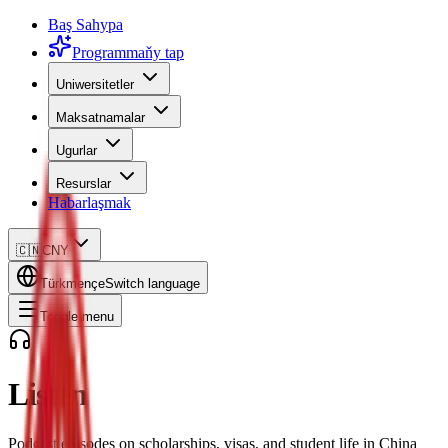
Baş Sahypa
Programmaňy tap
Uniwersitetler
Maksatnamalar
Ugurlar
Resurslar
Habarlaşmak
🇨🇳
CNY
Türkmençe
Switch language
Toggle menu
Listen
Podcast episodes on scholarships, visas, and student life in China