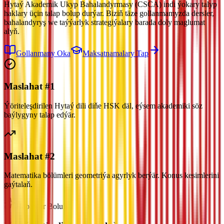
Hytaý Akademik Ukyp Bahalandyrmasy (CSCA) indi ýokary talyp
haklary üçin talap bolup durýar. Biziň täze gollanmamyzda dersler,
bahalandyryş we taýýarlyk strategiýalary barada doly maglumat
alyň.
Gollanmany Oka
Maksatnamalary Tap
Maslahat #1
Ýöriteleşdirilen Hytaý dili diňe HSK däl, eýsem akademiki söz
baýlygyny talap edýär.
Maslahat #2
Matematika bölümleri geometriýa agyrlyk berýär. Konus kesimlerini
gaýtalaň.
Habardar Boluň