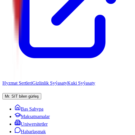
Hyzmat Şertleri
Gizlinlik Syýasaty
Kuki Syýasaty
Mr. SIT bilen gürleş
Baş Sahypa
Maksatnamalar
Uniwersitetler
Habarlaşmak