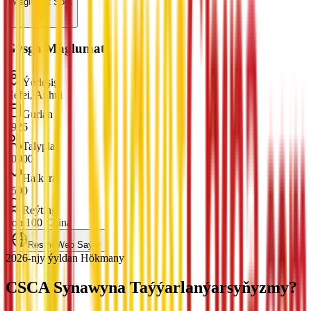
Maglumat Sora
Gysga Maglumat
Ýerleşiş
Hefei, Anhui
Gurlan
1926
Talyplar
20000
Halkara
1500
Reýting
Top 100 China
Resmi Web Saýty
2026-njy ýyldan Hökmany
CSCA Synawyna
Taýýarlanýarsyňyzmy?