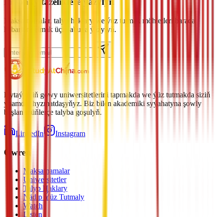
Iň soňky täzeliklere ýazylyň
Maksatnamalar, talyp haklary we ýüz tutmak möhletleri barada
habarlary almak üçin abuna ýazylyň.
Hytaýyň iň gowy uniwersitetlerini tapmakda we ýüz tutmakda siziň
ynamdar hyzmatdaşyňyz. Biz bilen akademiki syýahatyna şowly
başlan müňlerçe talyba goşulyň.
LinkedIn
Instagram
Öwren
Maksatnamalar
Uniwersitetler
Talyp Haklary
Nädip Ýüz Tutmaly
Watch
Listen