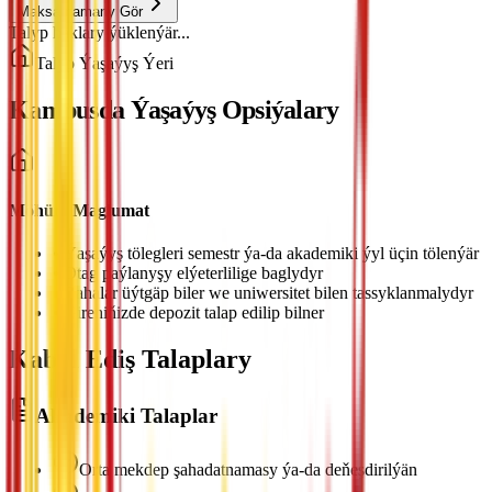
Maksatnamany Gör
Talyp haklary ýüklenýär...
Talyp Ýaşaýyş Ýeri
Kampusda Ýaşaýyş Opsiýalary
Möhüm Maglumat
•
Ýaşaýyş tölegleri semestr ýa-da akademiki ýyl üçin tölenýär
•
Otag paýlanyşy elýeterlilige baglydyr
•
Bahalar üýtgäp biler we uniwersitet bilen tassyklanmalydyr
•
Gireniňizde depozit talap edilip bilner
Kabul Ediş Talaplary
Akademiki Talaplar
Orta mekdep şahadatnamasy ýa-da deňeşdirilýän