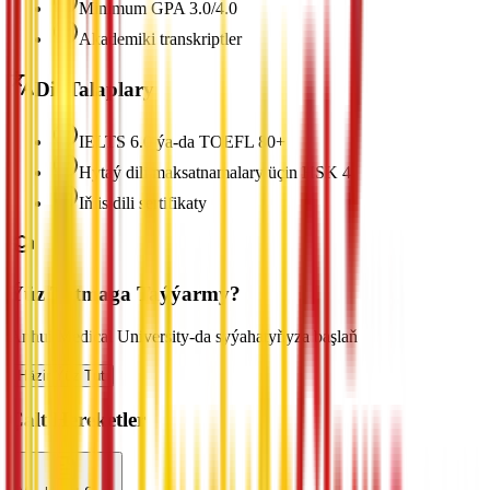
Minimum GPA 3.0/4.0
Akademiki transkriptler
Dil Talaplary
IELTS 6.0 ýa-da TOEFL 80+
Hytaý dili maksatnamalary üçin HSK 4
Iňlis dili sertifikaty
Ýüz Tutmaga Taýýarmy?
Anhui Medical University-da syýahatyňyza başlaň
Häzir Ýüz Tut
Çalt Hereketler