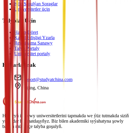
Köp Sorulýan Soraglar
Uniwersitetler üçin
Talyplar Üçin
Hasap Döret
Kabul Edişligi Yzarla
Resminama Sanawy
Talyp Portaly
Uniwersitet portaly
Habarlaşmak
support@studyatchina.com
Beijing, China
Hytaýyň iň gowy uniwersitetlerini tapmakda we ýüz tutmakda siziň
ynamdar hyzmatdaşyňyz. Biz bilen akademiki syýahatyna şowly
başlan müňlerçe talyba goşulyň.