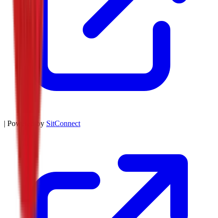
| Powered by
SitConnect