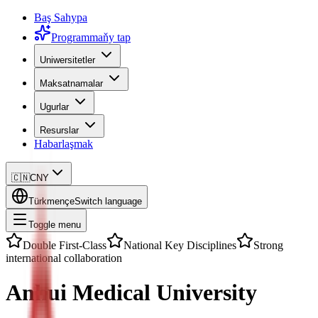
Baş Sahypa
Programmaňy tap
Uniwersitetler
Maksatnamalar
Ugurlar
Resurslar
Habarlaşmak
🇨🇳
CNY
Türkmençe
Switch language
Toggle menu
Double First-Class
National Key Disciplines
Strong
international collaboration
Anhui Medical University