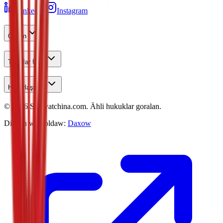
LinkedIn
Instagram
Öwren
Talyplar Üçin
Habarlaşmak
©
2026
Studyatchina.com.
Ähli hukuklar goralan.
Dizaýn we goldaw:
Daxow