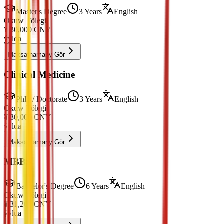
Master's Degree
3 Years
English
Okuw Tölegi
¥
30,000
CNY
ýylda
Maksatnamany Gör
Clinical Medicine
PhD / Doctorate
3 Years
English
Okuw Tölegi
¥
30,000
CNY
ýylda
Maksatnamany Gör
MBBS
Bachelor's Degree
6 Years
English
Okuw Tölegi
¥
31,200
CNY
ýylda