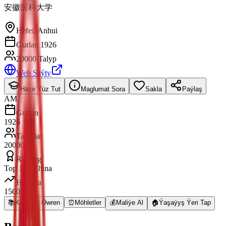
安徽医科大学
Hefei
,
Anhui
Gurlan 1926
20000 Talyp
Web Saýty
Häzir Ýüz Tut
Maglumat Sora
Sakla
Paýlaş
AM
Gurlan
1926
Talyplar
20000
Reýting
Top 100 China
Halkara
1500
📚
Kurslary Öwren
⏰
Möhletler
💰
Maliýe Al
🏠
Ýaşaýyş Ýeri Tap