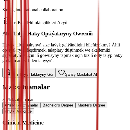
Strong international collaboration
Has Köp Mümkinçilikleri Açyň
Ähli Talyp Haky Opsiýalaryny Öwreniň
Haýsy talyp hakynyň size laýyk gelýändigini bileňizokmy? Ähli
opsiýalary deňeşdirmek, talaplary düşünmek we akademiki
syýahatyňyz üçin iň gowusyny tapmak üçin biziň doly talyp haky
gollanmamyz bilen tanyşyň.
Ähli Talyp Haklaryny Gör
Şahsy Maslahat Al
Maksatnamalar
3
Maksatnamalar
Ähli Maksatnamalar
Bachelor's Degree
Master's Degree
PhD / Doctorate
Clinical Medicine