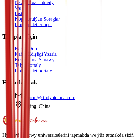
Nädip Ýüz Tutmaly
Watch
Listen
Köp Sorulýan Soraglar
Uniwersitetler üçin
Talyplar Üçin
Hasap Döret
Kabul Edişligi Yzarla
Resminama Sanawy
Talyp Portaly
Uniwersitet portaly
Habarlaşmak
support@studyatchina.com
Beijing, China
Hytaýyň iň gowy uniwersitetlerini tapmakda we ýüz tutmakda siziň