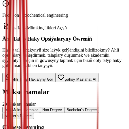
Focus on petrochemical engineering
Has Köp Mümkinçilikleri Açyň
Ähli Talyp Haky Opsiýalaryny Öwreniň
Haýsy talyp hakynyň size laýyk gelýändigini bileňizokmy? Ähli
opsiýalary deňeşdirmek, talaplary düşünmek we akademiki
syýahatyňyz üçin iň gowusyny tapmak üçin biziň doly talyp haky
gollanmamyz bilen tanyşyň.
Ähli Talyp Haklaryny Gör
Şahsy Maslahat Al
Maksatnamalar
23
Maksatnamalar
Ähli Maksatnamalar
Non-Degree
Bachelor's Degree
Master's Degree
Chinese Learning