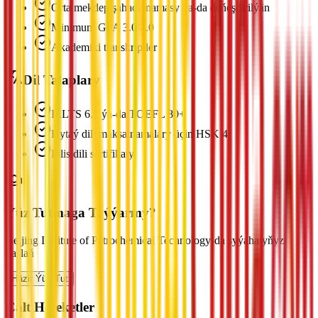
Orta mekdep şahadatnamasy ýa-da deňeşdirilýän
Minimum GPA 3.0/4.0
Akademiki transkriptler
Dil Talaplary
IELTS 6.0 ýa-da TOEFL 80+
Hytaý dili maksatnamalary üçin HSK 4
Iňlis dili sertifikaty
Ýüz Tutmaga Taýýarmy?
Beijing Institute of Petrochemical Technology-da syýahatyňyza
başlaň
Häzir Ýüz Tut
Çalt Hereketler