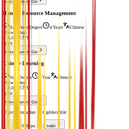
Maksatnamany Gör
Human Resource Management
Bachelor's Degree
4 Years
Chinese
Okuw Tölegi
¥
18,000
CNY
ýylda
Maksatnamany Gör
Chinese Learning
Non-Degree
1 Year
Chinese
Okuw Tölegi
¥
16,000
CNY
ýylda
Maksatnamany Gör
23 programmadan 1-10 görkezilýär
Sahypa 1 / 3
Öňki
Indiki