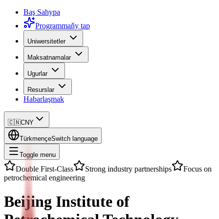
Baş Sahypa
Programmaňy tap
Uniwersitetler
Maksatnamalar
Ugurlar
Resurslar
Habarlaşmak
🇨🇳
CNY
Türkmençe
Switch language
Toggle menu
Double First-Class
Strong industry partnerships
Focus on
petrochemical engineering
Beijing Institute of