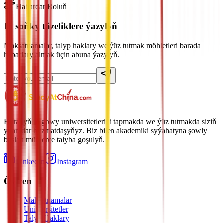
Habardar Boluň
Iň soňky täzeliklere ýazylyň
Maksatnamalar, talyp haklary we ýüz tutmak möhletleri barada
habarlary almak üçin abuna ýazylyň.
Hytaýyň iň gowy uniwersitetlerini tapmakda we ýüz tutmakda siziň
ynamdar hyzmatdaşyňyz. Biz bilen akademiki syýahatyna şowly
başlan müňlerçe talyba goşulyň.
LinkedIn
Instagram
Öwren
Maksatnamalar
Uniwersitetler
Talyp Haklary