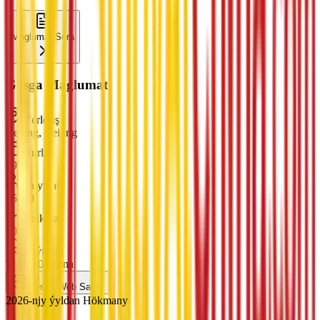
Maglumat Sora
Gysga Maglumat
Ýerleşiş
Beijing, Beijing
Gurlan
1978
Talyplar
15000
Halkara
500
Reýting
Top 200 China
Resmi Web Saýty
2026-njy ýyldan Hökmany