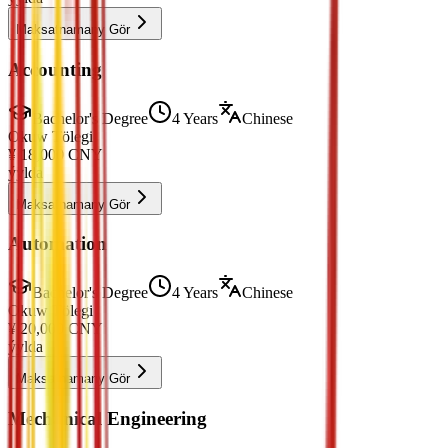
Maksatnamany Gör
Accounting
Bachelor's Degree
4 Years
Chinese
Okuw Tölegi
¥
18,000
CNY
ýylda
Maksatnamany Gör
Automation
Bachelor's Degree
4 Years
Chinese
Okuw Tölegi
¥
20,000
CNY
ýylda
Maksatnamany Gör
Mechanical Engineering