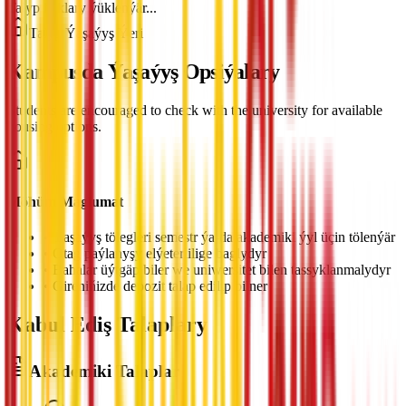
Talyp haklary ýüklenýär...
Talyp Ýaşaýyş Ýeri
Kampusda Ýaşaýyş Opsiýalary
Students are encouraged to check with the university for available
housing options.
Möhüm Maglumat
•
Ýaşaýyş tölegleri semestr ýa-da akademiki ýyl üçin tölenýär
•
Otag paýlanyşy elýeterlilige baglydyr
•
Bahalar üýtgäp biler we uniwersitet bilen tassyklanmalydyr
•
Gireniňizde depozit talap edilip bilner
Kabul Ediş Talaplary
Akademiki Talaplar