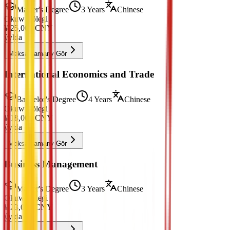
Master's Degree
3 Years
Chinese
Okuw Tölegi
¥
25,000
CNY
ýylda
Maksatnamany Gör
International Economics and Trade
Bachelor's Degree
4 Years
Chinese
Okuw Tölegi
¥
18,000
CNY
ýylda
Maksatnamany Gör
Business Management
Master's Degree
3 Years
Chinese
Okuw Tölegi
¥
23,000
CNY
ýylda