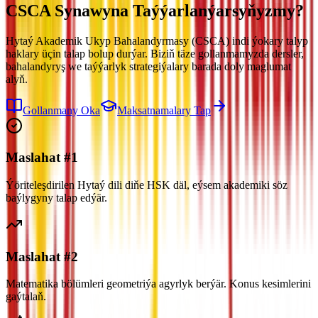
CSCA Synawyna
Taýýarlanýarsyňyzmy?
Hytaý Akademik Ukyp Bahalandyrmasy (CSCA) indi ýokary talyp
haklary üçin talap bolup durýar. Biziň täze gollanmamyzda dersler,
bahalandyryş we taýýarlyk strategiýalary barada doly maglumat
alyň.
Gollanmany Oka
Maksatnamalary Tap
Maslahat #1
Ýöriteleşdirilen Hytaý dili diňe HSK däl, eýsem akademiki söz
baýlygyny talap edýär.
Maslahat #2
Matematika bölümleri geometriýa agyrlyk berýär. Konus kesimlerini
gaýtalaň.