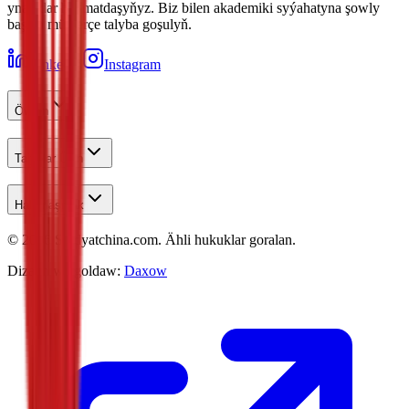
ynamdar hyzmatdaşyňyz. Biz bilen akademiki syýahatyna şowly
başlan müňlerçe talyba goşulyň.
LinkedIn
Instagram
Öwren
Talyplar Üçin
Habarlaşmak
©
2026
Studyatchina.com.
Ähli hukuklar goralan.
Dizaýn we goldaw:
Daxow