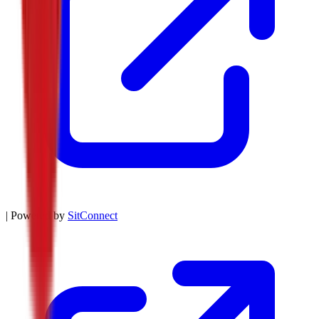
| Powered by
SitConnect