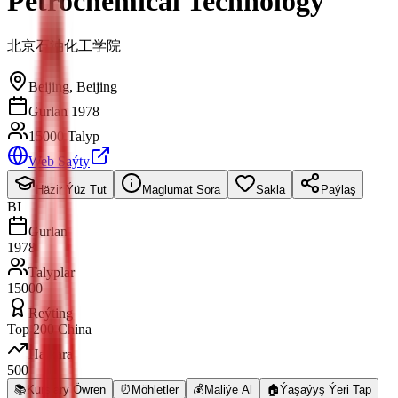
Petrochemical Technology
北京石油化工学院
Beijing
,
Beijing
Gurlan 1978
15000 Talyp
Web Saýty
Häzir Ýüz Tut
Maglumat Sora
Sakla
Paýlaş
BI
Gurlan
1978
Talyplar
15000
Reýting
Top 200 China
Halkara
500
📚
Kurslary Öwren
⏰
Möhletler
💰
Maliýe Al
🏠
Ýaşaýyş Ýeri Tap