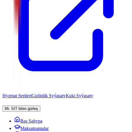
Hyzmat Şertleri
Gizlinlik Syýasaty
Kuki Syýasaty
Mr. SIT bilen gürleş
Baş Sahypa
Maksatnamalar