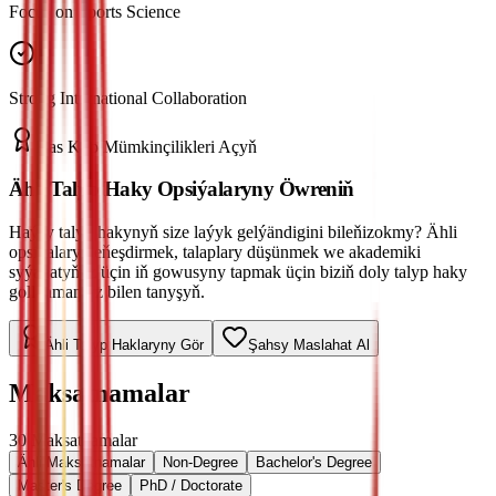
Focus on Sports Science
Strong International Collaboration
Has Köp Mümkinçilikleri Açyň
Ähli Talyp Haky Opsiýalaryny Öwreniň
Haýsy talyp hakynyň size laýyk gelýändigini bileňizokmy? Ähli
opsiýalary deňeşdirmek, talaplary düşünmek we akademiki
syýahatyňyz üçin iň gowusyny tapmak üçin biziň doly talyp haky
gollanmamyz bilen tanyşyň.
Ähli Talyp Haklaryny Gör
Şahsy Maslahat Al
Maksatnamalar
30
Maksatnamalar
Ähli Maksatnamalar
Non-Degree
Bachelor's Degree
Master's Degree
PhD / Doctorate