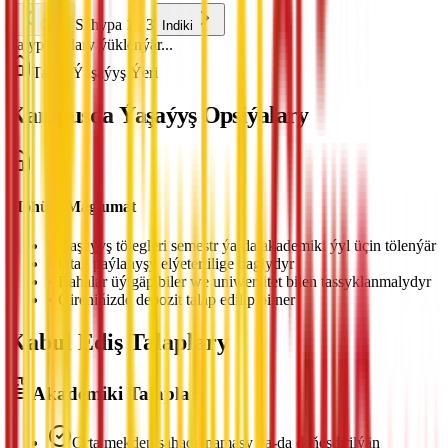
Sahypa 1 / 3
Öňki
Indiki
Talyp haklary ýüklenýär...
Talyp Ýaşaýyş Ýeri
Kampusda Ýaşaýyş Opsiýalary
Möhüm Maglumat
•
Ýaşaýyş tölegleri semestr ýa-da akademiki ýyl üçin tölenýär
•
Otag paýlanyşy elýeterlilige baglydyr
•
Bahalar üýtgäp biler we uniwersitet bilen tassyklanmalydyr
•
Gireniňizde depozit talap edilip bilner
Kabul Ediş Talaplary
Akademiki Talaplar
Orta mekdep şahadatnamasy ýa-da deňeşdirilýän