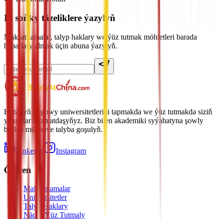
Iň soňky täzeliklere ýazylyň
Maksatnamalar, talyp haklary we ýüz tutmak möhletleri barada
habarlary almak üçin abuna ýazylyň.
Hytaýyň iň gowy uniwersitetlerini tapmakda we ýüz tutmakda siziň
ynamdar hyzmatdaşyňyz. Biz bilen akademiki syýahatyna şowly
başlan müňlerçe talyba goşulyň.
LinkedIn
Instagram
Öwren
Maksatnamalar
Uniwersitetler
Talyp Haklary
Nädip Ýüz Tutmaly