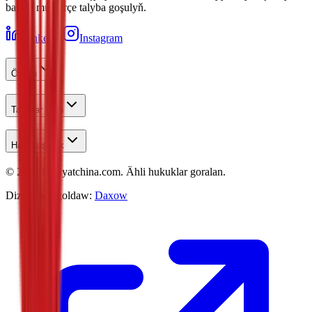
başlan müňlerçe talyba goşulyň.
LinkedIn
Instagram
Öwren
Talyplar Üçin
Habarlaşmak
©
2026
Studyatchina.com.
Ähli hukuklar goralan.
Dizaýn we goldaw:
Daxow