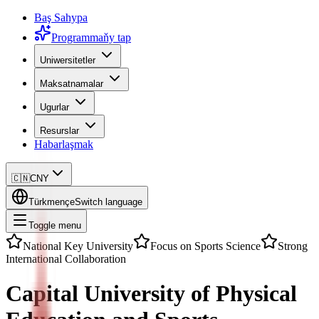
Baş Sahypa
Programmaňy tap
Uniwersitetler
Maksatnamalar
Ugurlar
Resurslar
Habarlaşmak
🇨🇳
CNY
Türkmençe
Switch language
Toggle menu
National Key University
Focus on Sports Science
Strong
International Collaboration
Capital University of Physical