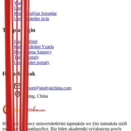
Watch
Listen
Köp Sorulýan Soraglar
Uniwersitetler üçin
Talyplar Üçin
Hasap Döret
Kabul Edişligi Yzarla
Resminama Sanawy
Talyp Portaly
Uniwersitet portaly
Habarlaşmak
support@studyatchina.com
Beijing, China
Hytaýyň iň gowy uniwersitetlerini tapmakda we ýüz tutmakda siziň
ynamdar hyzmatdaşyňyz. Biz bilen akademiki syýahatyna şowly