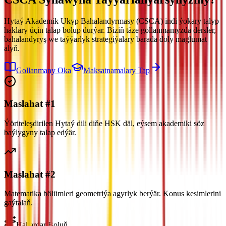
Hytaý Akademik Ukyp Bahalandyrmasy (CSCA) indi ýokary talyp
haklary üçin talap bolup durýar. Biziň täze gollanmamyzda dersler,
bahalandyryş we taýýarlyk strategiýalary barada doly maglumat
alyň.
Gollanmany Oka
Maksatnamalary Tap
Maslahat #1
Ýöriteleşdirilen Hytaý dili diňe HSK däl, eýsem akademiki söz
baýlygyny talap edýär.
Maslahat #2
Matematika bölümleri geometriýa agyrlyk berýär. Konus kesimlerini
gaýtalaň.
Habardar Boluň