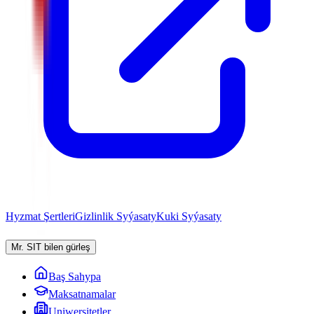
Hyzmat Şertleri
Gizlinlik Syýasaty
Kuki Syýasaty
Mr. SIT bilen gürleş
Baş Sahypa
Maksatnamalar
Uniwersitetler