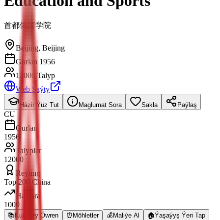
Education and Sports
首都体育学院
Beijing
,
Beijing
Gurlan 1956
12000 Talyp
Web Saýty
Häzir Ýüz Tut
Maglumat Sora
Sakla
Paýlaş
CU
Gurlan
1956
Talyplar
12000
Reýting
Top 200 China
Halkara
1000
📚
Kurslary Öwren
⏰
Möhletler
💰
Maliýe Al
🏠
Ýaşaýyş Ýeri Tap