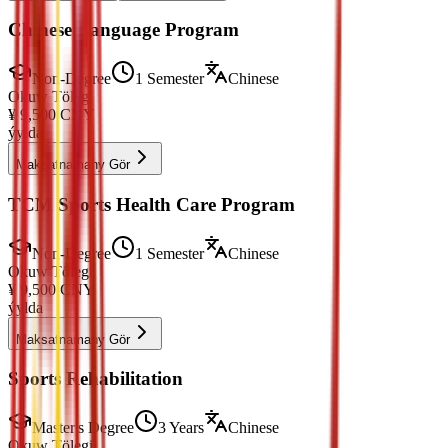
Chinese Language Program
Non-Degree
1 Semester
Chinese
Okuw Tölegi
¥
9,500
CNY
ýylda
Maksatnamany Gör
TCM Sports Health Care Program
Non-Degree
1 Semester
Chinese
Okuw Tölegi
¥
9,500
CNY
ýylda
Maksatnamany Gör
Sports Rehabilitation
Master's Degree
3 Years
Chinese
Okuw Tölegi