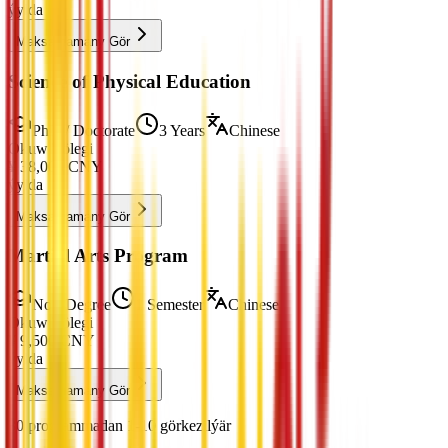
ýylda
Maksatnamany Gör
Science of Physical Education
PhD / Doctorate
3 Years
Chinese
Okuw Tölegi
¥
38,000
CNY
ýylda
Maksatnamany Gör
Martial Arts Program
Non-Degree
1 Semester
Chinese
Okuw Tölegi
¥
9,500
CNY
ýylda
Maksatnamany Gör
30 programmadan 1-10 görkezilýär