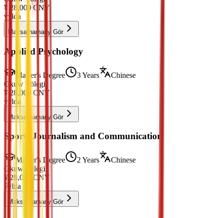
¥
28,000
CNY
ýylda
Maksatnamany Gör
Applied Psychology
Master's Degree
3 Years
Chinese
Okuw Tölegi
¥
28,000
CNY
ýylda
Maksatnamany Gör
Sports Journalism and Communication
Master's Degree
2 Years
Chinese
Okuw Tölegi
¥
28,000
CNY
ýylda
Maksatnamany Gör