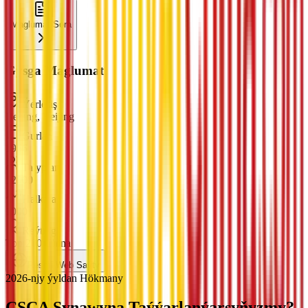
Maglumat Sora
Gysga Maglumat
Ýerleşiş
Beijing, Beijing
Gurlan
1956
Talyplar
12000
Halkara
1000
Reýting
Top 200 China
Resmi Web Saýty
2026-njy ýyldan Hökmany
CSCA Synawyna
Taýýarlanýarsyňyzmy?