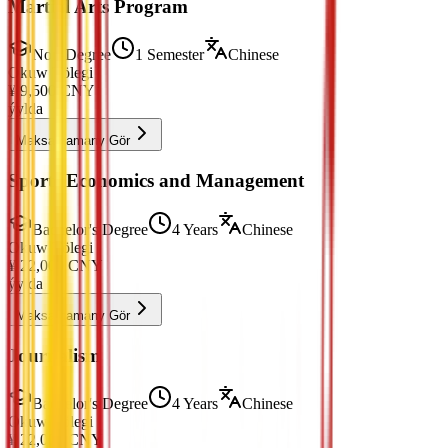
Martial Arts Program
Non-Degree
1 Semester
Chinese
Okuw Tölegi
¥
9,500
CNY
ýylda
Maksatnamany Gör
Sports Economics and Management
Bachelor's Degree
4 Years
Chinese
Okuw Tölegi
¥
22,000
CNY
ýylda
Maksatnamany Gör
Journalism
Bachelor's Degree
4 Years
Chinese
Okuw Tölegi
¥
22,000
CNY