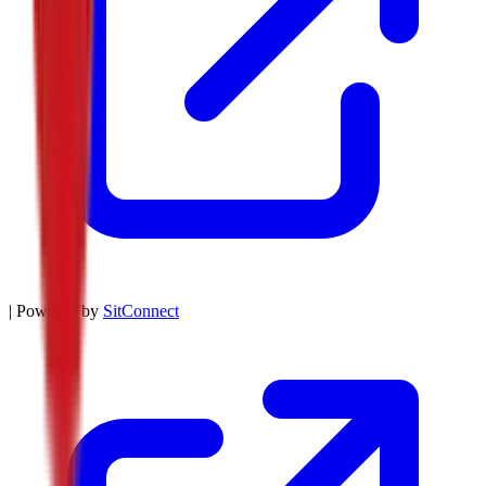
| Powered by
SitConnect