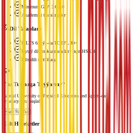
Minimum GPA 3.0/4.0
Akademiki transkriptler
Dil Talaplary
IELTS 6.0 ýa-da TOEFL 80+
Hytaý dili maksatnamalary üçin HSK 4
Iňlis dili sertifikaty
Ýüz Tutmaga Taýýarmy?
Capital University of Physical Education and Sports-da
syýahatyňyza başlaň
Häzir Ýüz Tut
Çalt Hereketler