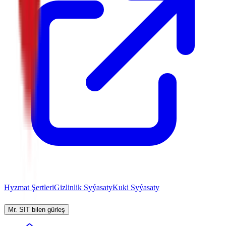
Hyzmat Şertleri
Gizlinlik Syýasaty
Kuki Syýasaty
Mr. SIT bilen gürleş