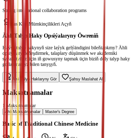
Strong international collaboration programs
Has Köp Mümkinçilikleri Açyň
Ähli Talyp Haky Opsiýalaryny Öwreniň
Haýsy talyp hakynyň size laýyk gelýändigini bileňizokmy? Ähli
opsiýalary deňeşdirmek, talaplary düşünmek we akademiki
syýahatyňyz üçin iň gowusyny tapmak üçin biziň doly talyp haky
gollanmamyz bilen tanyşyň.
Ähli Talyp Haklaryny Gör
Şahsy Maslahat Al
Maksatnamalar
1
Maksatnamalar
Ähli Maksatnamalar
Master's Degree
Basic of Traditional Chinese Medicine