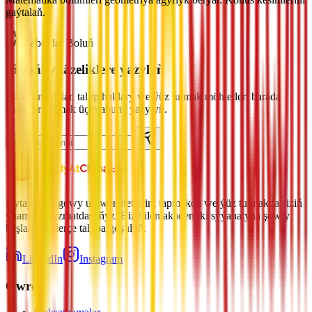
gaýtalaň.
Habardar Boluň
Iň soňky täzeliklere ýazylyň
Maksatnamalar, talyp haklary we ýüz tutmak möhletleri barada
habarlary almak üçin abuna ýazylyň.
Hytaýyň iň gowy uniwersitetlerini tapmakda we ýüz tutmakda siziň
ynamdar hyzmatdaşyňyz. Biz bilen akademiki syýahatyna şowly
başlan müňlerçe talyba goşulyň.
LinkedIn
Instagram
Öwren