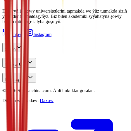
Hytaýyň iň gowy uniwersitetlerini tapmakda we ýüz tutmakda siziň
ynamdar hyzmatdaşyňyz. Biz bilen akademiki syýahatyna şowly
başlan müňlerçe talyba goşulyň.
LinkedIn
Instagram
Öwren
Talyplar Üçin
Habarlaşmak
©
2026
Studyatchina.com.
Ähli hukuklar goralan.
Dizaýn we goldaw:
Daxow