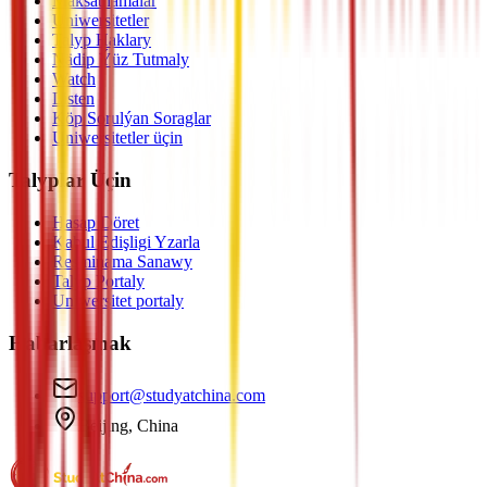
Maksatnamalar
Uniwersitetler
Talyp Haklary
Nädip Ýüz Tutmaly
Watch
Listen
Köp Sorulýan Soraglar
Uniwersitetler üçin
Talyplar Üçin
Hasap Döret
Kabul Edişligi Yzarla
Resminama Sanawy
Talyp Portaly
Uniwersitet portaly
Habarlaşmak
support@studyatchina.com
Beijing, China