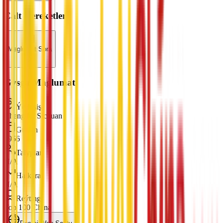
Çalt Hereketler
Maglumat Sora
Gysga Maglumat
Ýerleşiş
Chengdu, Sichuan
Gurlan
1956
Talyplar
N/A
Halkara
N/A
Reýting
Top 100 China