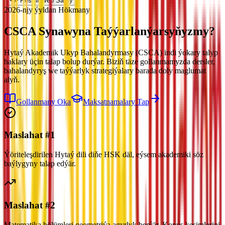
Resmi Web Saýty
2026-njy ýyldan Hökmany
CSCA Synawyna
Taýýarlanýarsyňyzmy?
Hytaý Akademik Ukyp Bahalandyrmasy (CSCA) indi ýokary talyp
haklary üçin talap bolup durýar. Biziň täze gollanmamyzda dersler,
bahalandyryş we taýýarlyk strategiýalary barada doly maglumat
alyň.
Gollanmany Oka
Maksatnamalary Tap
Maslahat #1
Ýöriteleşdirilen Hytaý dili diňe HSK däl, eýsem akademiki söz
baýlygyny talap edýär.
Maslahat #2
Matematika bölümleri geometriýa agyrlyk berýär. Konus kesimlerini