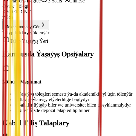
Master's Degree
3 Years
Chinese
Okuw Tölegi
¥
30,000
CNY
ýylda
Maksatnamany Gör
Talyp haklary ýüklenýär...
Talyp Ýaşaýyş Ýeri
Kampusda Ýaşaýyş Opsiýalary
Möhüm Maglumat
•
Ýaşaýyş tölegleri semestr ýa-da akademiki ýyl üçin tölenýär
•
Otag paýlanyşy elýeterlilige baglydyr
•
Bahalar üýtgäp biler we uniwersitet bilen tassyklanmalydyr
•
Gireniňizde depozit talap edilip bilner
Kabul Ediş Talaplary