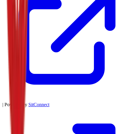
| Powered by
SitConnect