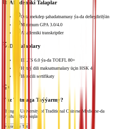
Akademiki Talaplar
Orta mekdep şahadatnamasy ýa-da deňeşdirilýän
Minimum GPA 3.0/4.0
Akademiki transkriptler
Dil Talaplary
IELTS 6.0 ýa-da TOEFL 80+
Hytaý dili maksatnamalary üçin HSK 4
Iňlis dili sertifikaty
Ýüz Tutmaga Taýýarmy?
Chengdu University of Traditional Chinese Medicine-da
syýahatyňyza başlaň
Häzir Ýüz Tut