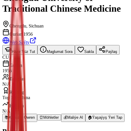
Traditional Chinese Medicine
Chengdu
,
Sichuan
Gurlan 1956
Web Saýty
Häzir Ýüz Tut
Maglumat Sora
Sakla
Paýlaş
CU
Gurlan
1956
Talyplar
N/A
Reýting
Top 100 China
Halkara
N/A
📚
Kurslary Öwren
⏰
Möhletler
💰
Maliýe Al
🏠
Ýaşaýyş Ýeri Tap