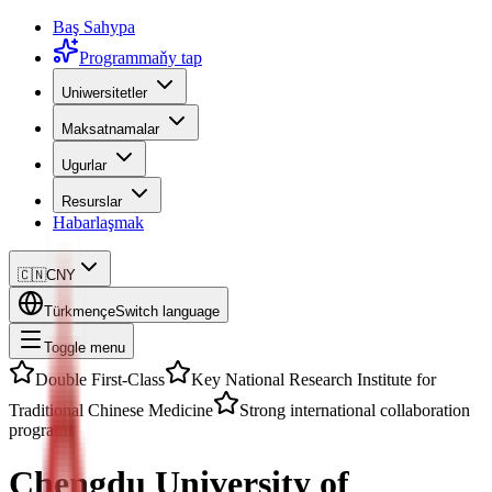
Baş Sahypa
Programmaňy tap
Uniwersitetler
Maksatnamalar
Ugurlar
Resurslar
Habarlaşmak
🇨🇳
CNY
Türkmençe
Switch language
Toggle menu
Double First-Class
Key National Research Institute for
Traditional Chinese Medicine
Strong international collaboration
programs
Chengdu University of