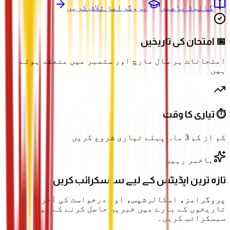
گائیڈ پڑھیں
پروگرامز تلاش کریں
📅 امتحان کی تاریخیں
امتحانات ہر سال مارچ اور ستمبر میں منعقد ہوتے
ہیں
⏱️ تیاری کا وقت
کم از کم 3 ماہ پہلے تیاری شروع کریں
باخبر رہیں
تازہ ترین اپڈیٹس کے لیے سبسکرائب کریں
پروگرامز، اسکالرشپس، اور درخواست کی آخری
تاریخوں کے بارے میں خبریں حاصل کرنے کے لیے
سبسکرائب کریں۔