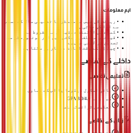
اہم معلومات
•
رہائش کی فیس فی سمسٹر یا تعلیمی سال کے حساب
سے ادا کی جاتی ہے
•
کمرے کی الاٹمنٹ دستیابی سے مشروط ہے
•
قیمتیں مختلف ہو سکتی ہیں اور یونیورسٹی سے
تصدیق کر لینی چاہیے
•
چیک اِن کے وقت ڈپازٹ درکار ہو سکتا ہے
داخلے کے تقاضے
تعلیمی تقاضے
ہائی اسکول ڈپلوما یا اس کے مساوی
کم از کم GPA 3.0/4.0
تعلیمی ٹرانسکرپٹس
زبان کے تقاضے