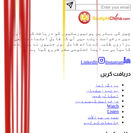
چین کی بہترین یونیورسٹیوں کو دریافت کرنے اور ان
میں درخواست دینے میں آپ کا قابلِ اعتماد ساتھی۔
ہزاروں طلبہ کے ساتھ شامل ہوں جنہوں نے ہمارے ساتھ
کامیابی سے اپنا تعلیمی سفر شروع کیا ہے۔
LinkedIn
Instagram
دریافت کریں
پروگرامز
یونیورسٹیاں
اسکالرشپس
درخواست کیسے دیں
Watch
Listen
عمومی سوالات
جامعات کے لیے