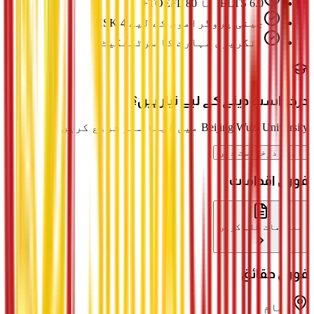
IELTS 6.0 یا TOEFL 80+
چینی پروگراموں کے لیے HSK 4
انگریزی مہارت کا سرٹیفکیٹ
درخواست دینے کے لیے تیار ہیں؟
Beijing Wuzi University میں اپنا سفر شروع کریں
ابھی درخواست دیں
فوری اقدامات
معلومات طلب کریں
فوری حقائق
مقام