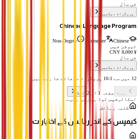
فی سال
پروگرام دیکھیں
Chinese Language Program
Non-Degree
1 Semester
Chinese
ٹیوشن فیس
CNY
8,000
¥
فی سال
پروگرام دیکھیں
12 میں سے 1-10 پروگرام دکھائے جا رہے ہیں
صفحہ 1 از 2
پچھلا
اگلا
اسکالرشپس لوڈ ہو رہی ہیں...
طلبہ رہائش
کیمپس کے اندر رہائش کے اختیارات