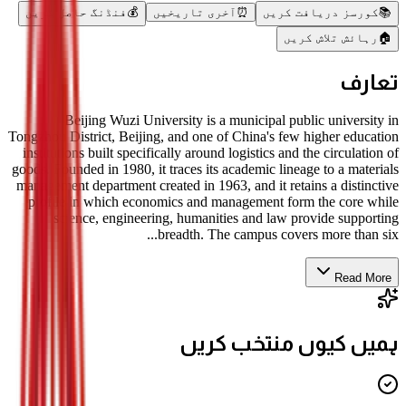
📚
کورسز دریافت کریں
⏰
آخری تاریخیں
💰
فنڈنگ حاصل کریں
🏠
رہائش تلاش کریں
تعارف
Beijing Wuzi University is a municipal public university in
Tongzhou District, Beijing, and one of China's few higher education
institutions built specifically around logistics and the circulation of
goods. Founded in 1980, it traces its academic lineage to a materials
management department created in 1963, and it retains a distinctive
profile in which economics and management form the core while
science, engineering, humanities and law provide supporting
breadth. The campus covers more than six...
Read More
ہمیں کیوں منتخب کریں