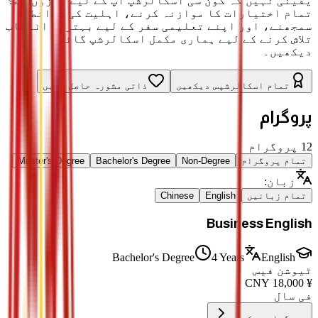
یقینی نہیں کہ کون سی اسکالرشپ آپ کے لیے موزوں ہے؟
تمام اختیارات کا موازنہ کرنے، اہلیت کی شرائط
سمجھنے، اور اپنے تعلیمی سفر کے لیے بہترین انتخاب
تلاش کرنے کے لیے ہماری مکمل اسکالرشپ گائیڈ
دیکھیں۔
تمام اسکالرشپس دیکھیں
ذاتی مشورہ حاصل کریں
پروگرام
12
پروگرام
تمام پروگرام
Non-Degree
Bachelor's Degree
Master's Degree
زبان
:
تمام زبانیں
English
Chinese
Business English
Bachelor's Degree
4 Years
English
ٹیوشن فیس
CNY
18,000
¥
فی سال