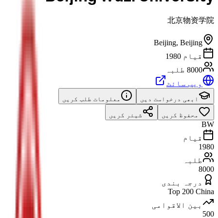
北京物资学院
Beijing
,
Beijing
قیام 1980
8000 طلبہ
ویب سائٹ
ابھی درخواست دیں
معلومات طلب کریں
محفوظ کریں
شیئر کریں
BW
قیام
1980
طلبہ
8000
درجہ بندی
Top 200 China
بین الاقوامی
500