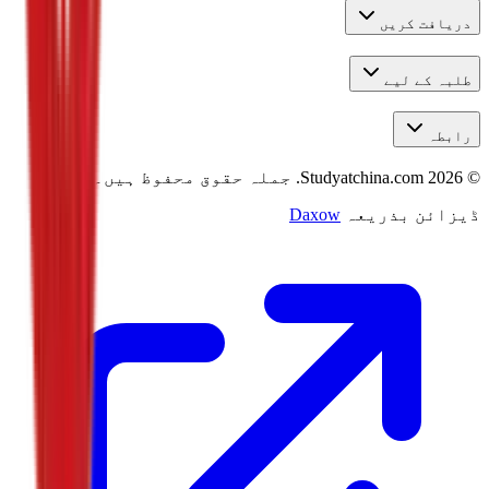
دریافت کریں
طلبہ کے لیے
رابطہ
©
2026
Studyatchina.com.
جملہ حقوق محفوظ ہیں۔
ڈیزائن بذریعہ
Daxow