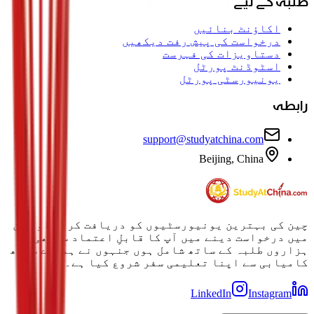
طلبہ کے لیے
اکاؤنٹ بنائیں
درخواست کی پیش رفت دیکھیں
دستاویزات کی فہرست
اسٹوڈنٹ پورٹل
یونیورسٹی پورٹل
رابطہ
support@studyatchina.com
Beijing, China
چین کی بہترین یونیورسٹیوں کو دریافت کرنے اور ان
میں درخواست دینے میں آپ کا قابلِ اعتماد ساتھی۔
ہزاروں طلبہ کے ساتھ شامل ہوں جنہوں نے ہمارے ساتھ
کامیابی سے اپنا تعلیمی سفر شروع کیا ہے۔
LinkedIn
Instagram