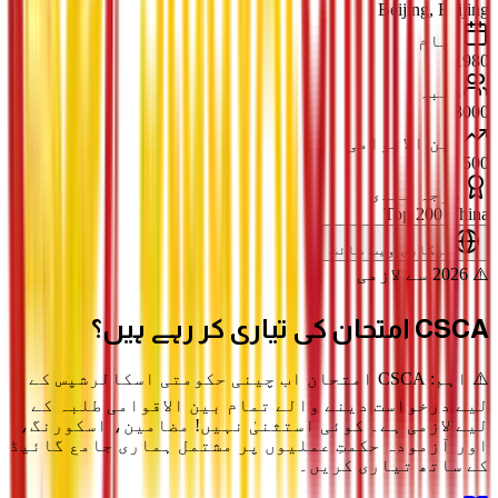
Beijing, Beijing
قیام
1980
طلبہ
8000
بین الاقوامی
500
درجہ بندی
Top 200 China
سرکاری ویب سائٹ
⚠️ 2026 سے لازمی
CSCA امتحان
کی تیاری کر رہے ہیں؟
⚠️ اہم: CSCA امتحان اب چینی حکومتی اسکالرشپس کے
لیے درخواست دینے والے تمام بین الاقوامی طلبہ کے
لیے لازمی ہے۔ کوئی استثنیٰ نہیں! مضامین، اسکورنگ،
اور آزمودہ حکمتِ عملیوں پر مشتمل ہماری جامع گائیڈ
کے ساتھ تیاری کریں۔