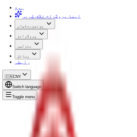
ہوم
اپنا پروگرام تلاش کریں
یونیورسٹیاں
پروگرامز
منزلیں
وسائل
رابطہ
🇨🇳
CNY
Switch language
Toggle menu