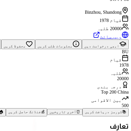
Binzhou
,
Shandong
قیام 1978
20000 طلبہ
ویب سائٹ
ابھی درخواست دیں
معلومات طلب کریں
محفوظ کریں
BU
قیام
1978
طلبہ
20000
درجہ بندی
Top 200 China
بین الاقوامی
500
📚
کورسز دریافت کریں
⏰
آخری تاریخیں
💰
فنڈنگ حاصل کریں
🏠
تعارف