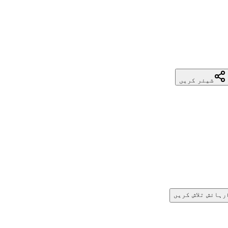
شیئر کریں
رہائش تلاش کریں