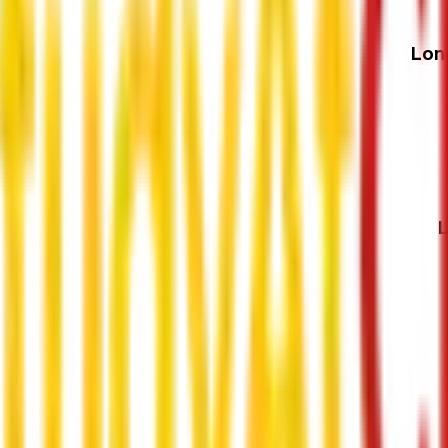
Lon
L