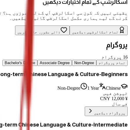
اسکالرشپ کے تمام اختیارات دیکھیں
یقینی نہیں کہ کون سی اسکالرشپ آپ کے لیے موزوں ہے؟ ت
کرنے کے لیے ہماری مکمل اسکالرشپ گائیڈ دیکھیں۔
تمام اسکالرشپس دیکھیں
ذاتی مشورہ حاصل کریں
پروگرام
16
پروگرام
تمام پروگرام
Non-Degree
Associate Degree
Bachelor's Degree
ong-term Chinese Language & Culture-Beginners
Non-Degree
1 Year
Chinese
ٹیوشن فیس
CNY
12,000
¥
فی سال
پروگرام دیکھیں
g-term Chinese Language & Culture-Intermediate