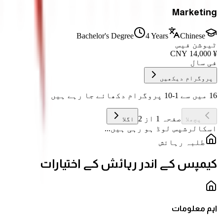
Marketing
Bachelor's Degree
4 Years
Chinese
ٹیوشن فیس
CNY
14,000
¥
فی سال
پروگرام دیکھیں
16 میں سے 1-10 پروگرام دکھائے جا رہے ہیں
صفحہ 1 از 2
پچھلا
اگلا
اسکالرشپس لوڈ ہو رہی ہیں...
طلبہ رہائش
کیمپس کے اندر رہائش کے اختیارات
اہم معلومات