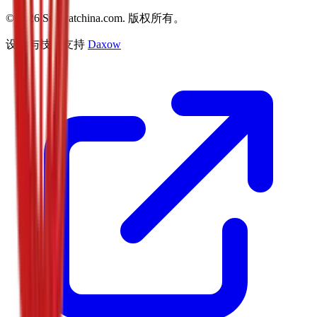
©
2026
Studyatchina.com.
版权所有。
设计与技术支持
Daxow