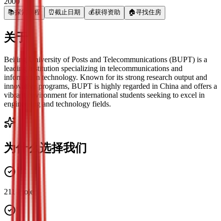
2000
📚
探索课程
⏰
截止日期
💰
获得资助
🏠
寻找住房
关于
Beijing University of Posts and Telecommunications (BUPT) is a
leading institution specializing in telecommunications and
information technology. Known for its strong research output and
innovative programs, BUPT is highly regarded in China and offers a
vibrant environment for international students seeking to excel in
engineering and technology fields.
为什么选择我们
211 Project