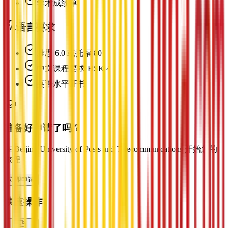
学术成绩单
语言要求
雅思 6.0 或托福 80+
中文课程要求 HSK 4
英语水平证书
准备好申请了吗？
在 Beijing University of Posts and Telecommunications 开始您的
旅程
立即申请
快速操作