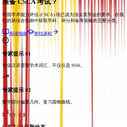
准备
CSCA 考试？
中国学术能力评估 (CSCA) 现已成为顶尖奖学金的要求。在我
们的新综合指南中获取学科、评分和备考策略的完整分类。
阅读指南
查找课程
专家提示 #1
专业汉语需要学术词汇，不仅仅是 HSK。
专家提示 #2
数学部分偏重几何。复习圆锥曲线。
保持更新