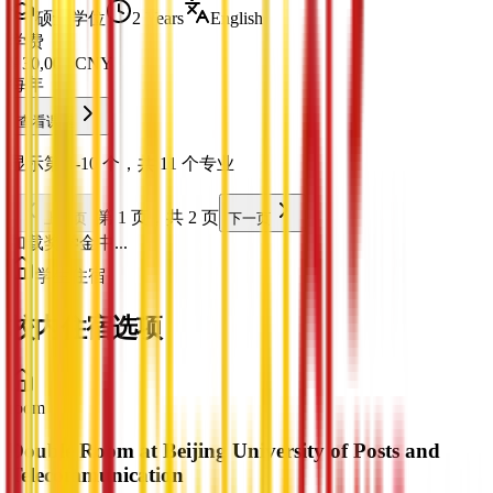
硕士学位
2 Years
English
学费
¥
30,000
CNY
每年
查看课程
显示第 1-10 个，共 11 个专业
第 1 页，共 2 页
上一页
下一页
加载奖学金中...
学生住宿
校内住宿选项
room
Double Room at Beijing University of Posts and
Telecommunication