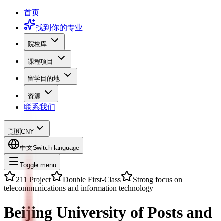
首页
找到你的专业
院校库
课程项目
留学目的地
资源
联系我们
🇨🇳
CNY
中文
Switch language
Toggle menu
211 Project
Double First-Class
Strong focus on
telecommunications and information technology
Beijing University of Posts and