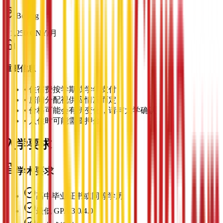
Beijing
¥
1,250
CNY
/
月
重要信息
•
住宿费按学期或学年支付
•
房间分配视供应情况而定
•
价格可能会有所变化，请与大学确认
•
入住时可能需要押金
入学要求
学术要求
高中毕业证书或同等学历
最低 GPA 3.0/4.0