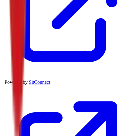
| Powered by
SitConnect