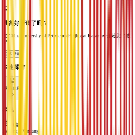
准备好申请了吗？
在 China University of Petroleum-Beijing at Karamay 开始您的旅
程
立即申请
快速操作
索取信息
概况
地点
Karamay, Xinjiang