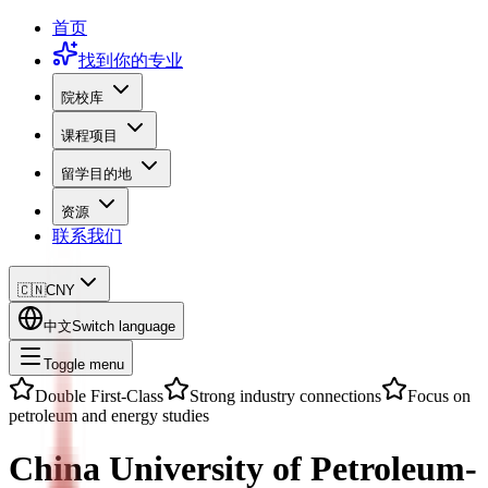
首页
找到你的专业
院校库
课程项目
留学目的地
资源
联系我们
🇨🇳
CNY
中文
Switch language
Toggle menu
Double First-Class
Strong industry connections
Focus on
petroleum and energy studies
China University of Petroleum-