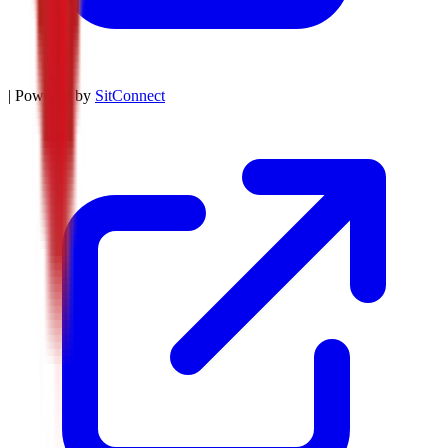
| Powered by
SitConnect