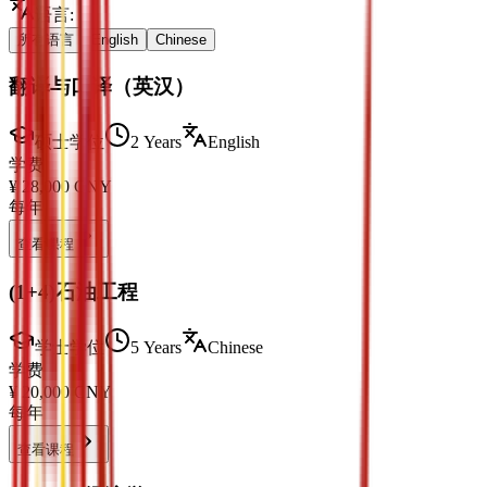
语言
:
所有语言
English
Chinese
翻译与口译（英汉）
硕士学位
2 Years
English
学费
¥
28,000
CNY
每年
查看课程
(1+4)石油工程
学士学位
5 Years
Chinese
学费
¥
20,000
CNY
每年
查看课程