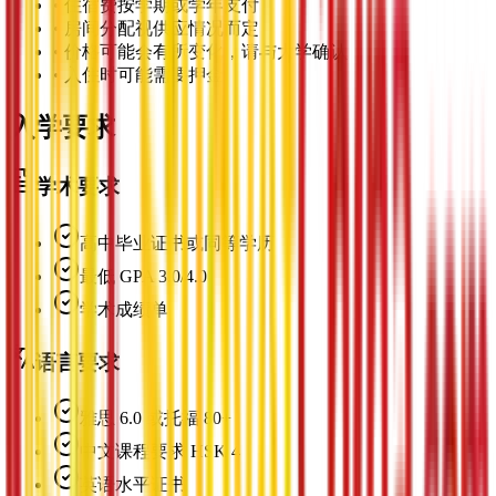
•
住宿费按学期或学年支付
•
房间分配视供应情况而定
•
价格可能会有所变化，请与大学确认
•
入住时可能需要押金
入学要求
学术要求
高中毕业证书或同等学历
最低 GPA 3.0/4.0
学术成绩单
语言要求
雅思 6.0 或托福 80+
中文课程要求 HSK 4
英语水平证书