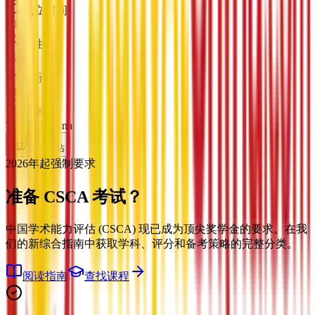
成立时间
2011
学生
15000
国际
500
排名
Top 100 China
官方网站
2026年起强制要求
准备
CSCA 考试？
中国学术能力评估 (CSCA) 现已成为顶尖奖学金的要求。在我
们的新综合指南中获取学科、评分和备考策略的完整分类。
阅读指南
查找课程