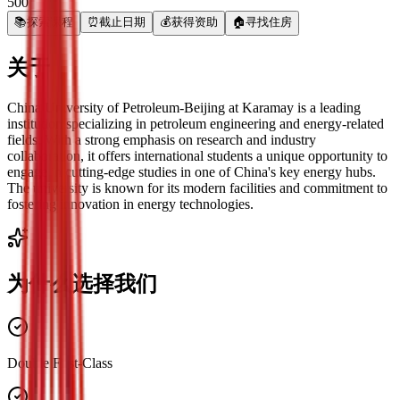
500
📚
探索课程
⏰
截止日期
💰
获得资助
🏠
寻找住房
关于
China University of Petroleum-Beijing at Karamay is a leading
institution specializing in petroleum engineering and energy-related
fields. With a strong emphasis on research and industry
collaboration, it offers international students a unique opportunity to
engage in cutting-edge studies in one of China's key energy hubs.
The university is known for its modern facilities and commitment to
fostering innovation in energy technologies.
为什么选择我们
Double First-Class