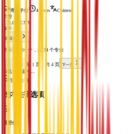
博士学位
4 Years
Chinese
学费
¥
35,000
CNY
每年
查看课程
显示第 1-10 个，共 34 个专业
第 1 页，共 4 页
上一页
下一页
加载奖学金中...
学生住宿
校内住宿选项
重要信息