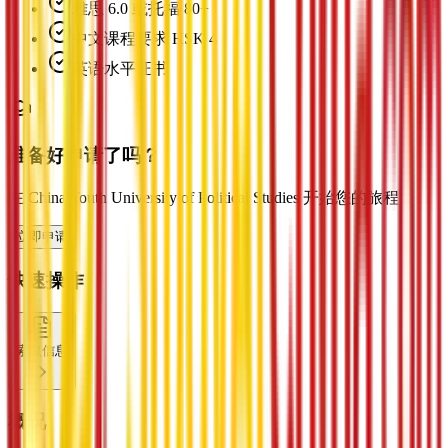
雅思 6.0 或托福 80+
中文课程要求 HSK 4
英语水平证书
准备好申请了吗？
在 China Youth University of Political Studies 开始您的旅程
立即申请
快速操作
索取信息
概况