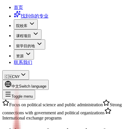
首页
找到你的专业
院校库
课程项目
留学目的地
资源
联系我们
🇨🇳
CNY
中文
Switch language
Toggle menu
Focus on political science and public administration
Strong
connections with government and political organizations
International exchange programs