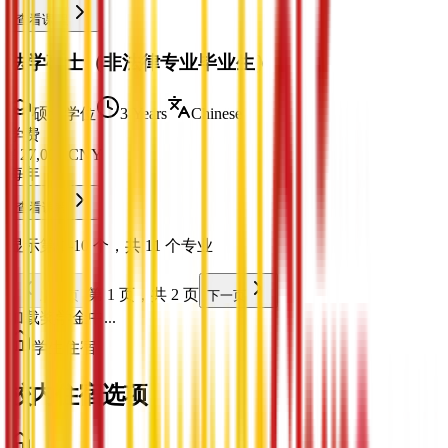
查看课程
法学硕士（非法律专业毕业生）
硕士学位
3 Years
Chinese
学费
¥
27,000
CNY
每年
查看课程
显示第 1-10 个，共 11 个专业
第 1 页，共 2 页
上一页
下一页
加载奖学金中...
学生住宿
校内住宿选项