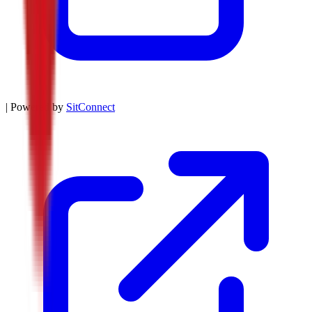
| Powered by
SitConnect