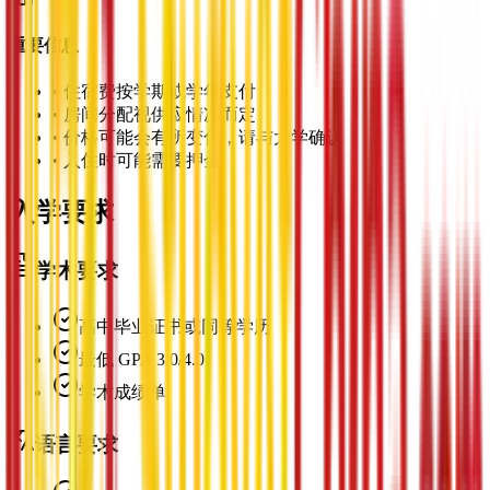
重要信息
•
住宿费按学期或学年支付
•
房间分配视供应情况而定
•
价格可能会有所变化，请与大学确认
•
入住时可能需要押金
入学要求
学术要求
高中毕业证书或同等学历
最低 GPA 3.0/4.0
学术成绩单
语言要求