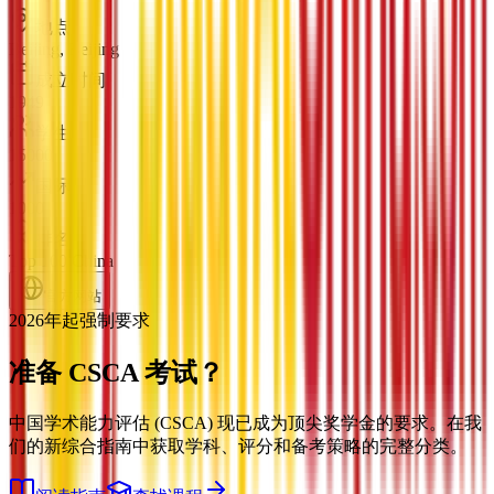
地点
Beijing, Beijing
成立时间
1949
学生
15000
国际
1000
排名
Top 100 China
官方网站
2026年起强制要求
准备
CSCA 考试？
中国学术能力评估 (CSCA) 现已成为顶尖奖学金的要求。在我
们的新综合指南中获取学科、评分和备考策略的完整分类。