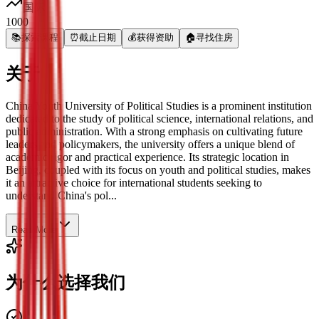
国际
1000
📚
探索课程
⏰
截止日期
💰
获得资助
🏠
寻找住房
关于
China Youth University of Political Studies is a prominent institution
dedicated to the study of political science, international relations, and
public administration. With a strong emphasis on cultivating future
leaders and policymakers, the university offers a unique blend of
academic rigor and practical experience. Its strategic location in
Beijing, coupled with its focus on youth and political studies, makes
it an attractive choice for international students seeking to
understand China's pol...
Read More
为什么选择我们