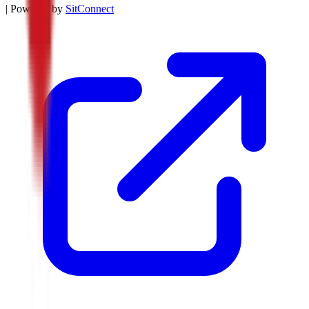
| Powered by
SitConnect