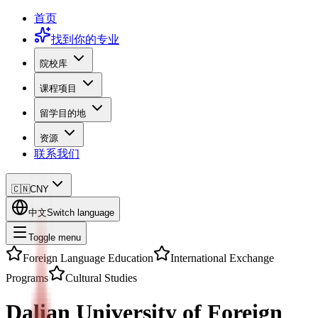
首页
找到你的专业
院校库
课程项目
留学目的地
资源
联系我们
🇨🇳
CNY
中文
Switch language
Toggle menu
Foreign Language Education
International Exchange
Programs
Cultural Studies
Dalian University of Foreign