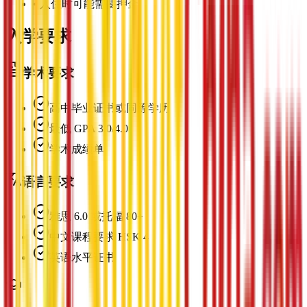
•
入住时可能需要押金
入学要求
学术要求
高中毕业证书或同等学历
最低 GPA 3.0/4.0
学术成绩单
语言要求
雅思 6.0 或托福 80+
中文课程要求 HSK 4
英语水平证书