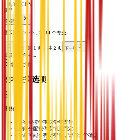
¥
18,300
CNY
每年
查看课程
显示第 1-10 个，共 14 个专业
第 1 页，共 2 页
上一页
下一页
加载奖学金中...
学生住宿
校内住宿选项
重要信息
•
住宿费按学期或学年支付
•
房间分配视供应情况而定
•
价格可能会有所变化，请与大学确认