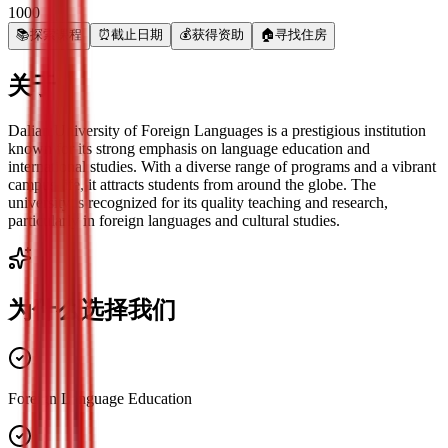
1000
📚
探索课程
⏰
截止日期
💰
获得资助
🏠
寻找住房
关于
Dalian University of Foreign Languages is a prestigious institution
known for its strong emphasis on language education and
international studies. With a diverse range of programs and a vibrant
campus life, it attracts students from around the globe. The
university is recognized for its quality teaching and research,
particularly in foreign languages and cultural studies.
为什么选择我们
Foreign Language Education