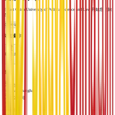
在 East China University of Political Science and Law 开始您的旅
程
立即申请
快速操作
索取信息
概况
地点
Shanghai, Shanghai
成立时间
1952
学生