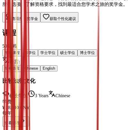
所有选项，了解资格要求，找到最适合您学术之旅的奖学金。
查看所有奖学金
获取个性化建议
课程
50
课程
所有课程
非学位
学士学位
硕士学位
博士学位
语言
:
所有语言
Chinese
English
比较法律文化
硕士学位
3 Years
Chinese
学费
¥
28,000
CNY
每年
查看课程