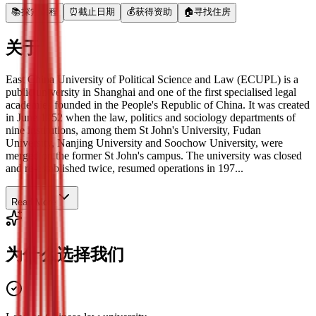
📚
探索课程
⏰
截止日期
💰
获得资助
🏠
寻找住房
关于
East China University of Political Science and Law (ECUPL) is a
public university in Shanghai and one of the first specialised legal
academies founded in the People's Republic of China. It was created
in June 1952 when the law, politics and sociology departments of
nine institutions, among them St John's University, Fudan
University, Nanjing University and Soochow University, were
merged on the former St John's campus. The university was closed
and re-established twice, resumed operations in 197...
Read More
为什么选择我们