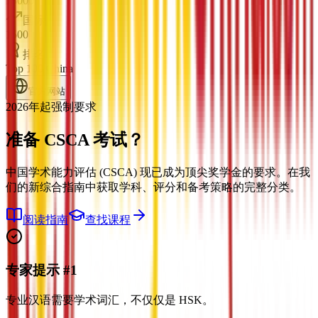
18000
国际
1500
排名
Top 100 China
官方网站
2026年起强制要求
准备
CSCA 考试？
中国学术能力评估 (CSCA) 现已成为顶尖奖学金的要求。在我
们的新综合指南中获取学科、评分和备考策略的完整分类。
阅读指南
查找课程
专家提示 #1
专业汉语需要学术词汇，不仅仅是 HSK。