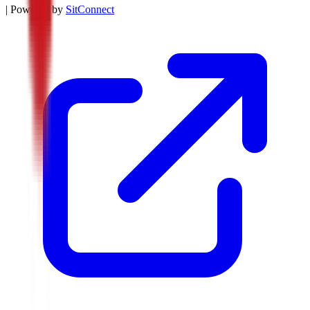
| Powered by
SitConnect