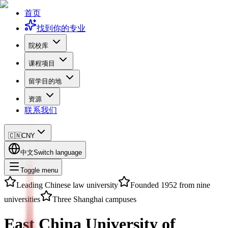
首页
找到你的专业
院校库
课程项目
留学目的地
资源
联系我们
🇨🇳
CNY
中文
Switch language
Toggle menu
Leading Chinese law university
Founded 1952 from nine
universities
Three Shanghai campuses
East China University of