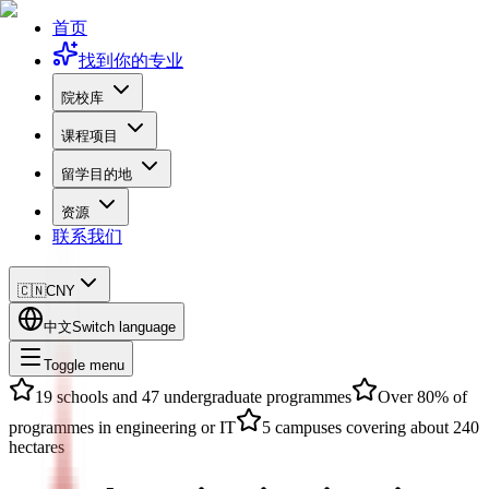
首页
找到你的专业
院校库
课程项目
留学目的地
资源
联系我们
🇨🇳
CNY
中文
Switch language
Toggle menu
19 schools and 47 undergraduate programmes
Over 80% of
programmes in engineering or IT
5 campuses covering about 240
hectares