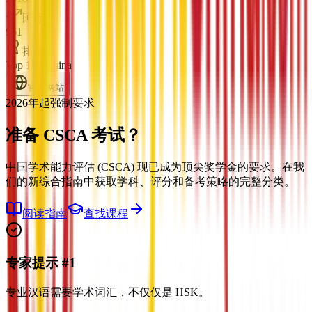
国际
961
排名
Top 100 China
官方网站
2026年起强制要求
准备
CSCA 考试？
中国学术能力评估 (CSCA) 现已成为顶尖奖学金的要求。在我
们的新综合指南中获取学科、评分和备考策略的完整分类。
阅读指南
查找课程
专家提示 #1
专业汉语需要学术词汇，不仅仅是 HSK。