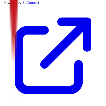
| Powered by
SitConnect