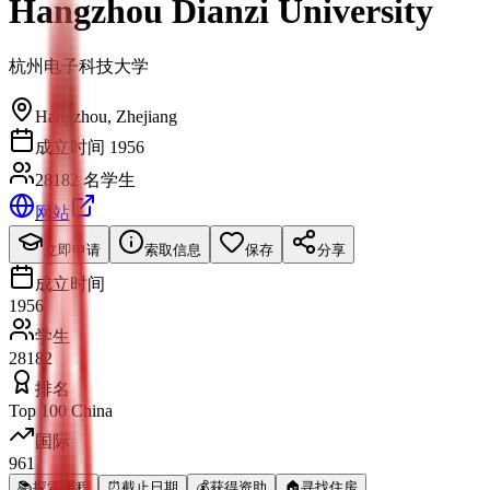
Hangzhou Dianzi University
杭州电子科技大学
Hangzhou
,
Zhejiang
成立时间 1956
28182 名学生
网站
立即申请
索取信息
保存
分享
成立时间
1956
学生
28182
排名
Top 100 China
国际
961
📚
探索课程
⏰
截止日期
💰
获得资助
🏠
寻找住房