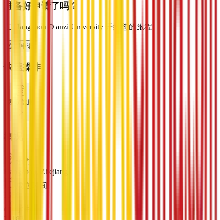
准备好申请了吗？
在 Hangzhou Dianzi University 开始您的旅程
立即申请
快速操作
索取信息
概况
地点
Hangzhou, Zhejiang
成立时间
1956
学生
28182