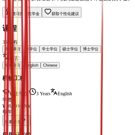
查看所有奖学金
获取个性化建议
课程
35
课程
所有课程
非学位
学士学位
硕士学位
博士学位
语言
:
所有语言
English
Chinese
机械工程
硕士学位
3 Years
English
学费
¥
28,000
CNY
每年
查看课程