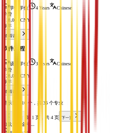
学士学位
4 Years
Chinese
学费
¥
18,000
CNY
每年
查看课程
软件工程
硕士学位
3 Years
Chinese
学费
¥
28,000
CNY
每年
查看课程
显示第 1-10 个，共 35 个专业
第 1 页，共 4 页
上一页
下一页
加载奖学金中...