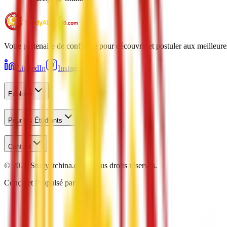
Votre partenaire de confiance pour découvrir et postuler aux meilleur
LinkedIn
Instagram
Explorer
Pour les Étudiants
Contact
©
2026
Studyatchina.com.
Tous droits réservés.
Conçu et Propulsé par
Daxow