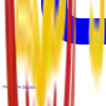
| Powered by
SitConnect