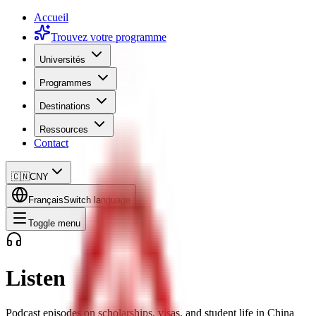
Accueil
Trouvez votre programme
Universités
Programmes
Destinations
Ressources
Contact
🇨🇳
CNY
Français
Switch language
Toggle menu
Listen
Podcast episodes on scholarships, visas, and student life in China