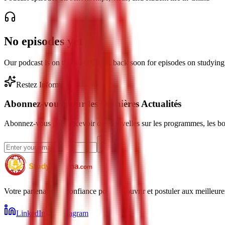
No episodes yet
Our podcast is on the way. Check back soon for episodes on studying
Restez Informé
Abonnez-vous pour les Dernières Actualités
Abonnez-vous pour recevoir des nouvelles sur les programmes, les bour
Votre partenaire de confiance pour découvrir et postuler aux meilleur
LinkedIn
Instagram