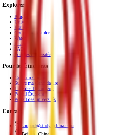
Explorer
Programmes
Universités
Bourses
Comment Postuler
Watch
Listen
FAQ
Pour les universités
Pour les Étudiants
Créer un Compte
Suivre ma Candidature
Liste des Documents
Portail Étudiant
Portail des universités
Contact
support@studyatchina.com
Beijing, China